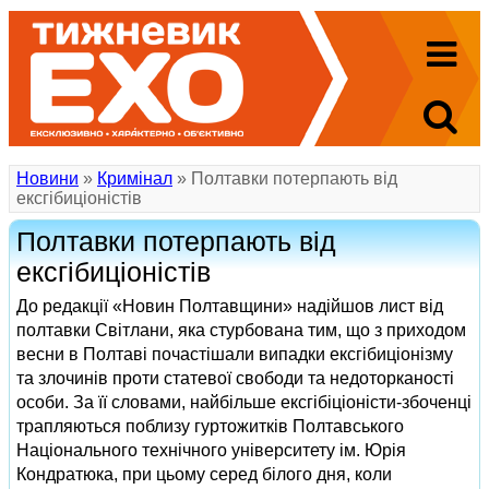
Новини
»
Кримінал
» Полтавки потерпають від
ексгібиціоністів
Полтавки потерпають від
ексгібиціоністів
До редакції «Новин Полтавщини» надійшов лист від
полтавки Світлани, яка стурбована тим, що з приходом
весни в Полтаві почастішали випадки ексгібиціонізму
та злочинів проти статевої свободи та недоторканості
особи. За її словами, найбільше ексгібіціоністи-збоченці
трапляються поблизу гуртожитків Полтавського
Національного технічного університету ім. Юрія
Кондратюка, при цьому серед білого дня, коли