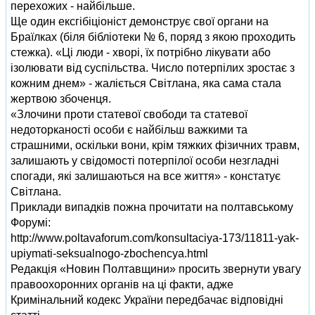
перехожих - найбільше.
Ще один ексгібіціоніст демонструє свої органи на
Браїлках (біля бібліотеки № 6, поряд з якою проходить
стежка). «Ці люди - хворі, їх потрібно лікувати або
ізолювати від суспільства. Число потерпілих зростає з
кожним днем» - жаліється Світлана, яка сама стала
жертвою збоченця.
«Злочини проти статевої свободи та статевої
недоторканості особи є найбільш важкими та
страшними, оскільки вони, крім тяжких фізичних травм,
залишають у свідомості потерпілої особи незгладні
спогади, які залишаються на все життя» - констатує
Світлана.
Приклади випадків пожна прочитати на полтавському
Форумі:
http://www.poltavaforum.com/konsultaciya-173/11811-yak-
upiymati-seksualnogo-zbochencya.html
Редакція «Новин Полтавщини» просить звернути увагу
правоохоронних органів на ці факти, адже
Кримінальний кодекс України передбачає відповідні