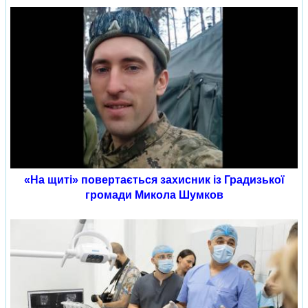
«На щиті» повертається захисник із Градизької
громади Микола Шумков