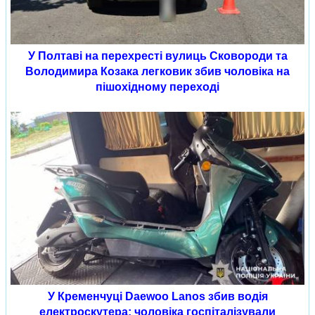
У Полтаві на перехресті вулиць Сковороди та
Володимира Козака легковик збив чоловіка на
пішохідному переході
У Кременчуці Daewoo Lanos збив водія
електроскутера: чоловіка госпіталізували