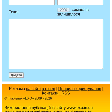
символів
Текст
залишилося
Реклама
на сайті
в газеті
|
Правила користування
|
Контакти
|
RSS
© Тижневик «EХO» 2009 - 2026
Використання публікацій із сайту www.exo.in.ua