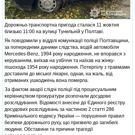
Дорожньо-транспортна пригода сталася 11 жовтня
близько 11:00 на вулиці Тунельній у Полтаві.
Як повідомили у відділі комунікації поліції Полтавщини,
за попередніми даними слідства, водій автомобіля
Mercedes-Benz, 1994 року народження, не впорався з
керуванням, виїхав на узбіччя та наїхав на жінку-
пішохода 1954 року народження. Потерпілу з травмами
доставили до міської лікарні, однак, на жаль, від
отриманих ушкоджень вона померла.
За фактом аварії слідчі поліції під процесуальним
керівництвом прокуратури розпочали досудове
розслідування. Відомості внесені до Єдиного реєстру
досудових розслідувань за частиною 2 статті 286
Кримінального кодексу України — порушення правил
безпеки дорожнього руху, що призвело до загибелі
людини. Обставини та причини трагедії