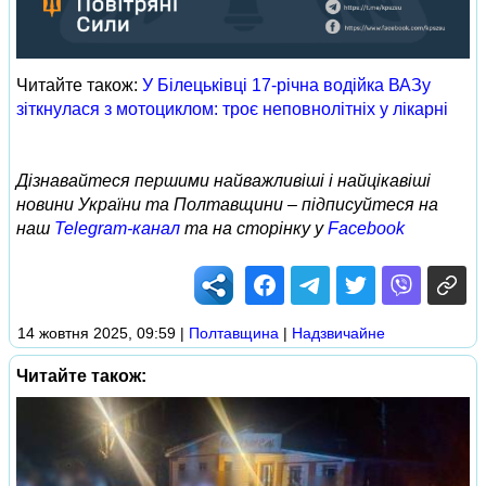
Читайте також:
У Білецьківці 17-річна водійка ВАЗу
зіткнулася з мотоциклом: троє неповнолітніх у лікарні
Дізнавайтеся першими найважливіші і найцікавіші
новини України та Полтавщини – підписуйтеся на
наш
Telegram-канал
та на сторінку у
Facebook
14 жовтня 2025, 09:59
|
Полтавщина
|
Надзвичайне
Читайте також: