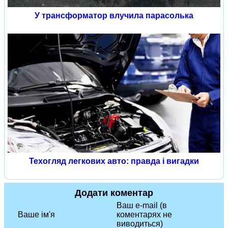
У трансформатор влучила парасолька
Техогляд легкових авто: правда і вигадки
Додати коментар
Ваш e-mail (в
Ваше ім'я
коментарях не
виводиться)