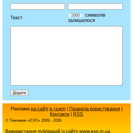
символів
Текст
залишилося
Реклама
на сайті
в газеті
|
Правила користування
|
Контакти
|
RSS
© Тижневик «EХO» 2009 - 2026
Використання публікацій із сайту www.exo.in.ua