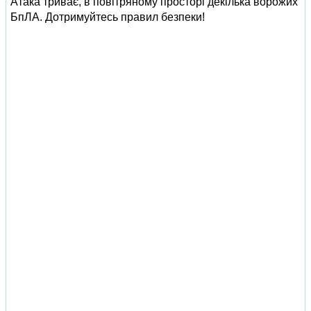
Атака триває, в повітряному просторі декілька ворожих
БпЛА. Дотримуйтесь правил безпеки!