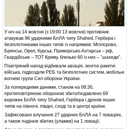
У ніч на 14 жовтня (з 19:00 13 жовтня) противник
атакував 96 ударними БпЛА типу Shahed, Гербера і
безпілотниками інших типів із напрямків: Міллєрово,
Брянськ, Орел, Курськ, Приморсько-Ахтарськ – рф,
Гвардійське – ТОТ Криму, близько 60 із них – "шахеди".
Повітряний напад відбивали авіація, зенітні ракетні
війська, підрозділи РЕБ та безпілотних систем, мобільні
вогневі групи Сил оборони України.
За попередніми даними, станом на 08:30,
протиповітряною обороною збито/подавлено 69
ворожих БпЛА типу Shahed, Гербера і дронів інших
типів на півночі, півдні, сході та в центрі країни.
Зафіксовано влучання 27 ударних БпЛА на 7 локаціях,
а також падіння збитих (уламки) на 1 локації.