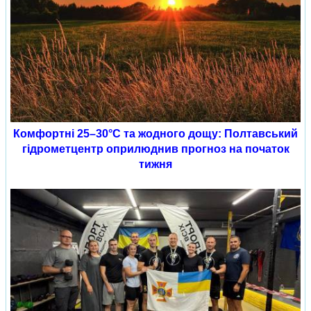
Комфортні 25–30°C та жодного дощу: Полтавський
гідрометцентр оприлюднив прогноз на початок
тижня