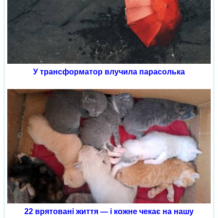
У трансформатор влучила парасолька
22 врятовані життя — і кожне чекає на нашу