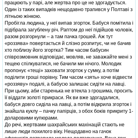
працюють у парі, але жертва про це не здогадується.
Один із таких випадків нещодавно трапився у Полтаві з
літньою жінкою.
Пробігла людина, у неї випав згорток. Бабуся помітила і
підібрала загублену річ. Раптом до неї підійшов чоловік,
разом розгорнули – а там пачка грошей. Аж тут
«роззява» повертається й слізно розпитує, чи не бачив
хто поблизу його згортка? Тим часом бабусин
співрозмовник відповідає, мовляв, не заважайте мені з
тещею спілкуватися, не бачили ми нічого. Молодик
пропонує «тещі» заховати згорток у сумку, а потім
поділити гроші порівну. Тим часом «зять» хоче відвести
«роззяву» подалі, а бабусю залишає сидіти на лавці.
При цьому, аби старенька не втекла з грошима, просить
її віддати золоті прикраси. Як ви вже здогадалися,
бабуся довго сиділа на лавці, а потім відкрила згорток і
знайшла куклу – пачку папірців, з обох боків прикриту 1-
доларовими купюрами.
До речі, жертвами шахрайських махінацій стають не
лише люди похилого віку. Нещодавно на гачок