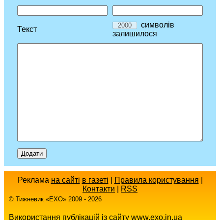
символів
Текст
залишилося
Реклама
на сайті
в газеті
|
Правила користування
|
Контакти
|
RSS
© Тижневик «EХO» 2009 - 2026
Використання публікацій із сайту www.exo.in.ua