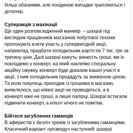
більш обачними, але поодинокі випадки трапляються і
дотепер.
Суперакція з махінації
Ще один розповсюджений маневр – шахраї під
виглядом працівників магазинів побутової техніки
пропонують взяти участь у супервигідній акції,
наприклад, придбати холодильник вартістю 7 тис. грн за
третину ціни. Далі шахраї кажуть: винесіть гроші, ми їх
покладемо у конверт, на який наклеїмо спеціальну
акційну смужку, конверт буде доказом вашої участі в
акції, з ним холодильник продадуть за зниженою ціною.
Та коли покупець приходив із грошима в магазин,
виявлялося, що ніякої акції не проводиться, а в
конверті вже не гроші, а лише папірці. Шахраї встигали
підмінити конверт, а клієнт нічого не помітив.
Бійтеся загублених гаманців
В аферистів є безліч трюків із загубленими гаманцями.
Класичний варіант «розводу» наступний: шахраї