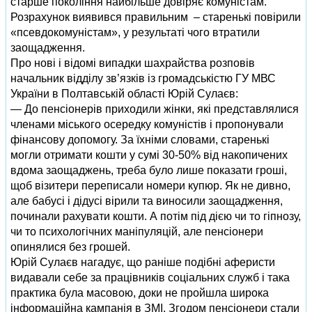
старше покоління найбільше довіряє комуністам.
Розрахунок виявився правильним – старенькі повірили
«псевдокомуніс­там», у результаті чого втратили
заощадження.
Про нові і відомі випадки шахрайства розповів
начальник відділу зв’язків із громадськістю ГУ МВС
України в Полтавській області Юрій Сулаєв:
— До пенсіонерів приходили жінки, які представлялися
членами міського осередку комуністів і пропонували
фінансову допомогу. За їхніми словами, старенькі
могли отримати кошти у сумі 30-50% від накопичених
вдома заощаджень, треба було лише показати гроші,
щоб візитери переписали номери купюр. Як не дивно,
але бабусі і дідусі вірили та виносили заощадження,
починали рахувати кошти. А потім під дією чи то гіпнозу,
чи то психологічних маніпуляцій, але пенсіонери
опинялися без грошей.
Юрій Сулаєв нагадує, що раніше подібні аферисти
видавали себе за працівників соціальних служб і така
практика була масовою, доки не пройшла широка
інформаційна кампанія в ЗМІ. Згодом пенсіонери стали