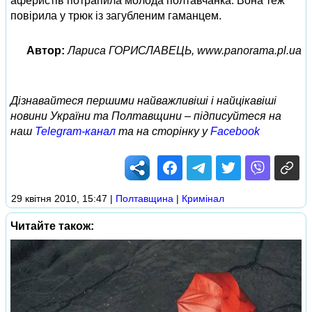
аферистів потрапила молода полтавчанка. Вона теж
повірила у трюк із загубленим гаманцем.
Автор:
Лариса ГОРИСЛАВЕЦЬ, www.panorama.pl.ua
Дізнавайтеся першими найважливіші і найцікавіші
новини України та Полтавщини – підписуйтеся на
наш
Telegram-канал
та на сторінку у
Facebook
29 квітня 2010, 15:47
|
Полтавщина
|
Кримінал
Читайте також: