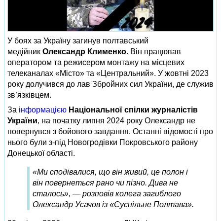
У боях за Україну загинув полтавський
медійник
Олександр Клименко
. Він працював
оператором та режисером монтажу на місцевих
телеканалах «Місто» та «Центральний». У жовтні 2023
року долучився до лав Збройних сил України, де служив
зв’язківцем.
За
інформацією
Національної спілки журналістів
України
, на початку липня 2024 року Олександр не
повернувся з бойового завдання. Останні відомості про
нього були з-під Новогродівки Покровського району
Донецької області.
«Ми сподівалися, що він живий, це полон і
він повернеться рано чи пізно. Дива не
сталось», — розповів колега загиблого
Олександр Усачов із «Суспільне Полтава».