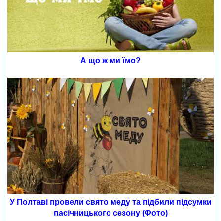
А що ж ми їмо?
У Полтаві провели свято меду та підбили підсумки
пасічницького сезону (Фото)