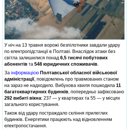
У ніч на 13 травня ворожі безпілотники завдали удару
по електропідстанції в Полтаві. Внаслідок атаки без
світла залишилися понад
6,5 тисячі побутових
абонентів
та
548 юридичних споживачів
.
За
інформацією
Полтавської обласної військової
адміністрації
, повідомлень про травмованих станом
на зараз не надходило. Вибухова хвиля пошкодила
11
багатоквартирних будинків
, попередньо зафіксовано
292 вибиті вікна
: 237 — у квартирах та 55 — у місцях
загального користування.
Також від удару постраждало скління прилеглих
будинків. Енергетики працюють над відновленням
електропостачання.