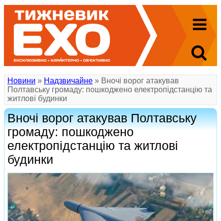
Новини
»
Надзвичайне
» Вночі ворог атакував
Полтавську громаду: пошкоджено електропідстанцію та
житлові будинки
Вночі ворог атакував Полтавську
громаду: пошкоджено
електропідстанцію та житлові
будинки