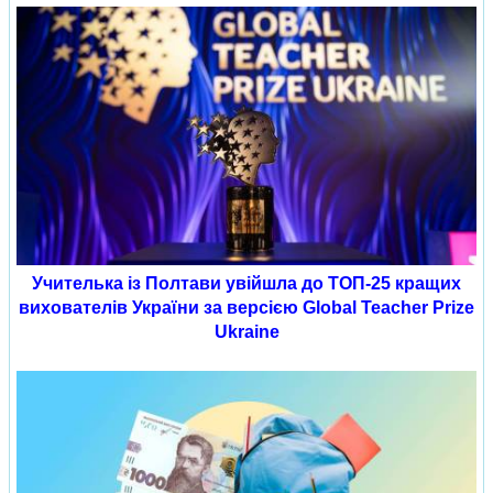
Учителька із Полтави увійшла до ТОП-25 кращих
вихователів України за версією Global Teacher Prize
Ukraine