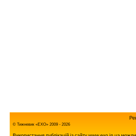
Ре
© Тижневик «EХO» 2009 - 2026
Використання публікацій із сайту www.exo.in.ua можл