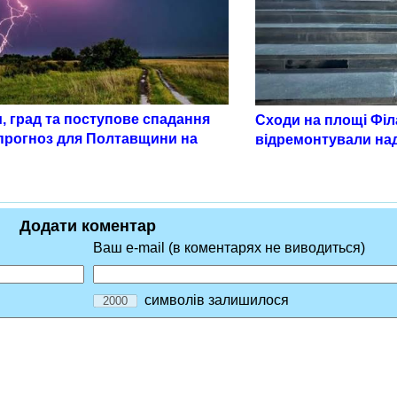
, град та поступове спадання
Сходи на площі Філ
 прогноз для Полтавщини на
відремонтували на
Додати коментар
Ваш e-mail (в коментарях не виводиться)
символів залишилося