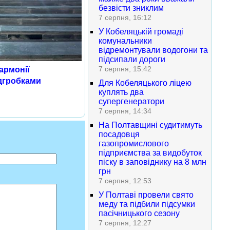
безвісти зниклим
7 серпня, 16:12
У Кобеляцькій громаді
комунальники
відремонтували водогони та
підсипали дороги
7 серпня, 15:42
армонії
дгробками
Для Кобеляцького ліцею
куплять два
супергенератори
7 серпня, 14:34
На Полтавщині судитимуть
посадовця
газопромислового
підприємства за видобуток
піску в заповіднику на 8 млн
грн
7 серпня, 12:53
У Полтаві провели свято
меду та підбили підсумки
пасічницького сезону
7 серпня, 12:27