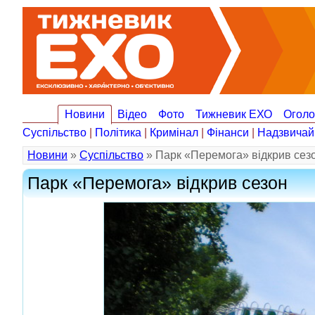
Новини
Відео
Фото
Тижневик ЕХО
Огол
Суспільство
|
Політика
|
Кримінал
|
Фінанси
|
Надзвичай
Новини
»
Суспільство
» Парк «Перемога» відкрив сез
Парк «Перемога» відкрив сезон