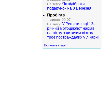
Як підібрати
На тему:
подарунок на 8 Березня
Пробігав
1 липня, 22:07
У Решетилівці 13-
На тему:
річний мотоцикліст наїхав
на жінку з дитячим візком:
троє постраждалих у лікарні
Всі коментарі