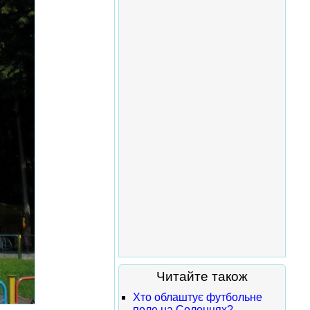
Читайте також
Хто облаштує футбольне
поле на Солонцях?