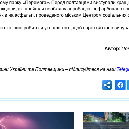
кому парку «Перемога». Перед полтавцями виступали кращі 
ракціони, які пройшли необхідну апробацію, пофарбовано і 
ків на асфальті, проведеного міським Центром соціальних сл
єнко, нині робиться усе для того, щоб парк святково вирува
Автор:
Пол
овини України та Полтавщини – підписуйтеся на наш
Teleg