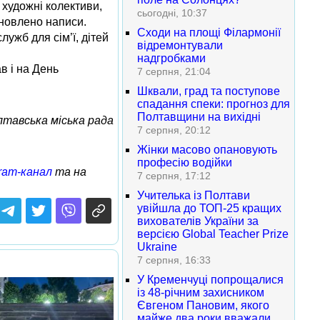
художні колективи,
сьогодні, 10:37
оновлено написи.
Сходи на площі Філармонії
ужб для сім’ї, дітей
відремонтували
надгробками
в і на День
7 серпня, 21:04
Шквали, град та поступове
спадання спеки: прогноз для
Полтавщини на вихідні
тавська міська рада
7 серпня, 20:12
Жінки масово опановують
професію водійки
ram-канал
та на
7 серпня, 17:12
Учителька із Полтави
увійшла до ТОП-25 кращих
вихователів України за
версією Global Teacher Prize
Ukraine
7 серпня, 16:33
У Кременчуці попрощалися
із 48-річним захисником
Євгеном Пановим, якого
майже два роки вважали