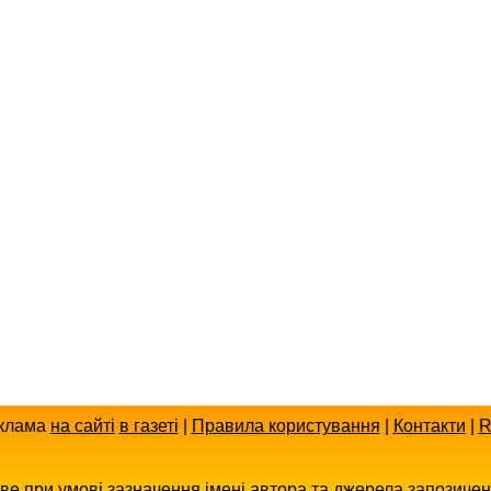
клама
на сайті
в газеті
|
Правила користування
|
Контакти
|
R
иве при умові зазначення імені автора та джерела запозиче