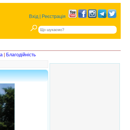
Вхід
|
Реєстрація
на
|
Благодійність