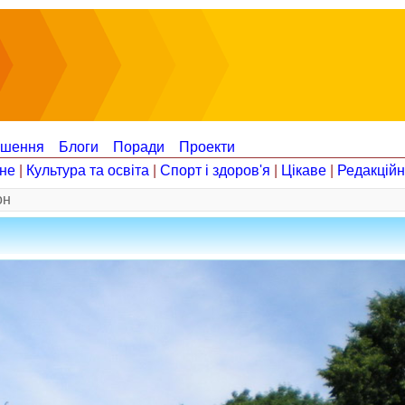
ошення
Блоги
Поради
Проекти
не
|
Культура та освіта
|
Спорт і здоров'я
|
Цікаве
|
Редакцій
он