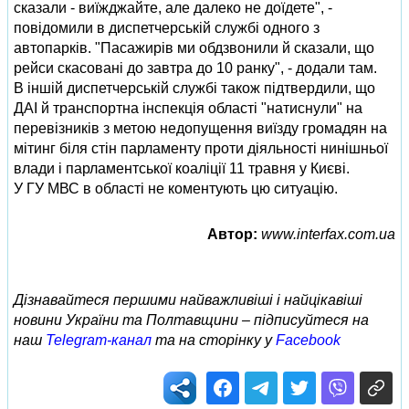
сказали - виїжджайте, але далеко не доїдете", -
повідомили в диспетчерській службі одного з
автопарків. "Пасажирів ми обдзвонили й сказали, що
рейси скасовані до завтра до 10 ранку", - додали там.
В іншій диспетчерській службі також підтвердили, що
ДАІ й транспортна інспекція області "натиснули" на
перевізників з метою недопущення виїзду громадян на
мітинг біля стін парламенту проти діяльності нинішньої
влади і парламентської коаліції 11 травня у Києві.
У ГУ МВС в області не коментують цю ситуацію.
Автор:
www.interfax.com.ua
Дізнавайтеся першими найважливіші і найцікавіші
новини України та Полтавщини – підписуйтеся на
наш
Telegram-канал
та на сторінку у
Facebook