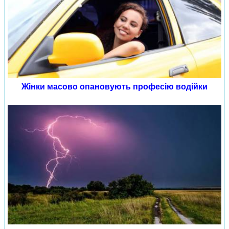
Жінки масово опановують професію водійки