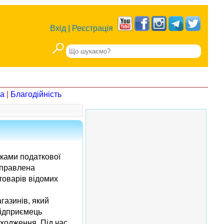
Вхід
|
Реєстрація
на
|
Благодійність
иками податкової
аправлена
товарів відомих
газинів, який
підприємець
оходження. Під час