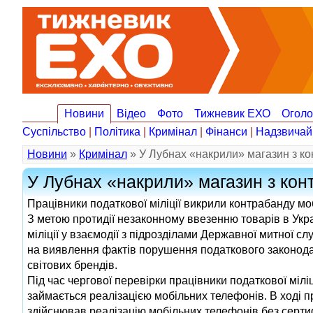
Новини
Відео
Фото
Тижневик ЕХО
Огол
Суспільство
|
Політика
|
Кримінал
|
Фінанси
|
Надзвичай
Новини
»
Кримінал
» У Лубнах «накрили» магазин з к
У Лубнах «накрили» магазин з ко
Працівники податкової міліції викрили контрабанду мо
З метою протидії незаконному ввезенню товарів в Укра
міліції у взаємодії з підрозділами Державної митної 
на виявлення фактів порушення податкового законодав
світових брендів.
Під час чергової перевірки працівники податкової мілі
займається реалізацією мобільних телефонів. В ході 
здійснював реалізацію мобільних телефонів без сертифік