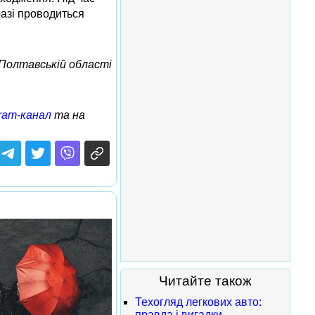
разі проводиться
Полтавській області
ram-канал
та на
Читайте також
Техогляд легкових авто:
правда і вигадки