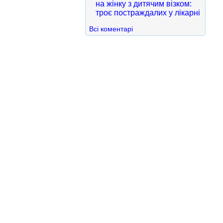
на жінку з дитячим візком:
троє постраждалих у лікарні
Всі коментарі