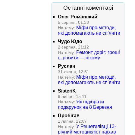
Останні коментарі
Олег Романский
5 серпня, 01:33
Міфи про методи,
На тему:
які допомагають не сп’яніти
Чудо Юдо
2 серпня, 21:12
Ремонт доріг: гроші
На тему:
є, робити — нікому
Руслан
31 липня, 12:31
Міфи про методи,
На тему:
які допомагають не сп’яніти
SisteriK
8 липня, 15:11
Як підібрати
На тему:
подарунок на 8 Березня
Пробігав
1 липня, 22:07
У Решетилівці 13-
На тему:
річний мотоцикліст наїхав