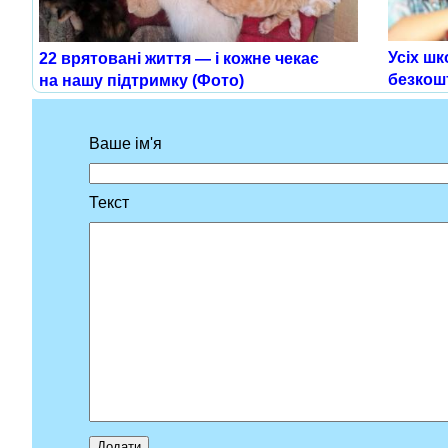
Усіх шк
22 врятовані життя — і кожне чекає
безкош
на нашу підтримку (Фото)
Ваше ім'я
Текст