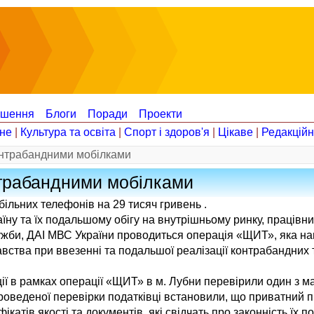
ошення
Блоги
Поради
Проекти
не
|
Культура та освіта
|
Спорт і здоров'я
|
Цікаве
|
Редакцій
онтрабандними мобілками
нтрабандними мобілками
більних телефонів на 29 тисяч гривень .
їну та їх подальшому обігу на внутрішньому ринку, працівн
служби, ДАІ МВС України проводиться операція «ЩИТ», яка н
ства при ввезенні та подальшої реалізації контрабандних 
ції в рамках операції «ЩИТ» в м. Лубни перевірили один з ма
проведеної перевірки податківці встановили, що приватний 
атів якості та документів, які свідчать про законність їх п