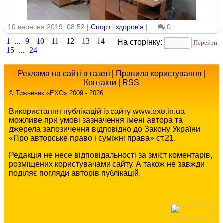
10 вересня 2019, 08:52 |
Спорт і здоров'я
|
0
1
...
9
10
11
12
13
14
На сторінку:
15
...
24
Реклама
на сайті
в газеті
|
Правила користування
|
Контакти
|
RSS
© Тижневик «EХO» 2009 - 2026
Використання публікацій із сайту www.exo.in.ua
можливе при умові зазначення імені автора та
джерела запозичення відповідно до Закону України
«Про авторське право і суміжні права» ст.21.
Редакція не несе відповідальності за зміст коментарів,
розміщених користувачами сайту. А також не завжди
поділяє погляди авторів публікацій.