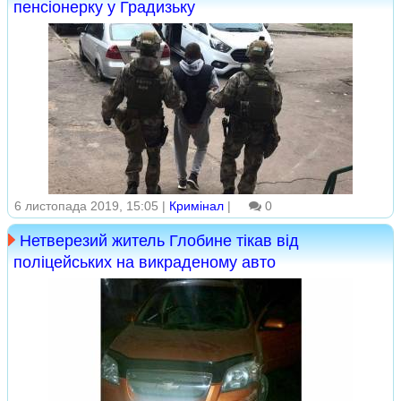
пенсіонерку у Градизьку
6 листопада 2019, 15:05 |
Кримінал
|
0
Нетверезий житель Глобине тікав від
поліцейських на викраденому авто