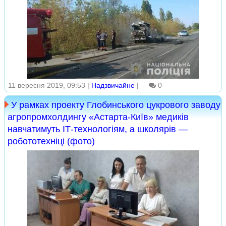
11 вересня 2019, 09:53 |
Надзвичайне
|
0
У рамках проекту Глобинського цукрового заводу
агропромхолдингу «Астарта-Київ» медиків
навчатимуть ІТ-технологіям, а школярів —
робототехніці (фото)