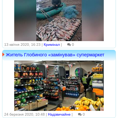
13 квітня 2020, 16:23 |
Кримінал
|
0
Житель Глобиного «замінував» супермаркет
24 березня 2020, 10:48 |
Надзвичайне
|
0