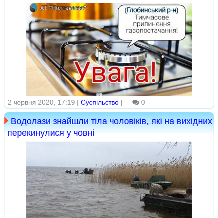
2 червня 2020, 17:19 |
Суспільство
|
0
Водолази знайшли тіла чоловіків, які на вихідних
перекинулися у човні