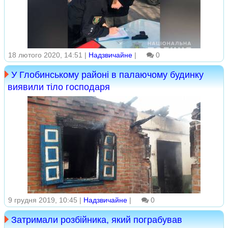
18 лютого 2020, 14:51 |
Надзвичайне
|
0
У Глобинському районі в палаючому будинку
виявили тіло господаря
9 грудня 2019, 10:45 |
Надзвичайне
|
0
Затримали розбійника, який пограбував