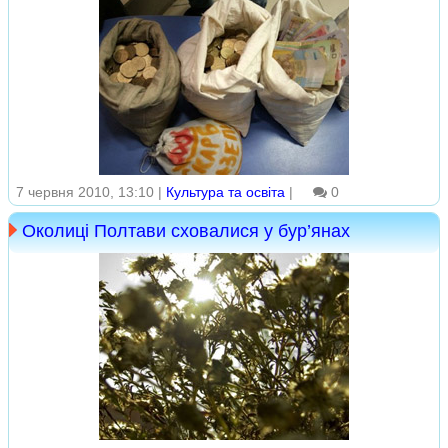
7 червня 2010, 13:10 |
Культура та освіта
|
0
Околиці Полтави сховалися у бур’янах