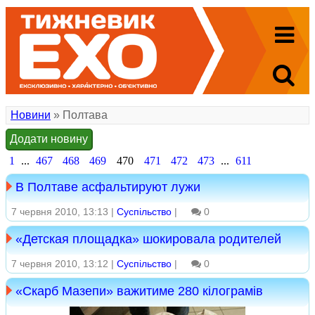
Новини
» Полтава
Додати новину
1
...
467
468
469
470
471
472
473
...
611
В Полтаве асфальтируют лужи
7 червня 2010, 13:13 |
Суспільство
|
0
«Детская площадка» шокировала родителей
7 червня 2010, 13:12 |
Суспільство
|
0
«Скарб Мазепи» важитиме 280 кілограмів