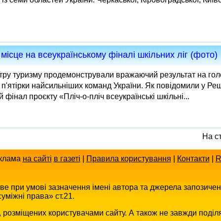
місце на всеукраїнському фіналі шкільних ліг (фото)
тру туризму продемонстрували вражаючий результат на гол
п'ятірки найсильніших команд України. Як повідомили у Реш
фінал проєкту «Пліч-о-пліч всеукраїнські шкільні...
На с
клама
на сайті
в газеті
|
Правила користування
|
Контакти
|
R
иве при умові зазначення імені автора та джерела запозиче
уміжні права» ст.21.
в, розміщених користувачами сайту. А також не завжди поділ