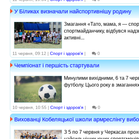
У Біликах визначали найспортивнішу родину
Змагання «Тато, мама, я — спорт
спортмайданчику, відбувся надзв
активні...
11 червня, 09:12 |
Спорт і здоров'я
|
0
Чемпіонат і першість стартували
Минулими вихідними, 6 та 7 чер
футболу. Цього року в змаганнях 
10 червня, 10:55 |
Спорт і здоров'я
|
0
Вихованці Кобеляцької школи армреслінгу вибор
З 5 по 7 червня у Черкасах прох
найсильніших юних спортсменів і