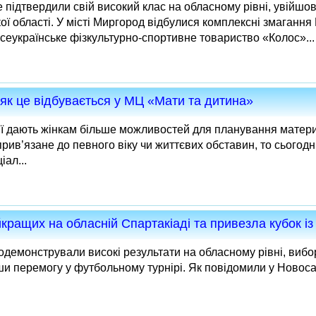
підтвердили свій високий клас на обласному рівні, увійшов
ї області. У місті Миргород відбулися комплексні змагання
Всеукраїнське фізкультурно-спортивне товариство «Колос»...
 як це відбувається у МЦ «Мати та дитина»
гії дають жінкам більше можливостей для планування матер
рив’язане до певного віку чи життєвих обставин, то сьогод
ал...
кращих на обласній Спартакіаді та привезла кубок і
демонстрували високі результати на обласному рівні, вибо
вши перемогу у футбольному турнірі. Як повідомили у Новос