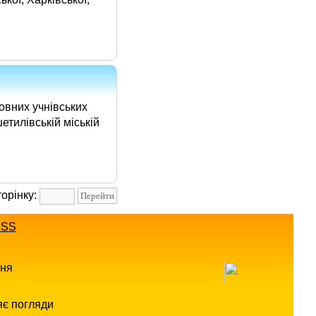
овних учнівських
етилівській міській
торінку:
SS
ння
яє погляди