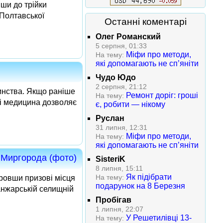
ши до трійки
 Полтавської
Останні коментарі
Олег Романский
5 серпня, 01:33
Міфи про методи,
На тему:
які допомагають не сп’яніти
Чудо Юдо
2 серпня, 21:12
инства. Якщо раніше
Ремонт доріг: гроші
На тему:
ні медицина дозволяє
є, робити — нікому
Руслан
31 липня, 12:31
Міфи про методи,
На тему:
які допомагають не сп’яніти
з Миргорода (фото)
SisteriK
8 липня, 15:11
Як підібрати
На тему:
ровши призові місця
подарунок на 8 Березня
анжарській селищній
Пробігав
1 липня, 22:07
У Решетилівці 13-
На тему: