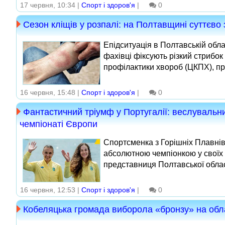
17 червня, 10:34 |
Спорт і здоров'я
|
0
Сезон кліщів у розпалі: на Полтавщині суттєво
Епідситуація в Полтавській обл
фахівці фіксують різкий стрибо
профілактики хвороб (ЦКПХ), про
16 червня, 15:48 |
Спорт і здоров'я
|
0
Фантастичний тріумф у Португалії: веслуваль
чемпіонаті Європи
Спортсменка з Горішніх Плавні
абсолютною чемпіонкою у своїх 
представниця Полтавської облас
16 червня, 12:53 |
Спорт і здоров'я
|
0
Кобеляцька громада виборола «бронзу» на обл