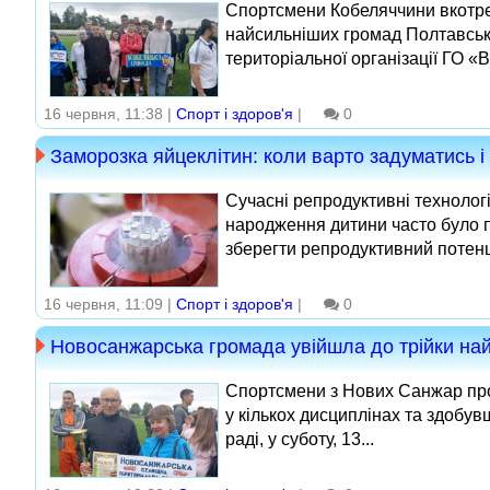
Спортсмени Кобеляччини вкотре 
найсильніших громад Полтавсько
територіальної організації ГО «
16 червня, 11:38 |
Спорт і здоров'я
|
0
Заморозка яйцеклітин: коли варто задуматись і
Сучасні репродуктивні техноло
народження дитини часто було п
зберегти репродуктивний потенці
16 червня, 11:09 |
Спорт і здоров'я
|
0
Новосанжарська громада увійшла до трійки най
Спортсмени з Нових Санжар про
у кількох дисциплінах та здобу
раді, у суботу, 13...