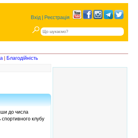
Вхід
|
Реєстрація
на
|
Благодійність
вши до числа
ь спортивного клубу