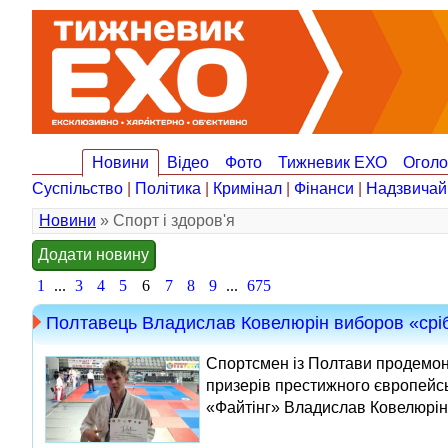
Новини
Відео
Фото
Тижневик ЕХО
Огол
Суспільство
|
Політика
|
Кримінал
|
Фінанси
|
Надзвичай
Новини
» Спорт і здоров'я
Додати новину
1
...
3
4
5
6
7
8
9
...
675
Полтавець Владислав Ковелюрін виборов «сріб
Спортсмен із Полтави продемонс
призерів престижного європейсь
«Файтінг» Владислав Ковелюрін п