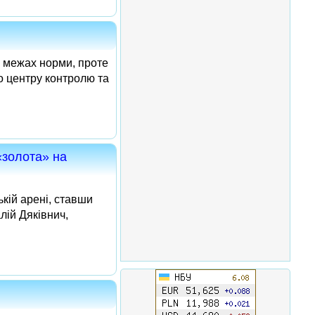
в межах норми, проте
о центру контролю та
«золота» на
кій арені, ставши
лій Дяківнич,