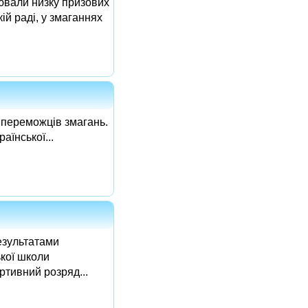
ювали низку призових
ій раді, у змаганнях
 переможців змагань.
аїнської...
езультатами
ької школи
ртивний розряд...