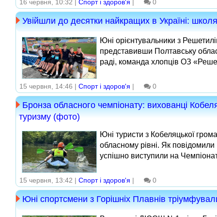
16 червня, 10:32 |
Спорт і здоров'я
|
0
Увійшли до десятки найкращих в Україні: школяр
Юні орієнтувальники з Решетилі
представивши Полтавську област
раді, команда хлопців ОЗ «Решети
15 червня, 14:46 |
Спорт і здоров'я
|
0
Бронза обласного чемпіонату: вихованці Кобел
туризму (фото)
Юні туристи з Кобеляцької гром
обласному рівні. Як повідомили 
успішно виступили на Чемпіонаті
15 червня, 13:42 |
Спорт і здоров'я
|
0
Юні спортсмени з Горішніх Плавнів тріумфували 