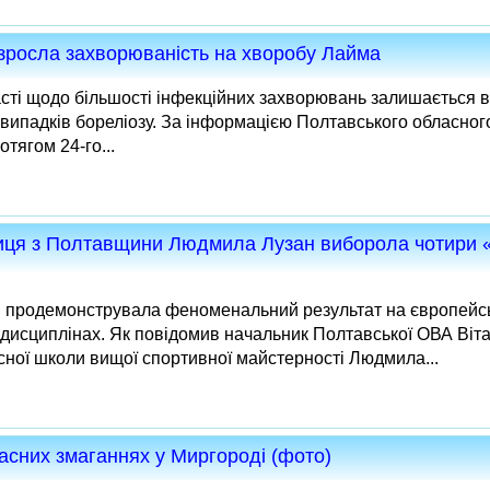
 зросла захворюваність на хворобу Лайма
асті щодо більшості інфекційних захворювань залишається 
к випадків бореліозу. За інформацією Полтавського обласног
тягом 24-го...
ниця з Полтавщини Людмила Лузан виборола чотири 
в продемонструвала феноменальний результат на європейсь
дисциплінах. Як повідомив начальник Полтавської ОВА Віта
ної школи вищої спортивної майстерності Людмила...
асних змаганнях у Миргороді (фото)