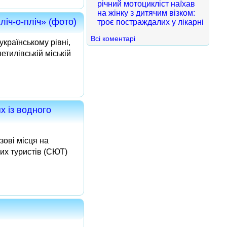
річний мотоцикліст наїхав
на жінку з дитячим візком:
ліч-о-пліч» (фото)
троє постраждалих у лікарні
Всі коментарі
країнському рівні,
тилівській міській
х із водного
зові місця на
них туристів (СЮТ)