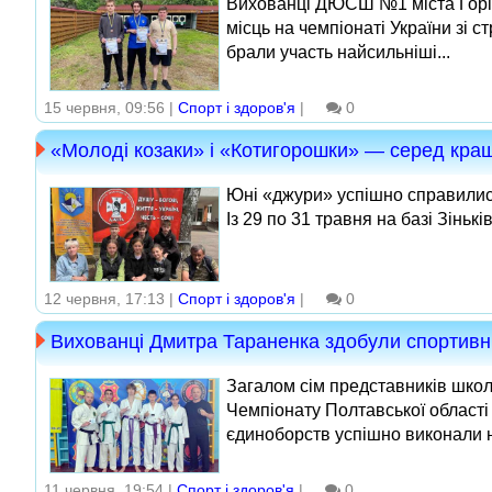
Вихованці ДЮСШ №1 міста Горіш
місць на чемпіонаті України зі с
брали участь найсильніші...
15 червня, 09:56 |
Спорт і здоров'я
|
0
«Молоді козаки» і «Котигорошки» — серед кра
Юні «джури» успішно справилися
Із 29 по 31 травня на базі Зіньк
12 червня, 17:13 |
Спорт і здоров'я
|
0
Вихованці Дмитра Тараненка здобули спортивн
Загалом сім представників школ
Чемпіонату Полтавської області
єдиноборств успішно виконали н
11 червня, 19:54 |
Спорт і здоров'я
|
0