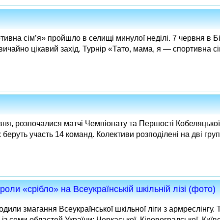
ивна сім’я» пройшло в селищі минулої неділі. 7 червня в Бі
ичайно цікавий захід. Турнір «Тато, мама, я — спортивна с
вня, розпочалися матчі Чемпіонату та Першості Кобеляцької 
беруть участь 14 команд. Колективи розподілені на дві групи.
оли «срібло» на Всеукраїнській шкільній лізі (фото)
одили змагання Всеукраїнської шкільної ліги з армреслінгу. 
з семи областей України: Черкаської, Кіровоградської, Київсь