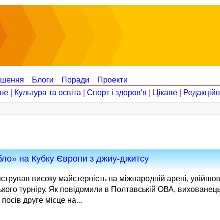
ошення
Блоги
Поради
Проекти
не
|
Культура та освіта
|
Спорт і здоров'я
|
Цікаве
|
Редакцій
ло» на Кубку Європи з джиу-джитсу
трував високу майстерність на міжнародній арені, увійшо
кого турніру. Як повідомили в Полтавській ОВА, вихованец
осів друге місце на...