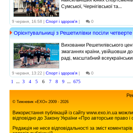
Сумської, Чернігівської та...
9 червня, 16:58 |
Спорт і здоров'я
|
0
Орієнтувальниці з Решетилівки посіли четверте 
Вихованки Решетилівського цен
змаганнях країни, увійшовши до 
раді, масштабний всеукраїнський 
9 червня, 13:22 |
Спорт і здоров'я
|
0
1
...
3
4
5
6
7
8
9
...
675
Ре
© Тижневик «EХO» 2009 - 2026
Використання публікацій із сайту www.exo.in.ua можл
відповідно до Закону України «Про авторське право і с
Редакція не несе відповідальності за зміст коментарі