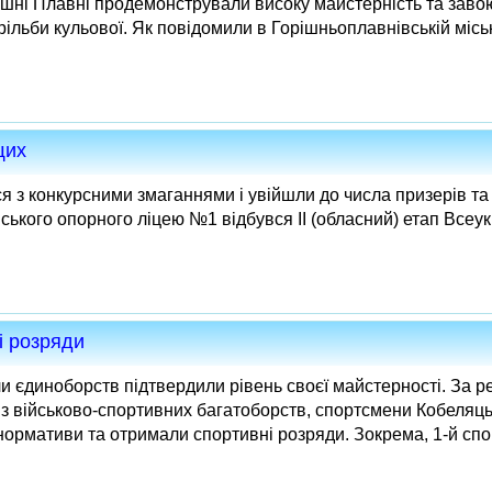
ні Плавні продемонстрували високу майстерність та заво
трільби кульової. Як повідомили в Горішньоплавнівській міськ
щих
 з конкурсними змаганнями і увійшли до числа призерів та
івського опорного ліцею №1 відбувся ІІ (обласний) етап Всеукр
і розряди
и єдиноборств підтвердили рівень своєї майстерності. За р
 з військово‑спортивних багатоборств, спортсмени Кобеляц
ормативи та отримали спортивні розряди. Зокрема, 1‑й спо