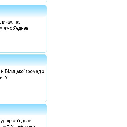
ликах, на
ім’я» об’єднав
й Білицької громад з
 У...
Турнір об’єднав
кої, Харківської,