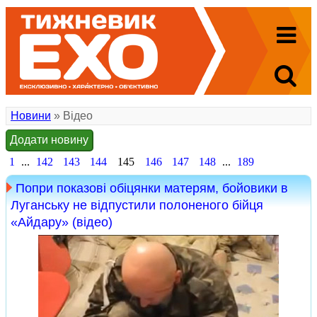
Новини
» Відео
Додати новину
1
...
142
143
144
145
146
147
148
...
189
Попри показові обіцянки матерям, бойовики в
Луганську не відпустили полоненого бійця
«Айдару» (відео)