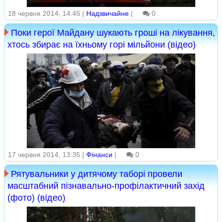
18 червня 2014, 14:45 |
Надзвичайне
|
0
Поки герої Майдану шукають гроші на лікування,
хтось збирає на їхньому горі мільйони (відео)
17 червня 2014, 13:35 |
Фінанси
|
0
Рятувальники у дитячому таборі провели
масштабний пізнавально-профілактичний захід
(фото) (відео)