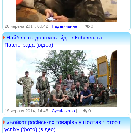
20 червня 2014, 09:42 |
Надзвичайне
|
0
Найбільша допомога йде з Кобеляк та
Павлограда (відео)
19 червня 2014, 14:45 |
Суспільство
|
0
«Бойкот російських товарів» у Полтаві: історія
успіху (фото) (відео)