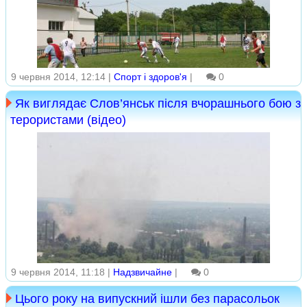
9 червня 2014, 12:14 |
Спорт і здоров'я
|
0
Як виглядає Слов’янськ після вчорашнього бою з
терористами (відео)
9 червня 2014, 11:18 |
Надзвичайне
|
0
Цього року на випускний ішли без парасольок