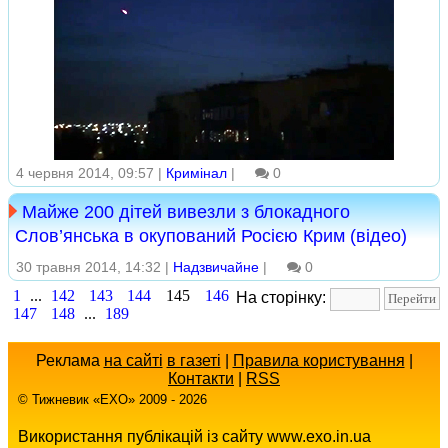
4 червня 2014, 09:57 |
Кримінал
|
0
Майже 200 дітей вивезли з блокадного
Слов’янська в окупований Росією Крим (відео)
30 травня 2014, 14:32 |
Надзвичайне
|
0
1
...
142
143
144
145
146
На сторінку:
147
148
...
189
Реклама
на сайті
в газеті
|
Правила користування
|
Контакти
|
RSS
© Тижневик «EХO» 2009 - 2026
Використання публікацій із сайту www.exo.in.ua