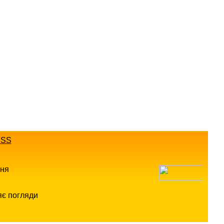
SS
ння
яє погляди