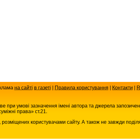
клама
на сайті
в газеті
|
Правила користування
|
Контакти
|
R
иве при умові зазначення імені автора та джерела запозиче
уміжні права» ст.21.
в, розміщених користувачами сайту. А також не завжди поділ