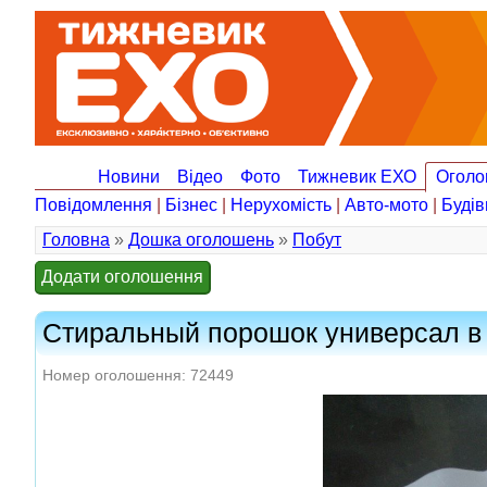
Новини
Відео
Фото
Тижневик ЕХО
Оголо
Повідомлення
|
Бізнес
|
Нерухомість
|
Авто-мото
|
Будів
Головна
»
Дошка оголошень
»
Побут
Додати оголошення
Стиральный порошок универсал в
Номер оголошення: 72449