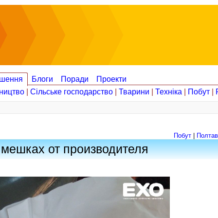
шення
Блоги
Поради
Проекти
ництво
|
Сільське господарство
|
Тварини
|
Техніка
|
Побут
|
Побут
|
Полтав
 мешках от производителя