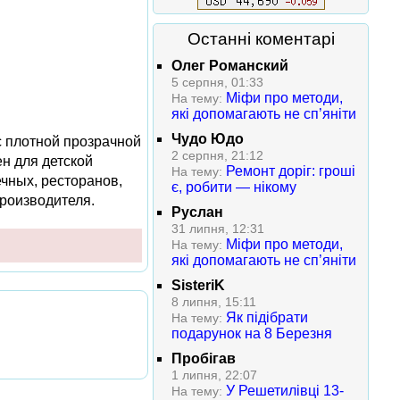
Останні коментарі
Олег Романский
5 серпня, 01:33
Міфи про методи,
На тему:
які допомагають не сп’яніти
Чудо Юдо
с плотной прозрачной
2 серпня, 21:12
ен для детской
Ремонт доріг: гроші
На тему:
чных, ресторанов,
є, робити — нікому
производителя.
Руслан
31 липня, 12:31
Міфи про методи,
На тему:
які допомагають не сп’яніти
SisteriK
8 липня, 15:11
Як підібрати
На тему:
подарунок на 8 Березня
Пробігав
1 липня, 22:07
У Решетилівці 13-
На тему: