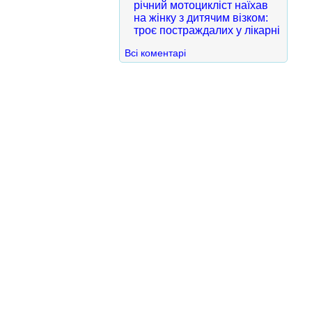
річний мотоцикліст наїхав
на жінку з дитячим візком:
троє постраждалих у лікарні
Всі коментарі