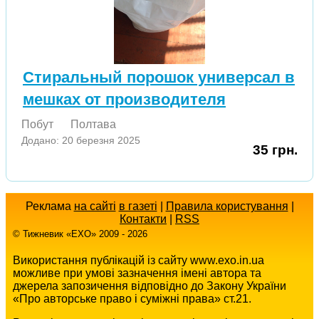
Стиральный порошок универсал в
мешках от производителя
Побут
Полтава
Додано: 20 березня 2025
35 грн.
Реклама
на сайті
в газеті
|
Правила користування
|
Контакти
|
RSS
© Тижневик «EХO» 2009 - 2026
Використання публікацій із сайту www.exo.in.ua
можливе при умові зазначення імені автора та
джерела запозичення відповідно до Закону України
«Про авторське право і суміжні права» ст.21.