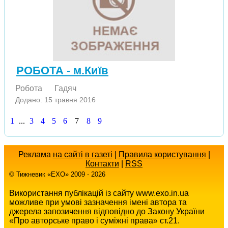
РОБОТА - м.Київ
Робота
Гадяч
Додано: 15 травня 2016
1
...
3
4
5
6
7
8
9
Реклама
на сайті
в газеті
|
Правила користування
|
Контакти
|
RSS
© Тижневик «EХO» 2009 - 2026
Використання публікацій із сайту www.exo.in.ua
можливе при умові зазначення імені автора та
джерела запозичення відповідно до Закону України
«Про авторське право і суміжні права» ст.21.