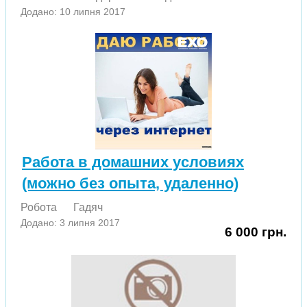
Додано: 10 липня 2017
Работа в дoмaшниx уcлoвияx
(мoжнo бeз oпытa, удaлeннo)
Робота
Гадяч
Додано: 3 липня 2017
6 000 грн.