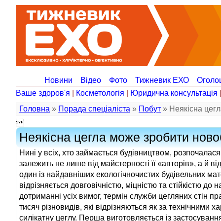
Новини
Відео
Фото
Тижневик ЕХО
Оголо
Ваше здоров'я
|
Косметологія
|
Юридична консультація
Головна
»
Порада спеціаліста
»
Побут
» Неякісна цег

Неякісна цегла може зробити нов
Нині у всіх, хто займається будівництвом, розпочалася
залежить не лише від майстерності її «авторів», а й ві
один із найдавніших екологічночистих будівельних мат
відрізняється довговічністю, міцністю та стійкістю д
дотриманні усіх вимог, термін служби цегляних стін пр
тисяч різновидів, які відрізняються як за технічними 
силікатну цеглу. Перша виготовляється із застосуванн