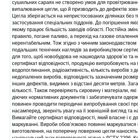
сушильних сараях не створено умов для провітрюванн
випалювання цегли, що й призводить до дефектів зовн
Цегла зберігається на непристосованих ділянках без 
застосування спеціальних піддонів. До погіршення якіс
якому працює більшість заводів області. Постійна змін
правило, погане паливо, а перехід на газове опалення 
нерентабельним. Тож згідно з чинним законодавством ц
подальших технічних наглядів за виробництвом сертиф
для того, щоб новобудова не нашкодила здоров’ю та не
сертифікат відповідності, продукцію випробовують на м
водопоглинання, радiоактивнiсть, кількість виробів з
недопалених виробів, відповідність зазначеним розміра
iнших дефектiв, видимих з вiдстанi десяти метрів. За
кількості. Також перевіряють сировину i матерiали, я
дiючих нормативних документiв i забезпечувати одержа
повинен проводити періодичні випробування своєї про
насамперед, зверніть увагу на її зовнішній вигляд та н
Вимагайте сертифікат відповідності, який власне і є 
маркуванні. Вироби обов’язково повиннi маркуватися (у
виготовлення, на поперечну поверхню цегли наносять 
нацiональний знак вiдповiдностi згiдно з ДСТУ 2296. 