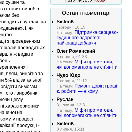
ми сушки та
в готових виробів.
Останні коментарі
валом без
зводить і вугілля, на
SisteriK
сьогодні, 10:19
«дешеве», і, як
Підтримка серцево-
На тему:
ництво
судинного здоров’я:
ації з проведенням
найкращі добавки
теріалів проводиться
Олег Романский
Перш ніж видати
5 серпня, 01:33
івень
Міфи про методи,
На тему:
перепалених і
які допомагають не сп’яніти
, плям, вицвiтiв та
Чудо Юдо
и 5% від загальної
2 серпня, 21:12
Ремонт доріг: гроші
На тему:
дповiдати вимогам
є, робити — нікому
м того , виробник
уючи цеглу,
Руслан
31 липня, 12:31
чні характеристики.
Міфи про методи,
На тему:
наченої на
які допомагають не сп’яніти
ьому, у процесi
SisteriK
кацiї продукцiї -
8 липня, 15:11
маркування згiдно з