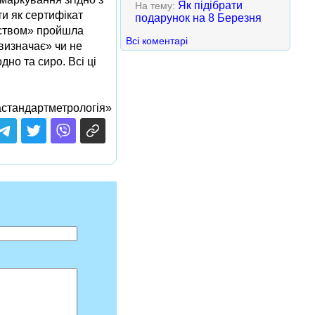
Як підібрати
На тему:
ти як сертифікат
подарунок на 8 Березня
їнством» пройшла
Всі коментарі
«визначає» чи не
но та сиро. Всі ці
стандартметрологія»