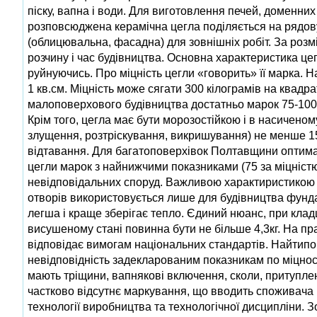
піску, вапна і води. Для виготовлення печей, доменних
розповсюджена керамічна цегла поділяється на рядову 
(облицювальна, фасадна) для зовнішніх робіт. За роз
розчину і час будівництва. Основна характеристика цег
руйнуючись. Про міцність цегли «говорить» її марка. 
1 кв.см. Міцність може сягати 300 кілограмів на квадр
малоповерхового будівництва достатньо марок 75-100. 
Крім того, цегла має бути морозостiйкою i в насичен
злущення, розтрiскування, викришування) не менше 15,
вiдтавання. Для багатоповерхівок Полтавщини оптима
цегли марок з найнижчими показниками (75 за мiцнiстю
невiдповiдальних споруд. Важливою характиристикою ц
отворів використовується лише для будівництва фундам
легша і краще зберігає тепло. Єдиний нюанс, при кладц
висушеному станi повинна бути не бiльше 4,3кг. На пр
відповідає вимогам національних стандартів. Найтипо
невідповідність задекларованим показникам по міцност
мають тріщини, вапнякові включення, сколи, притупле
частково відсутнє маркування, що вводить споживача в
технології виробництва та технологічної дисципліни.