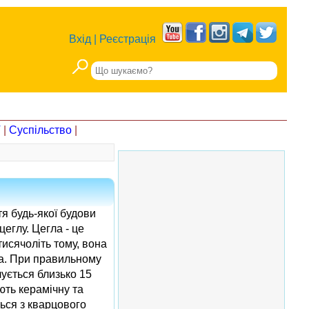
Вхід
|
Реєстрація
Т
|
Суспільство
|
тя будь-якої будови
цеглу. Цегла - це
тисячоліть тому, вона
сна. При правильному
чується близько 15
ють керамічну та
ься з кварцового