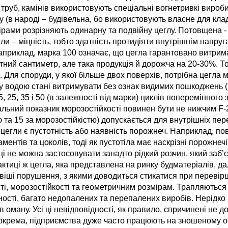
 труб, камінів використовують спеціальні вогнетривкі вироб
(в народі – будівельна, бо використовують власне для клад
мірами розрізняють одинарну та подвійну цеглу. Потовщена 
ли – міцність, тобто здатність протидіяти внутрішнім напру
Наприклад, марка 100 означає, що цегла гарантовано витрима
атний сантиметр, але така продукція й дорожча на 20-30%. Т
Для споруди, у якої більше двох поверхів, потрібна цегла м
ому водою станi витримувати без ознак видимих пошкоджень
 25, 35 i 50 (в залежності від марки) циклiв поперемiнного
льний показник морозостiйкості повинен бути не нижчим F-
 та 15 за морозостiйкiстю) допускається для внутрiшнiх пер
егли є пустотність або наявність порожнеч. Наприклад, пов
ентів та цоколів, тоді як пустотіла має наскрізні порожнеч
і не можна застосовувати занадто рідкий розчин, який заб’є
актиці ж цегла, яка представлена на ринку будматеріалів, д
віші порушення, з якими доводиться стикатися при перевірц
і, морозостійкості та геометричним розмірам. Трапляються 
ності, багато недопалених та перепалених виробів. Нерідко
 оману. Усі ці невідповідності, як правило, спричинені не 
 Зокрема, підприємства дуже часто працюють на зношеному о