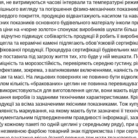
я, не витримуються часові інтервали та температурні режи
ішнього вигляду та погіршення фізико-механічних показникі
твердого покриття, продукцію відвантажують насипом та на
них показників основного будівельного матеріалу інколи при
а ціни на «чорне золото» спонукає виробників шукати більш 
відчутно підвищує собівартість продукції й робить її вироб
егла та керамічні камені підлягають обов’язковій сертифік
ікованої продукції. Процедура сертифікації будівельних ма
 поставила під загрозу життя тих, хто буде у ній мешкати. 
іцність та морозостійкість, перевіряють середню густину, р
 дефектами, зокрема, з вапняковими включеннями, наяність 
м та масі. На лицьових поверхнях не повинно бути вiдколкiв
галом кiлькiсть «бракованих» цеглин не повинна перевищуват
кі використовуються для виготовлення цегли, вони мають вi
ння виробiв iз заданими технiчними характеристиками. Крі
дукції за всіма зазначеними якісними показниками. Тож куп
аявність маркування, на якому мають бути зазначені її техні
документальним підтвердженням правдивості інформації, заз
 кожному пакетi по одній цеглині у середньому ряду), при ц
незмивною фарбою товарний знак пiдприємства i при сертифi
Кожне вантажне мiсце (пакет) повинно теж мати транспортне 