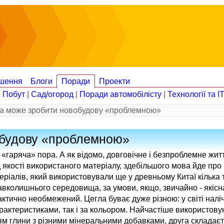
шення
Блоги
Поради
Проекти
|
Побут
|
Сад/огород
|
Поради автомобілісту
|
Технології та І
ла може зробити новобудову «проблемною»
обудову «проблемною»
 «гаряча» пора. А як відомо, довговічне і безпроблемне жит
д якості використаного матеріалу, здебільшого мова йде про 
еріалів, який використовували ще у древньому Китаї кілька 
о навколишнього середовища, за умови, якщо, звичайно - які
актично необмежений. Цегла буває дуже різною: у світі налі
характеристиками, так і за кольором. Найчастіше використову
ям глини з різними мінеральними добавками, друга складаєт