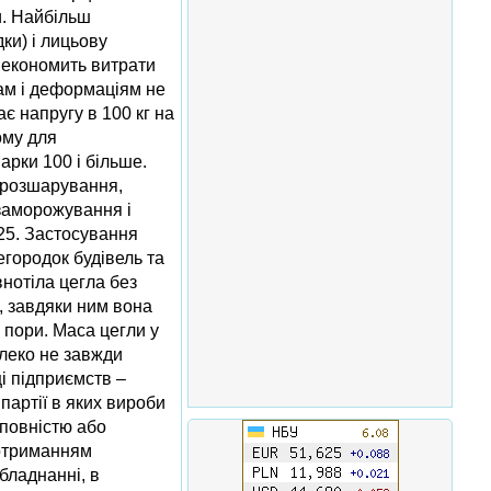
и. Найбільш
ки) і лицьову
- економить витрати
гам і деформаціям не
є напругу в 100 кг на
ому для
арки 100 і більше.
 (розшарування,
 заморожування i
25. Застосування
егородок будівель та
нотіла цегла без
і, завдяки ним вона
 пори. Маса цегли у
алеко не завжди
і підприємств –
партії в яких вироби
 повністю або
дотриманням
бладнанні, в