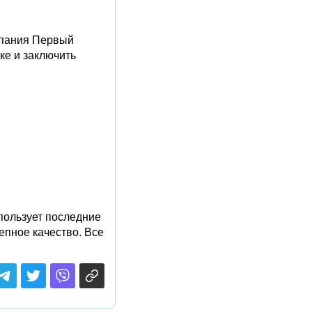
мпания Первый
ке и заключить
пользует последние
епное качество. Все