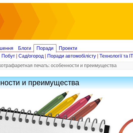
шення
Блоги
Поради
Проекти
|
Побут
|
Сад/огород
|
Поради автомобілісту
|
Технології та І
отрафаретная печать: особенности и преимущества
нности и преимущества