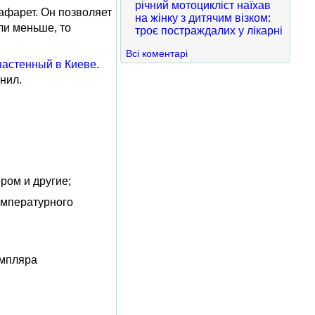
річний мотоцикліст наїхав
афарет. Он позволяет
на жінку з дитячим візком:
ли меньше, то
троє постраждалих у лікарні
Всі коментарі
настенный в Киеве
.
нил.
ром и другие;
емпературного
емпляра