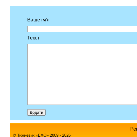
Ваше ім'я
Текст
Ре
© Тижневик «EХO» 2009 - 2026