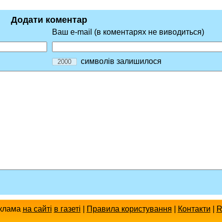
Додати коментар
Ваш e-mail (в коментарях не виводиться)
символів залишилося
клама
на сайті
в газеті
|
Правила користування
|
Контакти
|
R