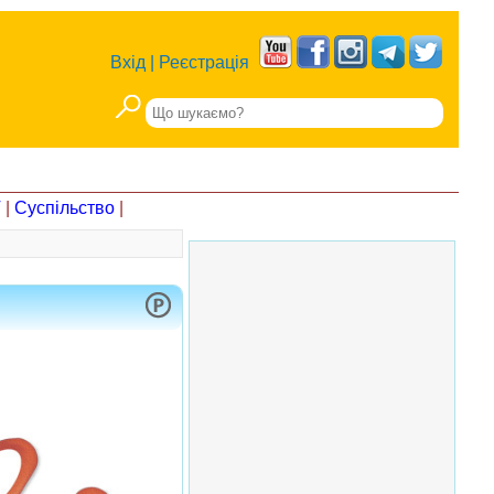
Вхід
|
Реєстрація
Т
|
Суспільство
|