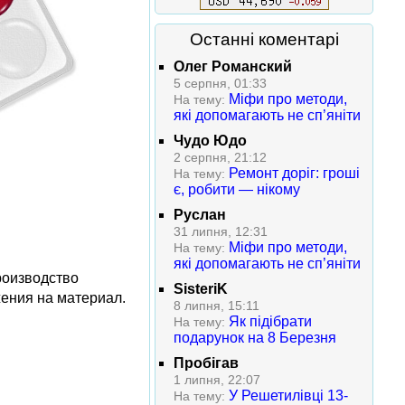
Останні коментарі
Олег Романский
5 серпня, 01:33
Міфи про методи,
На тему:
які допомагають не сп’яніти
Чудо Юдо
2 серпня, 21:12
Ремонт доріг: гроші
На тему:
є, робити — нікому
Руслан
31 липня, 12:31
Міфи про методи,
На тему:
які допомагають не сп’яніти
роизводство
SisteriK
ения на материал.
8 липня, 15:11
Як підібрати
На тему:
подарунок на 8 Березня
Пробігав
1 липня, 22:07
У Решетилівці 13-
На тему: