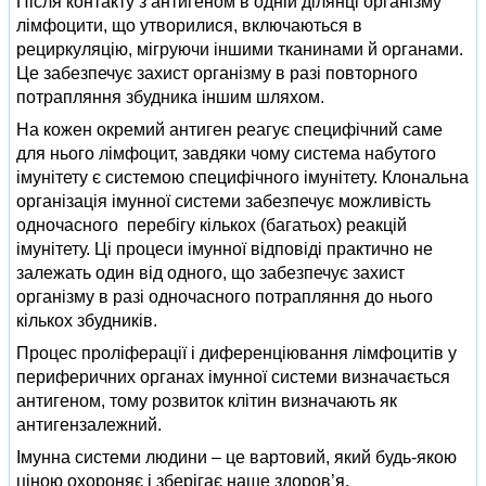
Після контакту з антигеном в одній ділянці організму
лімфоцити, що утворилися, включаються в
рециркуляцію, мігруючи іншими тканинами й органами.
Це забезпечує захист організму в разі повторного
потрапляння збудника іншим шляхом.
На кожен окремий антиген реагує специфічний саме
для нього лімфоцит, завдяки чому система набутого
імунітету є системою специфічного імунітету. Клональна
організація імунної системи забезпечує можливість
одночасного перебігу кількох (багатьох) реакцій
імунітету. Ці процеси імунної відповіді практично не
залежать один від одного, що забезпечує захист
організму в разі одночасного потрапляння до нього
кількох збудників.
Процес проліферації і диференціювання лімфоцитів у
периферичних органах імунної системи визначається
антигеном, тому розвиток клітин визначають як
антигензалежний.
Імунна системи людини – це вартовий, який будь-якою
ціною охороняє і зберігає наше здоров’я.