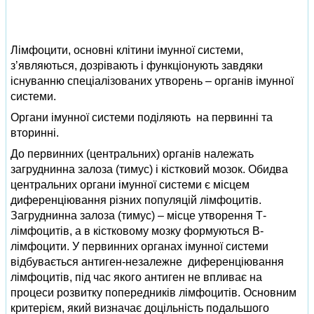
Лімфоцити, основні клітини імунної системи,
з’являються, дозрівають і функціонують завдяки
існуванню спеціалізованих утворень – органів імунної
системи.
Органи імунної системи поділяють на первинні та
вторинні.
До первинних (центральних) органів належать
загруднинна залоза (тимус) і кістковий мозок. Обидва
центральних органи імунної системи є місцем
диференціювання різних популяцій лімфоцитів.
Загруднинна залоза (тимус) – місце утворення Т-
лімфоцитів, а в кістковому мозку формуються В-
лімфоцити. У первинних органах імунної системи
відбувається антиген-незалежне диференціювання
лімфоцитів, під час якого антиген не впливає на
процеси розвитку попередників лімфоцитів. Основним
критерієм, який визначає доцільність подальшого