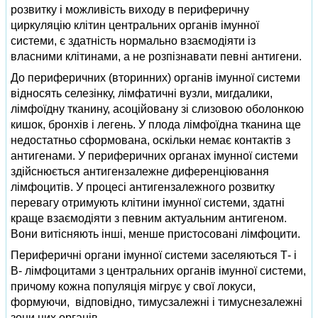
розвитку і можливість виходу в периферичну
циркуляцію клітин центральних органів імунної
системи, є здатність нормально взаємодіяти із
власними клітинами, а не розпізнавати певні антигени.
До периферичних (вторинних) органів імунної системи
відносять селезінку, лімфатичні вузли, мигдалики,
лімфоїдну тканину, асоційовану зі слизовою оболонкою
кишок, бронхів і легень. У плода лімфоїдна тканина ще
недостатньо сформована, оскільки немає контактів з
антигенами. У периферичних органах імунної системи
здійснюється антигензалежне диференціювання
лімфоцитів. У процесі антигензалежного розвитку
перевагу отримують клітини імунної системи, здатні
краще взаємодіяти з певним актуальним антигеном.
Вони витісняють інші, менше пристосовані лімфоцити.
Периферичні органи імунної системи заселяються Т- і
В- лімфоцитами з центральних органів імунної системи,
причому кожна популяція мігрує у свої локуси,
формуючи, відповідно, тимусзалежні і тимуснезалежні
зони цих органів.