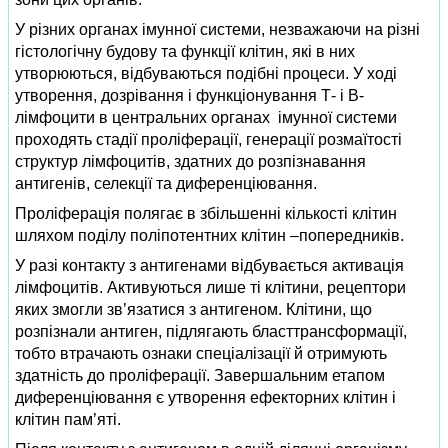
У різних органах імунної системи, незважаючи на різні
гістологічну будову та функції клітин, які в них
утворюються, відбуваються подібні процеси. У ході
утворення, дозрівання і функціонування Т- і В-
лімфоцити в центральних органах імунної системи
проходять стадії проліферації, генерації розмаїтості
структур лімфоцитів, здатних до розпізнавання
антигенів, селекції та диференціювання.
Проліферація полягає в збільшенні кількості клітин
шляхом поділу поліпотентних клітин –попередників.
У разі контакту з антигенами відбувається активація
лімфоцитів. Активуються лише ті клітини, рецептори
яких змогли зв’язатися з антигеном. Клітини, що
розпізнали антиген, підлягають бласттрансформації,
тобто втрачають ознаки спеціалізації й отримують
здатність до проліферації. Завершальним етапом
диференціювання є утворення ефекторних клітин і
клітин пам’яті.