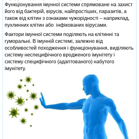
Функціонування імунної системи спрямоване на захист
його від бактерій, вірусів, найпростіших, паразитів, а
також від клітин з ознаками чужорідності – наприклад,
пухлинних клітин або інфікованих вірусами.
Фактори імунної системи поділяють на клітинні та
гуморальні. В імунній системі, залежно від
особливостей походження і функціонування, виділяють
систему неспецифічного вродженого імунітету і
систему специфічного (адаптованого) набутого
імунітету.