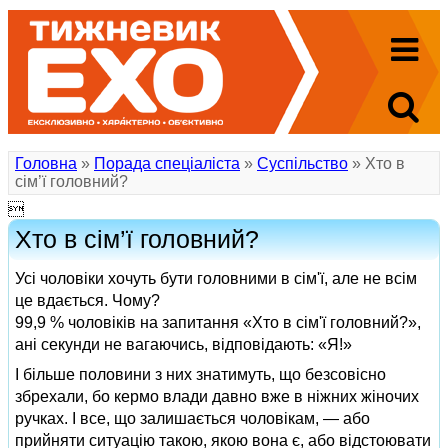
Головна
»
Порада спеціаліста
»
Суспільство
» Хто в
сім’ї головний?

Хто в сім’ї головний?
Усі чоловіки хочуть бути головними в сім'ї, але не всім
це вдається. Чому?
99,9 % чоловіків на запитання «Хто в сім'ї головний?»,
ані секунди не вагаючись, відповідають: «Я!»
І більше половини з них знатимуть, що безсовісно
збрехали, бо кермо влади давно вже в ніжних жіночих
ручках. І все, що залишається чоловікам, — або
прийняти ситуацію такою, якою вона є, або відстоювати