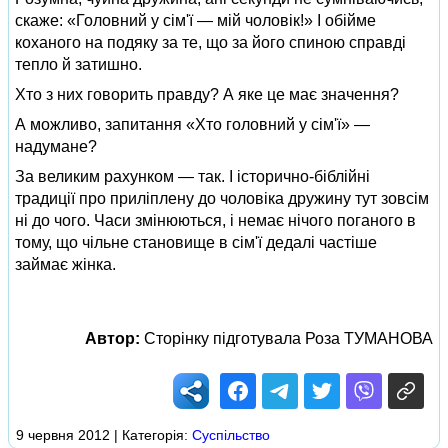
скаже: «Головний у сім'ї — мій чоловік!» І обійме
коханого на подяку за те, що за його спиною справді
тепло й затишно.
Хто з них говорить правду? А яке це має значення?
А можливо, запитання «Хто головний у сім'ї» —
надумане?
За великим рахунком — так. І історично-біблійні
традиції про приліплену до чоловіка дружину тут зовсім
ні до чого. Часи змінюються, і немає нічого поганого в
тому, що чільне становище в сім'ї дедалі частіше
займає жінка.
Автор:
Сторінку підготувала Роза ТУМАНОВА
9 червня 2012 | Категорія:
Суспільство