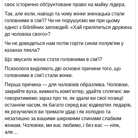
своє історично обґрунтоване право на майку лідера.
Так, але коли, навіщо та чому жінки зненацька стали
головними в сім'ї? Чи не порушуємо ми при цьому
однієї з біблійних заповідей: «Хай приліпиться дружина
до чоловіка свого»?
Чи не доведеться нам потім горіти синім полум'ям у
казанах пекла?
Що змусило жінок стати головними в сім'ї?
Психологи виділяють дві основні причини того, що
головними в сім'ї стали жінки.
Перша причина — для чоловіків образлива. Чоловіки,
закрийте вуха, вимкніть комп'ютер, удайте сплячих: ми
говоритимемо зараз про те, як здали ви свої позиції
останнім часом, як багато серед вас відвертих ледарів,
як розучилися ви тримати удар і як холодно та
незатишно за вашими широкими спинами слабким
жінкам. Чоловіки, ми вас любимо, і без вас — ніяк,
але…