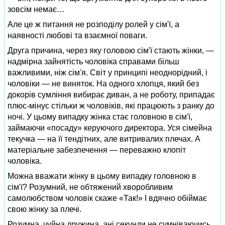
зовсім немає…
Але це ж питання не розподілу ролей у сім'ї, а
наявності любові та взаємної поваги.
Друга причина, через яку головою сім'ї стають жінки, —
надмірна зайнятість чоловіка справами більш
важливими, ніж сім'я. Світ у принципі неоднорідний, і
чоловіки — не виняток. На одного хлопця, який без
докорів сумління вибирає диван, а не роботу, припадає
плюс-мінус стільки ж чоловіків, які працюють з ранку до
ночі. У цьому випадку жінка стає головною в сім'ї,
займаючи «посаду» керуючого директора. Уся сімейна
текучка — на її тендітних, але витривалих плечах. А
матеріальне забезпечення — переважно клопіт
чоловіка.
Можна вважати жінку в цьому випадку головною в
сім'ї? Розумний, не обтяжений хворобливим
самолюбством чоловік скаже «Так!» І вдячно обіймає
свою жінку за плечі.
Розумна, чуйна дружина, ані секунди не сумніваючись,