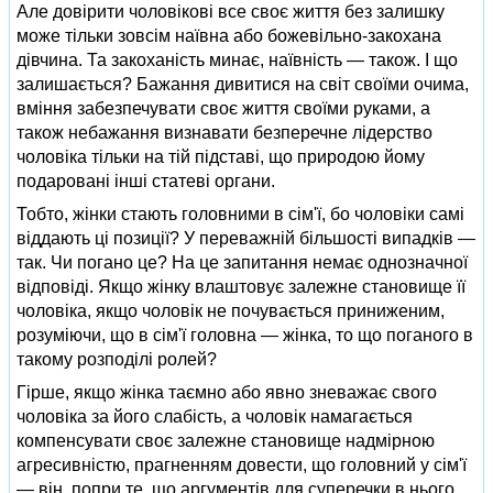
Але довірити чоловікові все своє життя без залишку
може тільки зовсім наївна або божевільно-закохана
дівчина. Та закоханість минає, наївність — також. І що
залишається? Бажання дивитися на світ своїми очима,
вміння забезпечувати своє життя своїми руками, а
також небажання визнавати безперечне лідерство
чоловіка тільки на тій підставі, що природою йому
подаровані інші статеві органи.
Тобто, жінки стають головними в сім'ї, бо чоловіки самі
віддають ці позиції? У переважній більшості випадків —
так. Чи погано це? На це запитання немає однозначної
відповіді. Якщо жінку влаштовує залежне становище її
чоловіка, якщо чоловік не почувається приниженим,
розуміючи, що в сім'ї головна — жінка, то що поганого в
такому розподілі ролей?
Гірше, якщо жінка таємно або явно зневажає свого
чоловіка за його слабість, а чоловік намагається
компенсувати своє залежне становище надмірною
агресивністю, прагненням довести, що головний у сім'ї
— він, попри те, що аргументів для суперечки в нього