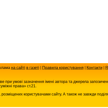
клама
на сайті
в газеті
|
Правила користування
|
Контакти
|
R
иве при умові зазначення імені автора та джерела запозиче
уміжні права» ст.21.
в, розміщених користувачами сайту. А також не завжди поділ