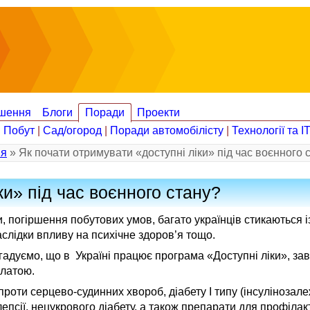
шення
Блоги
Поради
Проекти
|
Побут
|
Сад/огород
|
Поради автомобілісту
|
Технології та І
ія
» Як почати отримувати «доступні ліки» під час воєнного 
ки» під час воєнного стану?
и, погіршення побутових умов, багато українців стикаються 
аслідки впливу на психічне здоров’я тощо.
гадуємо, що в Україні працює програма «Доступні ліки», зав
платою.
роти серцево-судинних хвороб, діабету І типу (інсулінозалежн
лепсії, нецукрового діабету, а також препарати для профілак