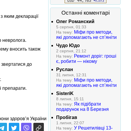
Останні коментарі
 з яким декларації
Олег Романский
5 серпня, 01:33
Міфи про методи,
На тему:
які допомагають не сп’яніти
о невролога.
Чудо Юдо
хему вносить також
2 серпня, 21:12
Ремонт доріг: гроші
На тему:
є, робити — нікому
 звертатися до
Руслан
31 липня, 12:31
т.
Міфи про методи,
На тему:
які допомагають не сп’яніти
ні препарати.
SisteriK
8 липня, 15:11
Як підібрати
На тему:
подарунок на 8 Березня
Пробігав
они здоров’я України
1 липня, 22:07
У Решетилівці 13-
На тему: