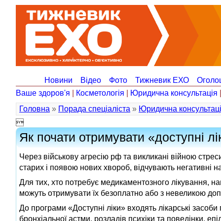
Новини
Відео
Фото
Тижневик ЕХО
Оголо
Ваше здоров'я
|
Косметологія
|
Юридична консультація
Головна
»
Порада спеціаліста
»
Юридична консультац

Як почати отримувати «доступні лі
Через військову агресію рф та викликані війною стрес
старих і появою нових хвороб, відчувають негативні н
Для тих, хто потребує медикаментозного лікування, на
можуть отримувати їх безоплатно або з невеликою до
До програми «Доступні ліки» входять лікарські засоби п
бронхіальної астми, розладів психіки та поведінки, епі