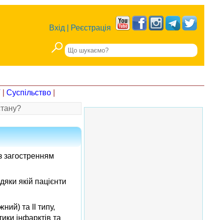
Вхід
|
Реєстрація
Т
|
Суспільство
|
стану?
із загостренням
дяки якій пацієнти
ий) та ІІ типу,
тики інфарктів та