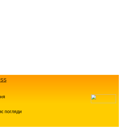
SS
ння
яє погляди