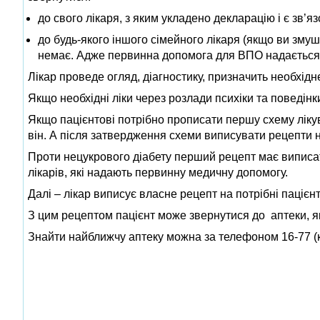
до свого лікаря, з яким укладено декларацію і є зв’яз
до будь-якого іншого сімейного лікаря (якщо ви змуш
немає. Адже первинна допомога для ВПО надається 
Лікар проведе огляд, діагностику, призначить необхід
Якщо необхідні ліки через розлади психіки та поведінки
Якщо пацієнтові потрібно прописати першу схему лікув
він. А після затвердження схеми виписувати рецепти н
Проти нецукрового діабету перший рецепт має виписа
лікарів, які надають первинну медичну допомогу.
Далі – лікар виписує власне рецепт на потрібні пацієн
З цим рецептом пацієнт може звернутися до аптеки, як
Знайти найближчу аптеку можна за телефоном 16-77 (