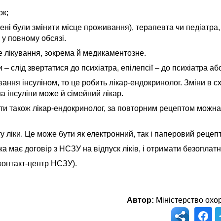
ок;
ені були змінити місце проживання), терапевта чи педіатра,
у повному обсязі.
не лікування, зокрема й медикаментозне.
 – слід звертатися до психіатра, епілепсії – до психіатра аб
ання інсуліном, то це робить лікар-ендокринолог. Зміни в с
а інсуліни може й сімейний лікар.
ти також лікар-ендокринолог, за повторним рецептом можна
ту ліки. Це може бути як електронний, так і паперовий рецеп
а має договір з НСЗУ на відпуск ліків, і отримати безоплат
контакт-центр НСЗУ).
Автор:
Міністерство охор