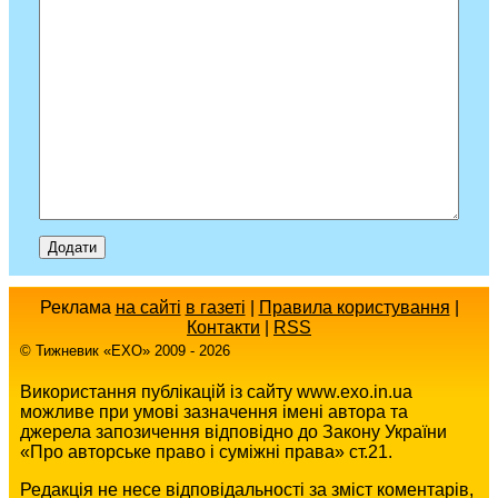
Реклама
на сайті
в газеті
|
Правила користування
|
Контакти
|
RSS
© Тижневик «EХO» 2009 - 2026
Використання публікацій із сайту www.exo.in.ua
можливе при умові зазначення імені автора та
джерела запозичення відповідно до Закону України
«Про авторське право і суміжні права» ст.21.
Редакція не несе відповідальності за зміст коментарів,