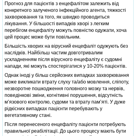
Прогноз для пацієнтів з енцефалітом залежить від
конкретного залученого інфекційного агента, тяжкості
захворювання та того, як швидко проводиться
лікування. У більшості випадків хворі з легким
перебігом енцефаліту можуть повністю одужати, хоча
цей процес може бути повільним.
Більшість хворих на вірусний енцефаліт одужують без
наслідків. Найбільш частим довготривалим
ускладненням після вірусного енцефаліту є судомні
напади, які можуть спостерігатися у 10-20% пацієнтів.
Однак іноді у більш серйозних випадках захворювання
може викликати втрату слуху та/або мовлення, сліпоту,
незворотне пошкодження головного мозку та нервів,
поведінкові зміни, когнітивні порушення, відсутність
м’язового контролю, судоми та втрату пам’яті. У дуже
рідкісних випадках пацієнти перебувають у
вегетативному стані.
Після перенесеного енцефаліту пацієнти потребують
правильної реабілітації. До цього процесу мають бути