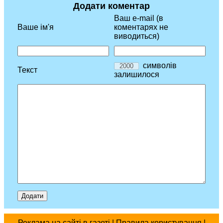
Додати коментар
Ваш e-mail (в
Ваше ім'я
коментарях не
виводиться)
символів
Текст
залишилося
Реклама
на сайті
в газеті
|
Правила користування
|