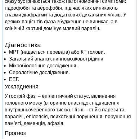
сказу зустрічаються також патогномонічні симптоми:
гідрофобія та аерофобія, під час яких виникають
спазми діафрагми та додаткових дихальних м'язів. У
деяких пацієнтів фаза збудження не виникає, а в
клінічній картині домінує млявий параліч.
Діагностика
МРТ (надається перевага) або КТ голови.
Загальний аналіз спинномозкової рідини
Мікробіологічне дослідження .
Серологічне дослідження.
ЕЕГ.
Ускладнення
У гострій фазі – епілептичний статус, вклинення
головного мозку (вторинне внаслідок підвищення
внутрішньочерепного тиску). Пізні – стійкі парези та
паралічі, епілепсія, психотичні порушення, порушення
пам’яті, деменція, афазія.
Прогноз