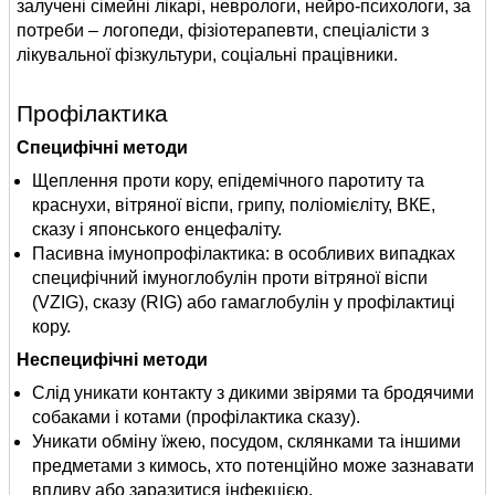
залучені сімейні лікарі, неврологи, нейро-психологи, за
потреби – логопеди, фізіотерапевти, спеціалісти з
лікувальної фізкультури, соціальні працівники.
Профілактика
Специфічні методи
Щеплення проти кору, епідемічного паротиту та
краснухи, вітряної віспи, грипу, поліомієліту, ВКЕ,
сказу і японського енцефаліту.
Пасивна імунопрофілактика: в особливих випадках
специфічний імуноглобулін проти вітряної віспи
(VZIG), сказу (RIG) або гамаглобулін у профілактиці
кору.
Неспецифічні методи
Слід уникати контакту з дикими звірями та бродячими
собаками і котами (профілактика сказу).
Уникати обміну їжею, посудом, склянками та іншими
предметами з кимось, хто потенційно може зазнавати
впливу або заразитися інфекцією.