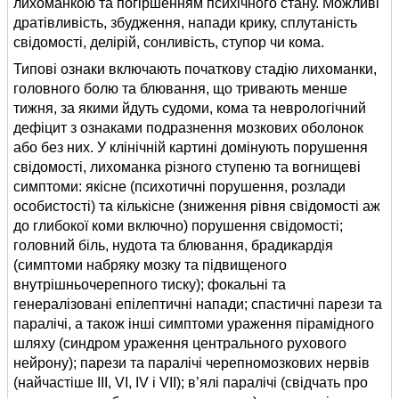
лихоманкою та погіршенням психічного стану. Можливі
дратівливість, збудження, напади крику, сплутаність
свідомості, делірій, сонливість, ступор чи кома.
Типові ознаки включають початкову стадію лихоманки,
головного болю та блювання, що тривають менше
тижня, за якими йдуть судоми, кома та неврологічний
дефіцит з ознаками подразнення мозкових оболонок
або без них. У клінічній картині домінують порушення
свідомості, лихоманка різного ступеню та вогнищеві
симптоми: якісне (психотичні порушення, розлади
особистості) та кількісне (зниження рівня свідомості аж
до глибокої коми включно) порушення свідомості;
головний біль, нудота та блювання, брадикардія
(симптоми набряку мозку та підвищеного
внутрішньочерепного тиску); фокальні та
генералізовані епілептичні напади; спастичні парези та
паралічі, а також інші симптоми ураження пірамідного
шляху (синдром ураження центрального рухового
нейрону); парези та паралічі черепномозкових нервів
(найчастіше ІІІ, VI, IV i VII); в’ялі паралічі (свідчать про