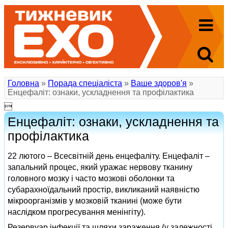
Головна
»
Порада спеціаліста
»
Ваше здоров'я
»
Енцефаліт: ознаки, ускладнення та профілактика

Енцефаліт: ознаки, ускладнення та
профілактика
22 лютого – Всесвітній день енцефаліту. Енцефаліт –
запальний процес, який уражає нервову тканину
головного мозку і часто мозкові оболонки та
субарахноїдальний простір, викликаний наявністю
мікроорганізмів у мозковій тканині (може бути
наслідком прогресування менінгіту).
Резервуар інфекції та шляхи зараження (у залежності