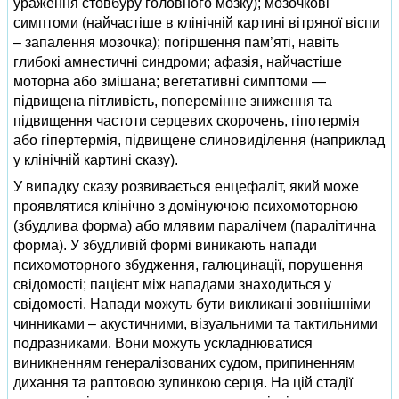
ураження стовбуру головного мозку); мозочкові
симптоми (найчастіше в клінічній картині вітряної віспи
– запалення мозочка); погіршення пам’яті, навіть
глибокі амнестичні синдроми; афазія, найчастіше
моторна або змішана; вегетативні симптоми —
підвищена пітливість, поперемінне зниження та
підвищення частоти серцевих скорочень, гіпотермія
або гіпертермія, підвищене слиновиділення (наприклад
у клінічній картині сказу).
У випадку сказу розвивається енцефаліт, який може
проявлятися клінічно з домінуючою психомоторною
(збудлива форма) або млявим паралічем (паралітична
форма). У збудливій формі виникають напади
психомоторного збудження, галюцинації, порушення
свідомості; пацієнт між нападами знаходиться у
свідомості. Напади можуть бути викликані зовнішніми
чинниками – акустичними, візуальними та тактильними
подразниками. Вони можуть ускладнюватися
виникненням генералізованих судом, припиненням
дихання та раптовою зупинкою серця. На цій стадії