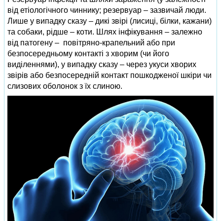
від етіологічного чиннику; резервуар – зазвичай люди.
Лише у випадку сказу – дикі звірі (лисиці, білки, кажани)
та собаки, рідше – коти. Шлях інфікування – залежно
від патогену – повітряно-крапельний або при
безпосередньому контакті з хворим (чи його
виділеннями), у випадку сказу – через укуси хворих
звірів або безпосередній контакт пошкодженої шкіри чи
слизових оболонок з їх слиною.