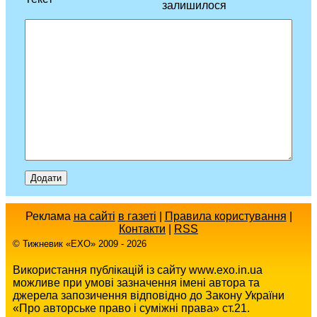
залишилося
Реклама
на сайті
в газеті
|
Правила користування
|
Контакти
|
RSS
© Тижневик «EХO» 2009 - 2026
Використання публікацій із сайту www.exo.in.ua
можливе при умові зазначення імені автора та
джерела запозичення відповідно до Закону України
«Про авторське право і суміжні права» ст.21.