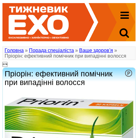
Головна
»
Порада спеціаліста
»
Ваше здоров'я
»
Пріорін: ефективний помічник при випадінні волосся

Пріорін: ефективний помічник
при випадінні волосся