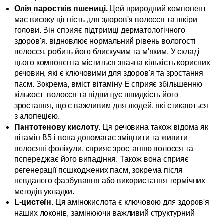
Олія паростків пшениці.
Цей природний компонент
має високу цінність для здоров'я волосся та шкіри
голови. Він сприяє підтримці дерматологічного
здоров'я, відновлює нормальний рівень вологості
волосся, робить його блискучим та м'яким. У складі
цього компонента міститься значна кількість корисних
речовин, які є ключовими для здоров'я та зростання
пасм. Зокрема, вміст вітаміну Е сприяє збільшенню
кількості волосся та підвищує швидкість його
зростання, що є важливим для людей, які стикаються
з алопецією.
Пантотенову кислоту.
Ця речовина також відома як
вітамін В5 і вона допомагає зміцнити та живити
волосяні фолікули, сприяє зростанню волосся та
попереджає його випадіння. Також вона сприяє
регенерації пошкоджених пасм, зокрема після
невдалого фарбування або використання термічних
методів укладки.
L-цистеїн.
Ця амінокислота є ключовою для здоров'я
наших локонів, замінюючи важливий структурний