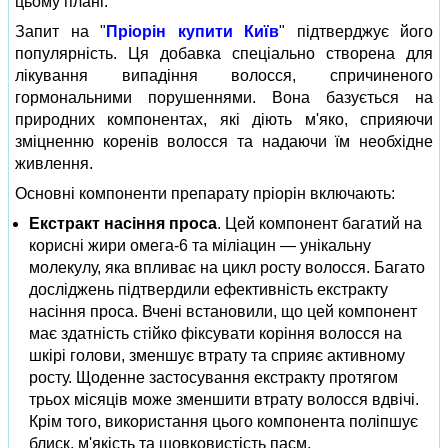
цьому плані.
Запит на "
Пріорін купити Київ
" підтверджує його
популярність. Ця добавка спеціально створена для
лікування випадіння волосся, спричиненого
гормональними порушеннями. Вона базується на
природних компонентах, які діють м'яко, сприяючи
зміцненню коренів волосся та надаючи їм необхідне
живлення.
Основні компоненти препарату пріорін включають:
Екстракт насіння проса
. Цей компонент багатий на
корисні жири омега-6 та міліацин — унікальну
молекулу, яка впливає на цикл росту волосся. Багато
досліджень підтвердили ефективність екстракту
насіння проса. Вчені встановили, що цей компонент
має здатність стійко фіксувати коріння волосся на
шкірі голови, зменшує втрату та сприяє активному
росту. Щоденне застосування екстракту протягом
трьох місяців може зменшити втрату волосся вдвічі.
Крім того, використання цього компонента поліпшує
блиск, м'якість та шовковистість пасм.