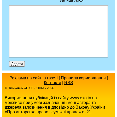
залишилося
Реклама
на сайті
в газеті
|
Правила користування
|
Контакти
|
RSS
© Тижневик «EХO» 2009 - 2026
Використання публікацій із сайту www.exo.in.ua
можливе при умові зазначення імені автора та
джерела запозичення відповідно до Закону України
«Про авторське право і суміжні права» ст.21.