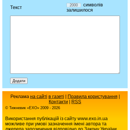
символів
Текст
залишилося
Реклама
на сайті
в газеті
|
Правила користування
|
Контакти
|
RSS
© Тижневик «EХO» 2009 - 2026
Використання публікацій із сайту www.exo.in.ua
можливе при умові зазначення імені автора та
джерела запозичення відповідно до Закону України