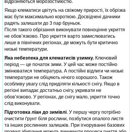
відрізняються морозостійкістю.
Якщо клематиси цвітуть на свіжому прирості, їх обрізка
має бути максимально короткою. Досвідчені дачники
радять залишати до 3 пар бруньок.
Після такого обрізання виконувати повноцінне укриття
не обов’язково. Про укриття варто замислюватись
лише в північних регіонах, де можуть бути критично
низькі температури.
Яка небезпека для клематисів узимку.
Ключовий
період — це початок зими. У цей час може постійно
змінюватися температура. А постійні відлиги чи низькі
температури не обіцяють нічого хорошого. Також
особливу увагу слід приділяти кількості снігу. Якщо в
регіоні випадає достатньо снігу, укривати не
обов’язково. У регіонах, де снігу мало, укриття точно
слід виконувати.
Підготовка ліан до зимівлі
. У першу чергу потрібно
очистити ґрунт біля рослини, позбутися опалого листя
та інших рослинних залишків. При ігноруванні базових
правил збирання можуть виникнути процеси гниття або