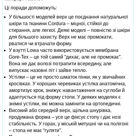
Ці поради допоможуть:
У більшості моделей верх це поєднання натуральної
шкіри та тканини Cordura – міцної, стійкої до
стирання, але легкої. Деякі моделі – повністю зі шкіри
для більшого захисту. Верх не має промокати,
рватися чи втрачати форму.
У взутті Lowa часто використовується мембрана
Gore-Tex – це той самий “дихає, але не промокає”.
Вона не дає волозі потрапити всередину, але
випускає назовні піт і зайве тепло.
Устілки – це не просто шматок пінки, як у звичайних
кросівках. У хороших черевиках устілка анатомічна,
амортизує крок, знижує навантаження на суглоби й
адаптується під форму стопи. У деяких моделях є
знімні устілки, які можна замінити на ортопедичні.
Високий або середній верх, щільна шнурівка,
продумана форма – усе це фіксує стопу і дає нозі
стабільність. У горах, у міській метушні чи на полігоні
– стопа не має “гуляти”.