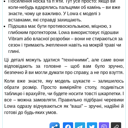
Посилення носка та п’яти. Тут усе просто: якщо ви
коли-небудь вдарялись пальцями об камінь – ви вже
знаєте, чому це важливо. У Lowa є моделі з
вставками, які справді захищають.
Підошва має бути противоскользькою, міцною, з
глибоким протектором. Lowa використовує підошви
Vibram або власної розробки – вони не стираються за
сезон і тримають зчеплення навіть на мокрій траві чи
глині.
Ці деталі можуть здатися “технічними”, але саме вони
відповідають за головне – щоб вам було зручно,
безпечно й ви могли думати про справу, а не про взуття.
Коли вже знаєте, яку модель шукаєте – залишилось
обрати розмір. Просто виміряйте стопу, подивіться
таблицю і врахуйте, чи будете носити товсті шкарпетки. І
все – можна замовляти. Правильно підібрані черевики
Lowa одразу відчуваються як “ваші” – зручні, надійні й
готові до будь-яких умов.