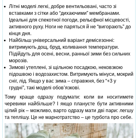
Літні моделі легкі, добре вентильовані, часто зі
вставками з сітки або “дихаючими” мембранами.
Ідеальні для спекотної погоди, рельєфної місцевості,
активного руху. Ноги не паряться й не “вигорають” до
кінця дня.
Найбільш універсальний варіант демісезонні:
витримують дощ, бруд, коливання температури.
Підійдуть для осені, весни, ранньої зими без сильних
морозів.
Зимові утеплені, зі щільною посадкою, нековзкою
підошвою і водозахистом. Витримують мінуси, мокрий
сніг, лід. Якщо у вас зима – справжня, без “+3 у
грудні”, такі моделі обов’язкові.
Тому краще одразу подумати: коли ви носитимете
черевики найбільше? І якщо плануєте бути активними
цілий рік – можливо, варто одразу мати дві пари: легшу
та теплішу. Це не марнотратство – це турбота про себе.