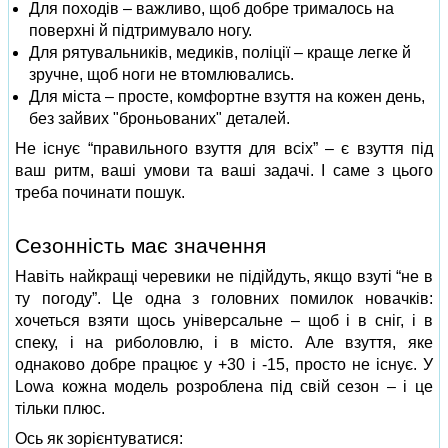
Для походів – важливо, щоб добре трималось на
поверхні й підтримувало ногу.
Для рятувальників, медиків, поліції – краще легке й
зручне, щоб ноги не втомлювались.
Для міста – просте, комфортне взуття на кожен день,
без зайвих "броньованих" деталей.
Не існує “правильного взуття для всіх” – є взуття під
ваш ритм, ваші умови та ваші задачі. І саме з цього
треба починати пошук.
Сезонність має значення
Навіть найкращі черевики не підійдуть, якщо взуті “не в
ту погоду”. Це одна з головних помилок новачків:
хочеться взяти щось універсальне – щоб і в сніг, і в
спеку, і на риболовлю, і в місто. Але взуття, яке
однаково добре працює у +30 і -15, просто не існує. У
Lowa кожна модель розроблена під свій сезон – і це
тільки плюс.
Ось як зорієнтуватися: