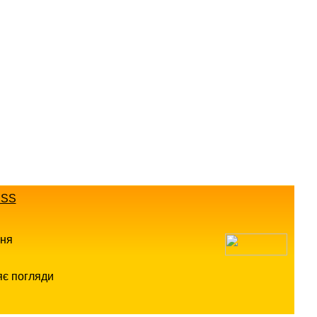
SS
ння
яє погляди