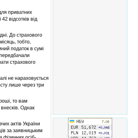
 для приватних
42 відсотків від
удні. До страхового
ісяць, тобто,
иний податок в сумі
і передбачали
рати страхового
галі не нараховується
исту лише через три
роші, то вам
 внесків. Однак
чих актів України
ців за заявницьким
 фізичних осіб-