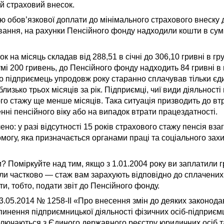
й страховий внесок.
дію обов’язкової доплати до мінімального страхового внеску
ання, на рахунки Пенсійного фонду надходили кошти в сумі 
 на місяць складав від 288,51 в січні до 306,10 гривні в гр
мі 200 гривень, до Пенсійного фонду надходить 84 гривні в м
що підприємець упродовж року старанно сплачував тільки єд
лизько трьох місяців за рік. Підприємці, чиї види діяльност
го стажу ще менше місяців. Така ситуація призводить до вт
нні пенсійного віку або на випадок втрати працездатності.
: у разі відсутності 15 років страхового стажу пенсія вза
могу, яка призначається органами праці та соціального зах
? Поміркуйте над тим, якщо з 1.01.2004 року ви заплатили г
ли частково — стаж вам зарахують відповідно до сплачених
ти, тобто, подати звіт до Пенсійного фонду.
3.05.2014 № 1258‑II «Про внесення змін до деяких законодав
инення підприємницької діяльності фізичних осіб-підприєм
ключаються з Єдиного державного реєстру юридичних осіб та