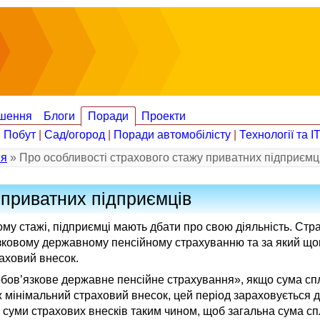
шення
Блоги
Поради
Проекти
|
Побут
|
Сад/огород
|
Поради автомобілісту
|
Технології та І
ія
» Про особливості страхового стажу приватних підприємц
 приватних підприємців
ому стажі, підприємці мають дбати про свою діяльність. Ст
язковому державному пенсійному страхуванню та за який що
раховий внесок.
ообов’язкове державне пенсійне страхування», якщо сума с
ж мінімальний страховий внесок, цей період зараховується 
о суми страхових внесків таким чином, щоб загальна сума с