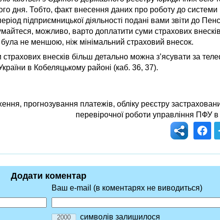
ого дня. Тобто, факт внесення даних про роботу до системи
 період підприємницької діяльності подані вами звіти до Пен
думайтеся, можливо, варто доплатити суми страхових внескі
ь була не меншою, ніж мінімальний страховий внесок.
 страхових внесків більш детально можна з’ясувати за тел
країни в Кобеляцькому районі (каб. 36, 37).
ення, прогнозування платежів, обліку реєстру застраховани
перевірочної роботи управління ПФУ в
Додати коментар
Ваш e-mail (в коментарях не виводиться)
символів залишилося