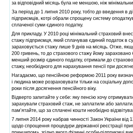
за відповідний місяць була не меншою, ніж мінімальни
За період до 1 липня 2010 року, тобто до введення в 
підприємців, котрі обрали спрощену систему оподаткув
сплаченої суми єдиного податку.
Для прикладу. У 2010 році мінімальний страховий внесок
стажу підприємця, який сплачував єдиний податок в су
зараховується стажу лише 9 днів на місяць. Отже, як
200 гривень, то до страхового стажу йому зараховано б
менший розмір єдиного податку, отримали до страхово
стажу, необхідного для нарахування пенсії при досягне
Нагадаємо, що пенсійною реформою 2011 року визначено
і людина може розраховувати тільки на соціальну допо
роки після досягнення пенсійного віку.
Відверто запитайте у себе: яку пенсію хочу отримувати
зарахували страховий стаж, не заплатили або заплати
пам’ятайте, що за сплачені кошти необхідно відзвітува
7 липня 2014 року набрав чинності Закон України від 1
щодо спрощення процедури державної реєстрації прип
принципом», згідно якого фізичні особи-підприємці ви