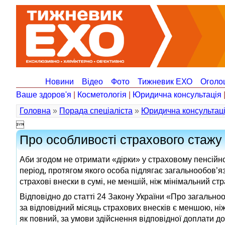
Новини
Відео
Фото
Тижневик ЕХО
Оголо
Ваше здоров'я
|
Косметологія
|
Юридична консультація
Головна
»
Порада спеціаліста
»
Юридична консультац

Про особливості страхового стажу
Аби згодом не отримати «дірки» у страховому пенсійн
період, протягом якого особа підлягає загальнообов’
страхові внески в сумі, не меншій, ніж мінімальний ст
Відповідно до статті 24 Закону України «Про загальн
за відповідний місяць страхових внесків є меншою, ні
як повний, за умови здійснення відповідної доплати д