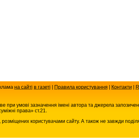
клама
на сайті
в газеті
|
Правила користування
|
Контакти
|
R
иве при умові зазначення імені автора та джерела запозиче
уміжні права» ст.21.
в, розміщених користувачами сайту. А також не завжди поділ