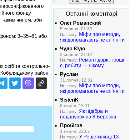
 персоніфікованого
сійного фонду
Останні коментарі
в таким чином, аби
Олег Романский
5 серпня, 01:33
Міфи про методи,
На тему:
ефоном: 3–35–81 або
які допомагають не сп’яніти
Чудо Юдо
2 серпня, 21:12
Ремонт доріг: гроші
На тему:
є, робити — нікому
х осіб та контрольно-
 Кобеляцькому районі
Руслан
31 липня, 12:31
Міфи про методи,
На тему:
які допомагають не сп’яніти
SisteriK
8 липня, 15:11
Як підібрати
На тему:
подарунок на 8 Березня
Пробігав
1 липня, 22:07
У Решетилівці 13-
На тему: