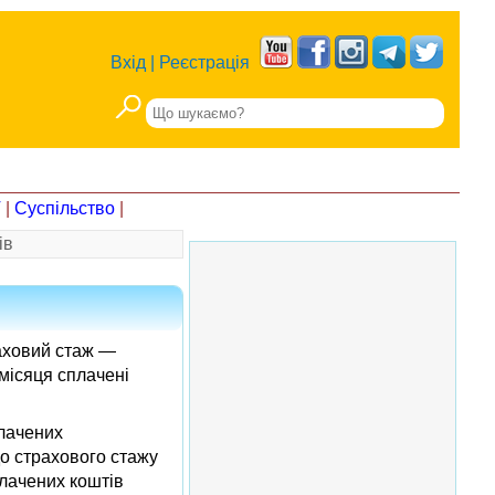
Вхід
|
Реєстрація
Т
|
Суспільство
|
ів
раховий стаж —
місяця сплачені
плачених
до страхового стажу
плачених коштів