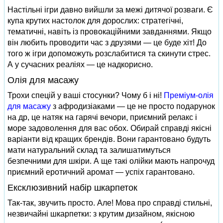
Настільні ігри давно вийшли за межі дитячої розваги. Є
купа крутих настолок для дорослих: стратегічні,
тематичні, навіть із провокаційними завданнями. Якщо
він любить проводити час з друзями — це буде хіт! До
того ж ігри допоможуть розслабитися та скинути стрес.
А у сучасних реаліях — це надкорисно.
Олія для масажу
Трохи спецій у ваші стосунки? Чому б і ні!
Преміум-олія
для масажу
з афродизіаками — це не просто подарунок
на др, це натяк на гарячі вечори, приємний релакс і
море задоволення для вас обох. Обирай справді якісні
варіанти від кращих брендів. Вони гарантовано будуть
мати натуральний склад та залишатимуться
безпечними для шкіри. А ще такі олійки мають напрочуд
приємний еротичний аромат — успіх гарантовано.
Ексклюзивний набір шкарпеток
Так-так, звучить просто. Але! Мова про справді стильні,
незвичайні шкарпетки: з крутим дизайном, якісною