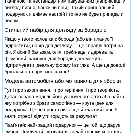
тканиною та нестандартним пакуванням (наприклад, у
вигляді пивної банки чи піци). Такий оригінальний
подарунок піднімає настрій і точно не буде припадати
пилом.
Стильний набір для догляду за бородою
Якщо у твого чоловіка є борода (або він планує її
відростити), набір для догляду — це справді потрібна
річ. Якісний бальзам, олія, гребінець із дерева та
фірмовий шампунь для бороди допоможуть
підтримувати ідеальну форму і вигляд. А ще це доволі
брутально та приємно пахне!
Модель автомобіля або мотоцикла для зборки
Тут і про захоплення, і про терпіння, і про творчість.
Деталізована модель його улюбленого авто або байка,
яку потрібно зібрати самостійно — крута ідея для
подарунка. Це не просто річ, а ще й класний спосіб
зняти стрес і відчути гордість за результат.
Пам'ятай: найкращий подарунок — це той, що дарує
емоції. Придумай, що купити, додай трошки креативу,