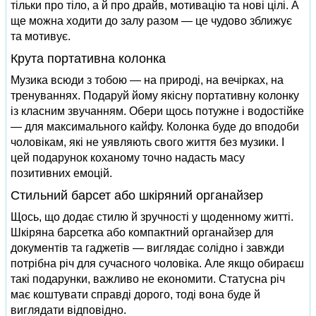
тільки про тіло, а й про драйв, мотивацію та нові цілі. А
ще можна ходити до залу разом — це чудово зближує
та мотивує.
Крута портативна колонка
Музика всюди з тобою — на природі, на вечірках, на
тренуваннях. Подаруй йому якісну портативну колонку
із класним звучанням. Обери щось потужне і водостійке
— для максимального кайфу. Колонка буде до вподоби
чоловікам, які не уявляють свого життя без музики. І
цей подарунок коханому точно надасть масу
позитивних емоцій.
Стильний барсет або шкіряний органайзер
Щось, що додає стилю й зручності у щоденному житті.
Шкіряна барсетка або компактний органайзер для
документів та гаджетів — виглядає солідно і завжди
потрібна річ для сучасного чоловіка. Але якщо обираєш
такі подарунки, важливо не економити. Статусна річ
має коштувати справді дорого, тоді вона буде й
виглядати відповідно.