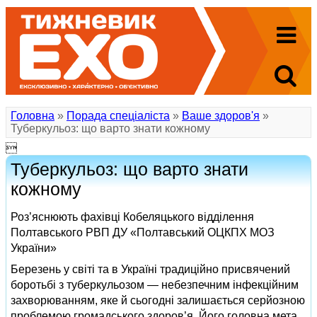
Головна
»
Порада спеціаліста
»
Ваше здоров'я
»
Туберкульоз: що варто знати кожному

Туберкульоз: що варто знати
кожному
Роз’яснюють фахівці Кобеляцького відділення
Полтавського РВП ДУ «Полтавський ОЦКПХ МОЗ
України»
Березень у світі та в Україні традиційно присвячений
боротьбі з туберкульозом — небезпечним інфекційним
захворюванням, яке й сьогодні залишається серйозною
проблемою громадського здоров’я. Його головна мета