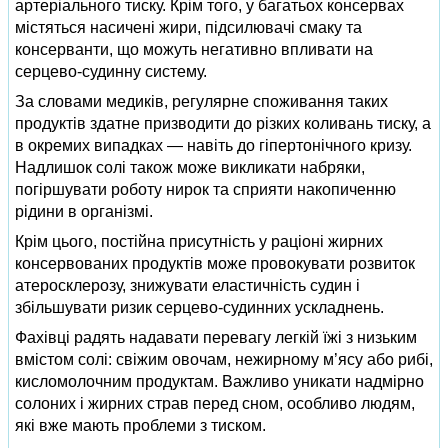
артеріального тиску. Крім того, у багатьох консервах
містяться насичені жири, підсилювачі смаку та
консерванти, що можуть негативно впливати на
серцево-судинну систему.
За словами медиків, регулярне споживання таких
продуктів здатне призводити до різких коливань тиску, а
в окремих випадках — навіть до гіпертонічного кризу.
Надлишок солі також може викликати набряки,
погіршувати роботу нирок та сприяти накопиченню
рідини в організмі.
Крім цього, постійна присутність у раціоні жирних
консервованих продуктів може провокувати розвиток
атеросклерозу, знижувати еластичність судин і
збільшувати ризик серцево-судинних ускладнень.
Фахівці радять надавати перевагу легкій їжі з низьким
вмістом солі: свіжим овочам, нежирному м’ясу або рибі,
кисломолочним продуктам. Важливо уникати надмірно
солоних і жирних страв перед сном, особливо людям,
які вже мають проблеми з тиском.