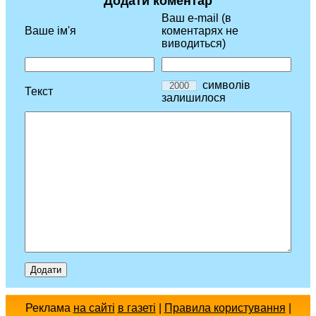
Додати коментар
Ваш e-mail (в
Ваше ім'я
коментарях не
виводиться)
символів
Текст
залишилося
Реклама
на сайті
в газеті
|
Правила користування
|