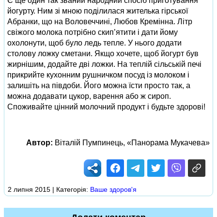
Є ще один так званий народний спосіб приготування
йогурту. Ним зі мною поділилася жителька гірської
Абранки, що на Воловеччині, Любов Кремінна. Літр
свіжого молока потрібно скип’ятити і дати йому
охолонути, щоб було ледь тепле. У нього додати
столову ложку сметани. Якщо хочете, щоб йогурт був
жирнішим, додайте дві ложки. На теплій сільській печі
прикрийте кухонним рушничком посуд із молоком і
залишіть на півдоби. Його можна їсти просто так, а
можна додавати цукор, варення або ж сироп.
Споживайте цінний молочний продукт і будьте здорові!
Автор:
Віталій Пумпинець, «Панорама Мукачева»
2 липня 2015 | Категорія:
Ваше здоров'я