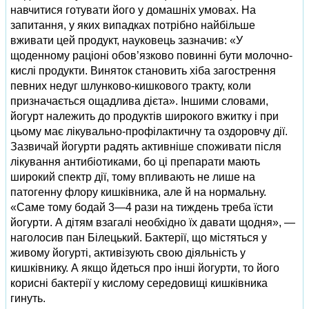
навчитися готувати його у домашніх умовах. На
запитання, у яких випадках потрібно найбільше
вживати цей продукт, науковець зазначив: «У
щоденному раціоні обов’язково повинні бути молочно-
кислі продукти. Виняток становить хіба загострення
певних недуг шлунково-кишкового тракту, коли
призначається ощадлива дієта». Іншими словами,
йогурт належить до продуктів широкого вжитку і при
цьому має лікувально-профілактичну та оздоровчу дії.
Зазвичай йогурти радять активніше споживати після
лікування антибіотиками, бо ці препарати мають
широкий спектр дії, тому впливають не лише на
патогенну флору кишківника, але й на нормальну.
«Саме тому бодай 3—4 рази на тиждень треба їсти
йогурти. А дітям взагалі необхідно їх давати щодня», —
наголосив пан Білецький. Бактерії, що містяться у
живому йогурті, активізують свою діяльність у
кишківнику. А якщо йдеться про інші йогурти, то його
корисні бактерії у кислому середовищі кишківника
гинуть.