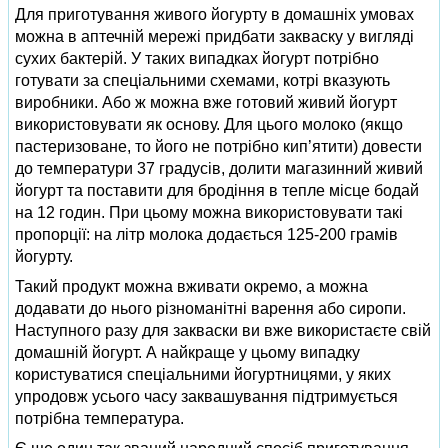
Для приготування живого йогурту в домашніх умовах
можна в аптечній мережі придбати закваску у вигляді
сухих бактерій. У таких випадках йогурт потрібно
готувати за спеціальними схемами, котрі вказують
виробники. Або ж можна вже готовий живий йогурт
використовувати як основу. Для цього молоко (якщо
пастеризоване, то його не потрібно кип’ятити) довести
до температури 37 градусів, долити магазинний живий
йогурт та поставити для бродіння в тепле місце бодай
на 12 годин. При цьому можна використовувати такі
пропорції: на літр молока додається 125-200 грамів
йогурту.
Такий продукт можна вживати окремо, а можна
додавати до нього різноманітні варення або сиропи.
Наступного разу для закваски ви вже використаєте свій
домашній йогурт. А найкраще у цьому випадку
користуватися спеціальними йогуртницями, у яких
упродовж усього часу заквашування підтримується
потрібна температура.