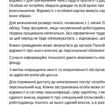
відомості для призначення пенсії будуть братися із 
Особам не потрібно збирати довідки по всій країні про 
розголошенню. Відомості з особової картки можуть над
вони зібрані.
Для визначення розміру пенсії, починаючи з 1 липня 2
обліку. Тому зрозуміло, якщо несумлінний роботодавець
людина працювала нелегально, без оформлення трудово
за цей період не буде обліковуватися, і, відповідно, ц
Кожен громадянин може звернутися до органів Пенсійно
відомості про нього внесені до персональної облікової 
Сучасні інформаційні технології дають можливість опе
фонду.
З метою покращення якості та оперативності обслугов
за адресою portal.pfu.gov.ua.
Для отримання доступу до електронних послуг потріб
персональний код. Кожна застрахована особа може отр
відомості в систему персоніфікації, суму заробітку, з я
єдиного внеску, відомості про спеціальний (пільговий)
роботодавець платить за нього єдиний внесок, а в разі