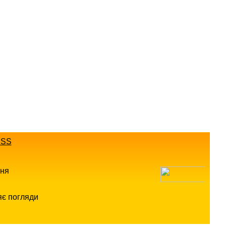
SS
ння
яє погляди