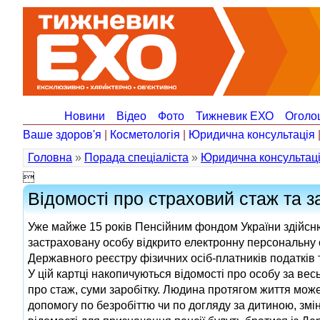
Новини
Відео
Фото
Тижневик ЕХО
Оголо
Ваше здоров'я
|
Косметологія
|
Юридична консультація
Головна
»
Порада спеціаліста
»
Юридична консультац

Відомості про страховий стаж та з
Уже майже 15 років Пенсійним фондом України здійсню
застраховану особу відкрито електронну персональну 
Державного реєстру фізичних осіб-платників податків 
У цій картці накопичуються відомості про особу за весь 
про стаж, суми заробітку. Людина протягом життя мож
допомогу по безробіттю чи по догляду за дитиною, змін