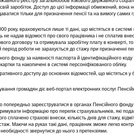
Державного реєстру загальнообов’язкового державного соціа
свій заробіток. Доступ до цієї інформації обмежений, вона н
аватися тільки для призначення пенсії та на вимогу самих 
000 року, враховуються лише ті дані, що містяться в систем
 не надав відомості про свого працівника і не сплатив внес
го договору та отримувала заробітну плату в конверті, то
ей період роботи не зарахується до стажу при призначенні пен
го фонду за наявності паспорта й ідентифікаційного коду т
картки та накопичені в системі персоніфікованого обліку.
ративного доступу до основних відомостей, що містяться у 
ування громадян діє веб-портал електронних послуг Пенсій
но попередньо зареєструватися в органах Пенсійного фонду
имувати інформацію про перелік страхувальників, які под
кого сплачено страхові внески, кількість днів для стажу, відм
 стаж. Маючи на руках такі дані, працівник зможе легко конт
 необхідності звернутися до нього з претензіями.