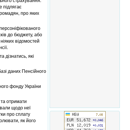
льного страхування.
е підлягає
громадян, про яких
і персоніфікованого
ків до бюджету, або
 ніяких відомостей
сії.
а дізнатись, які
базі даних Пенсійного
ного фонду України
 та отримати
авали щодо неї
ітки про сплату
ролювати, як його