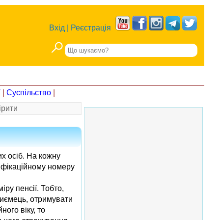
Вхід
|
Реєстрація
Т
|
Суспільство
|
ірити
х осіб. На кожну
тифікаційному номеру
іру пенсії. Тобто,
риємець, отримувати
ого віку, то