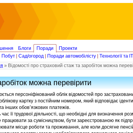
шення
Блоги
Поради
Проекти
|
Побут
|
Сад/огород
|
Поради автомобілісту
|
Технології та І
ія
» Відомості про страховий стаж та заробіток можна перев
аробіток можна перевірити
ється персоніфікований облік відомостей про застраховани
облікову картку з постійним номером, який відповідає іден
та інших обов’язкових платежів.
час її трудової діяльності, що необхідні для визначення розм
е працювати за сумісництвом, бути зареєстрованою як підп
ювати місце роботи та проживання, але коли досягне пенсійн