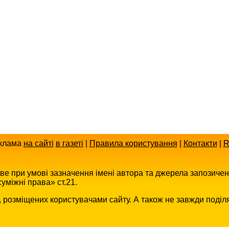
клама
на сайті
в газеті
|
Правила користування
|
Контакти
|
R
иве при умові зазначення імені автора та джерела запозиче
уміжні права» ст.21.
в, розміщених користувачами сайту. А також не завжди поділ