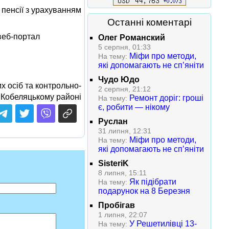
 пенсії з урахуванням
Останні коментарі
веб-портал
Олег Романский
5 серпня, 01:33
Міфи про методи,
На тему:
які допомагають не сп’яніти
Чудо Юдо
х осіб та контрольно-
2 серпня, 21:12
 Кобеляцькому районі
Ремонт доріг: гроші
На тему:
є, робити — нікому
Руслан
31 липня, 12:31
Міфи про методи,
На тему:
які допомагають не сп’яніти
SisteriK
8 липня, 15:11
Як підібрати
На тему:
подарунок на 8 Березня
Пробігав
1 липня, 22:07
У Решетилівці 13-
На тему: