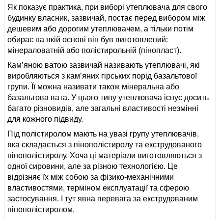
Як показує практика, при виборі утеплювача для свого
будинку власник, зазвичай, постає перед вибором між
дешевим або дорогим утеплювачем, а тільки потім
обирає на якій основі він був виготовлений:
мінераловатній або полістирольній (пінопласт).
Кам’яною ватою зазвичай називають утеплювачі, які
виробляються з кам’яних гірських порід базальтової
групи. Її можна називати також мінеральна або
базальтова вата. У цього типу утеплювача існує досить
багато різновидів, але загальні властивості незмінні
для кожного підвиду.
Під полістиролом мають на увазі групу утеплювачів,
яка складається з пінополістиролу та екструдованого
пінополістиролу. Хоча ці матеріали виготовляються з
одної сировини, але за різною технологією. Це
відрізняє їх між собою за фізико-механічними
властивостями, терміном експлуатації та сферою
застосування. І тут явна перевага за екструдованим
пінополістиролом.