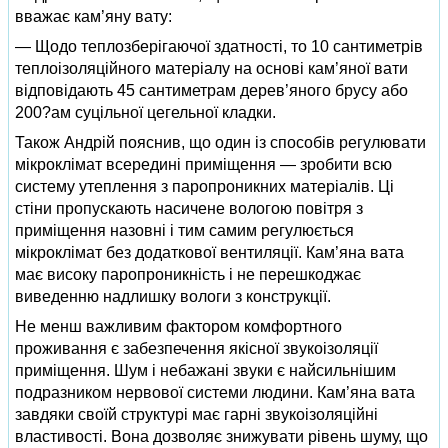
вважає кам’яну вату:
— Щодо теплозберігаючої здатності, то 10 сантиметрів
теплоізоляційного матеріалу на основі кам’яної вати
відповідають 45 сантиметрам дерев’яного брусу або
200?ам суцільної цегельної кладки.
Також Андрій пояснив, що один із способів регулювати
мікроклімат всередині приміщення — зробити всю
систему утеплення з паропроникних матеріалів. Ці
стіни пропускають насичене вологою повітря з
приміщення назовні і тим самим регулюється
мікроклімат без додаткової вентиляції. Кам’яна вата
має високу паропроникність і не перешкоджає
виведенню надлишку вологи з конструкції.
Не менш важливим фактором комфортного
проживання є забезпечення якісної звукоізоляції
приміщення. Шум і небажані звуки є найсильнішим
подразником нервової системи людини. Кам’яна вата
завдяки своїй структурі має гарні звукоізоляційні
властивості. Вона дозволяє знижувати рівень шуму, що