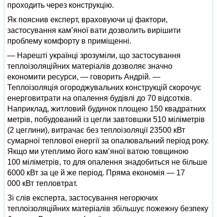
проходить через конструкцію.
Як пояснив експерт, враховуючи ці фактори,
застосування кам’яної вати дозволить вирішити
проблему комфорту в приміщенні.
— Нарешті українці зрозуміли, що застосування
теплоізоляційних матеріалів дозволяє значно
економити ресурси, — говорить Андрій. —
Теплоізоляція огороджувальних конструкцій скорочує
енерговитрати на опалення будівлі до 70 відсотків.
Наприклад, житловий будинок площею 150 квадратних
метрів, побудований із цегли завтовшки 510 міліметрів
(2 цеглини), витрачає без теплоізоляції 23500 кВт
сумарної теплової енергії за опалювальний період року.
Якщо ми утеплимо його кам’яної ватою товщиною
100 міліметрів, то для опалення знадобиться не більше
6000 кВт за це й же період. Пряма економія — 17
000 кВт тепловтрат.
Зі слів експерта, застосування негорючих
теплоізоляційних матеріалів збільшує пожежну безпеку