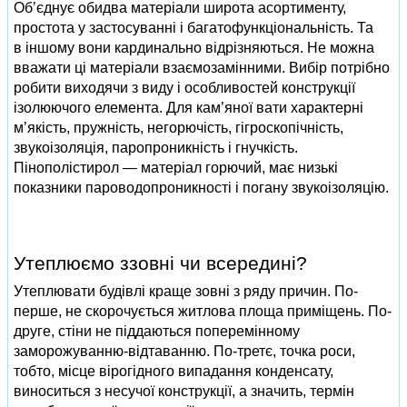
Об’єднує обидва матеріали широта асортименту,
простота у застосуванні і багатофункціональність. Та
в іншому вони кардинально відрізняються. Не можна
вважати ці матеріали взаємозамінними. Вибір потрібно
робити виходячи з виду і особливостей конструкції
ізолюючого елемента. Для кам’яної вати характерні
м’якість, пружність, негорючість, гігроскопічність,
звукоізоляція, паропроникність і гнучкість.
Пінополістирол — матеріал горючий, має низькі
показники пароводопроникності і погану звукоізоляцію.
Утеплюємо ззовні чи всередині?
Утеплювати будівлі краще зовні з ряду причин. По-
перше, не скорочується житлова площа приміщень. По-
друге, стіни не піддаються поперемінному
заморожуванню-відтаванню. По-третє, точка роси,
тобто, місце вірогідного випадання конденсату,
виноситься з несучої конструкції, а значить, термін