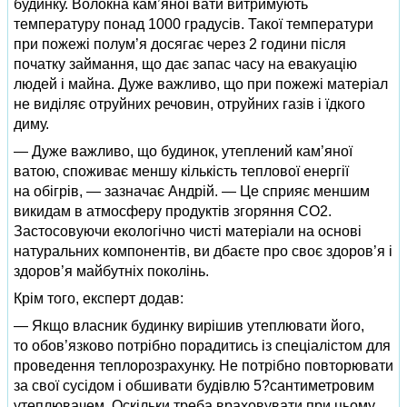
будинку. Волокна кам’яної вати витримують
температуру понад 1000 градусів. Такої температури
при пожежі полум’я досягає через 2 години після
початку займання, що дає запас часу на евакуацію
людей і майна. Дуже важливо, що при пожежі матеріал
не виділяє отруйних речовин, отруйних газів і їдкого
диму.
— Дуже важливо, що будинок, утеплений кам’яної
ватою, споживає меншу кількість теплової енергії
на обігрів, — зазначає Андрій. — Це сприяє меншим
викидам в атмосферу продуктів згоряння CO2.
Застосовуючи екологічно чисті матеріали на основі
натуральних компонентів, ви дбаєте про своє здоров’я і
здоров’я майбутніх поколінь.
Крім того, експерт додав:
— Якщо власник будинку вирішив утеплювати його,
то обов’язково потрібно порадитись із спеціалістом для
проведення теплорозрахунку. Не потрібно повторювати
за свої сусідом і обшивати будівлю 5?сантиметровим
утеплювачем. Оскільки треба враховувати при цьому