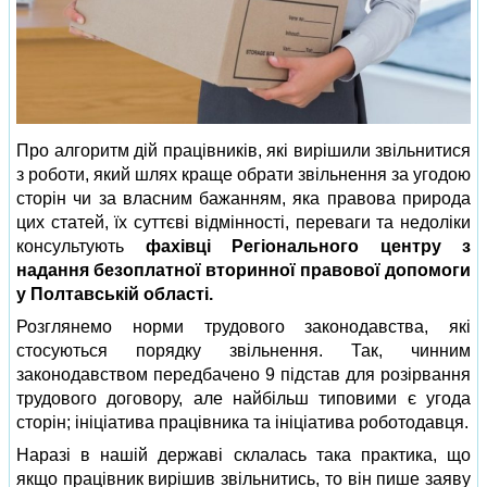
Про алгоритм дій працівників, які вирішили звільнитися
з роботи, який шлях краще обрати звільнення за угодою
сторін чи за власним бажанням, яка правова природа
цих статей, їх суттєві відмінності, переваги та недоліки
консультують
фахівці Регіонального центру з
надання безоплатної вторинної правової допомоги
у Полтавській області.
Розглянемо норми трудового законодавства, які
стосуються порядку звільнення. Так, чинним
законодавством передбачено 9 підстав для розірвання
трудового договору, але найбільш типовими є угода
сторін; ініціатива працівника та ініціатива роботодавця.
Наразі в нашій державі склалась така практика, що
якщо працівник вирішив звільнитись, то він пише заяву