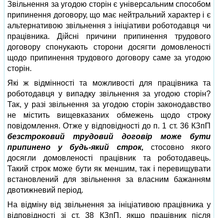
Звільнення за угодою сторін є універсальним способом
припинення договору, що має нейтральний характер і є
альтернативою звільнення з ініціативи роботодавця чи
працівника. Дійсні причини припинення трудового
договору спонукають сторони досягти домовленості
щодо припинення трудового договору саме за угодою
сторін.
Які ж відмінності та можливості для працівника та
роботодавця у випадку звільнення за угодою сторін?
Так, у разі звільнення за угодою сторін законодавство
не містить вищевказаних обмежень щодо строку
повідомлення. Отже у відповідності до п. 1 ст. 36 КЗпП
безстроковий трудовий договір може бути
припинено у будь-який строк,
стосовно якого
досягли домовленості працівник та роботодавець.
Такий строк може бути як меншим, так і перевищувати
встановлений для звільнення за власним бажанням
двотижневий період.
На відміну від звільнення за ініціативою працівника у
відповідності зі ст. 38 КЗпП, якщо працівник після