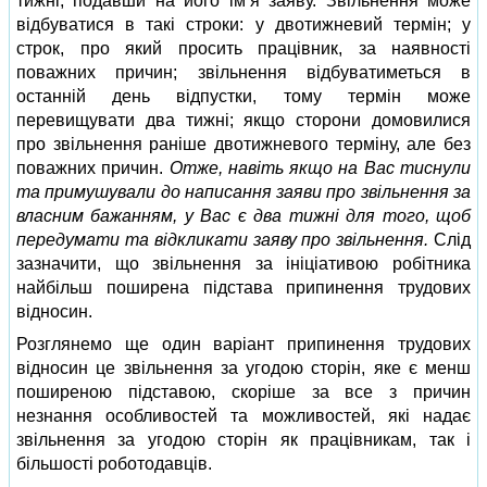
тижні, подавши на його ім’я заяву. Звільнення може
відбуватися в такі строки: у двотижневий термін; у
строк, про який просить працівник, за наявності
поважних причин; звільнення відбуватиметься в
останній день відпустки, тому термін може
перевищувати два тижні; якщо сторони домовилися
про звільнення раніше двотижневого терміну, але без
поважних причин.
Отже, навіть якщо на Вас тиснули
та примушували до написання заяви про звільнення за
власним бажанням, у Вас є два тижні для того, щоб
передумати та відкликати заяву про звільнення.
Слід
зазначити, що звільнення за ініціативою робітника
найбільш поширена підстава припинення трудових
відносин.
Розглянемо ще один варіант припинення трудових
відносин це звільнення за угодою сторін, яке є менш
поширеною підставою, скоріше за все з причин
незнання особливостей та можливостей, які надає
звільнення за угодою сторін як працівникам, так і
більшості роботодавців.