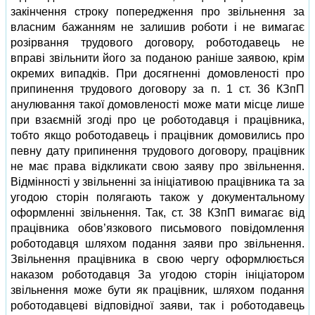
закінчення строку попередження про звільнення за
власним бажанням не залишив роботи і не вимагає
розірвання трудового договору, роботодавець не
вправі звільнити його за поданою раніше заявою, крім
окремих випадків. При досягненні домовленості про
припинення трудового договору за п. 1 ст. 36 КЗпП
анулювання такої домовленості може мати місце лише
при взаємній згоді про це роботодавця і працівника,
тобто якщо роботодавець і працівник домовились про
певну дату припинення трудового договору, працівник
не має права відкликати свою заяву про звільнення.
Відмінності у звільненні за ініціативою працівника та за
угодою сторін полягають також у документальному
оформленні звільнення. Так, ст. 38 КЗпП вимагає від
працівника обов’язкового письмового повідомлення
роботодавця шляхом подання заяви про звільнення.
Звільнення працівника в свою чергу оформлюється
наказом роботодавця За угодою сторін ініціатором
звільнення може бути як працівник, шляхом подання
роботодавцеві відповідної заяви, так і роботодавець