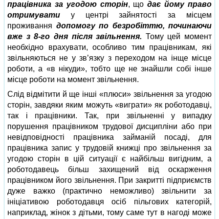
працівника за угодою сторін
, що
дає йому право
отримувати
у центрі зайнятості за місцем
проживання
допомогу по безробіттю, починаючи
вже з 8-го дня після звільнення.
Тому цей момент
необхідно врахувати, особливо тим працівникам, які
звільняються не у зв’язку з переходом на інще місце
роботи, а «в нікуди», тобто ще не знайшли собі інше
місце роботи на момент звільнення.
Слід відмітити й ще інші «плюси» звільнення за угодою
сторін, завдяки яким можуть «виграти» як роботодавці,
так і працівники. Так, при звільненні у випадку
порушення працівником трудової дисципліни або при
невідповідності працівника займаній посаді, для
працівника запис у трудовій книжці про звільнення за
угодою сторін в цій ситуації є найбільш вигідним, а
роботодавець більш захищений від оскарження
працівником його звільнення. При закритті підприємств
дуже важко (практично неможливо) звільнити за
ініціативою роботодавця осіб пільгових категорій,
наприклад, жінок з дітьми, тому саме тут в нагоді може