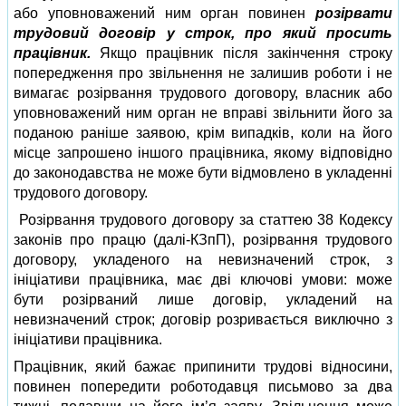
або уповноважений ним орган повинен
розірвати
трудовий договір у строк, про який просить
працівник.
Якщо працівник після закінчення строку
попередження про звільнення не залишив роботи і не
вимагає розірвання трудового договору, власник або
уповноважений ним орган не вправі звільнити його за
поданою раніше заявою, крім випадків, коли на його
місце запрошено іншого працівника, якому відповідно
до законодавства не може бути відмовлено в укладенні
трудового договору.
Розірвання трудового договору за статтею 38 Кодексу
законів про працю (далі-КЗпП), розірвання трудового
договору, укладеного на невизначений строк, з
ініціативи працівника, має дві ключові умови: може
бути розірваний лише договір, укладений на
невизначений строк; договір розривається виключно з
ініціативи працівника.
Працівник, який бажає припинити трудові відносини,
повинен попередити роботодавця письмово за два