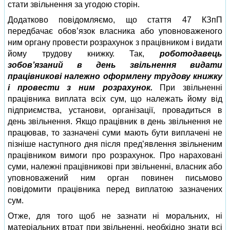
стати звільнення за угодою сторін.
Додатково повідомляємо, що стаття 47 КЗпП
передбачає обов’язок власника або уповноваженого
ним органу провести розрахунок з працівником і видати
йому трудову книжку. Так,
роботодавець
зобов’язаний в день звільнення видати
працівникові належно оформлену трудову книжку
і провести з ним розрахунок.
При звільненні
працівника виплата всіх сум, що належать йому від
підприємства, установи, організації, провадиться в
день звільнення. Якщо працівник в день звільнення не
працював, то зазначені суми мають бути виплачені не
пізніше наступного дня після пред’явлення звільненим
працівником вимоги про розрахунок. Про нараховані
суми, належні працівникові при звільненні, власник або
уповноважений ним орган повинен письмово
повідомити працівника перед виплатою зазначених
сум.
Отже, для того щоб не зазнати ні моральних, ні
матеріальних втрат при звільненні, необхідно знати всі