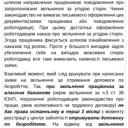
шляхом направлення працівникові повідомлення про
запропоноване звільнення за угодою сторін. Чинне
законодавство не вимагає письмового оформлення цих
документів(заяви працівника або повідомлення
роботодавця). При цьому достатньо оформлення
роботодавцем наказу про звільнення за угодою сторін.
Згода працівника фіксується шляхом ознайомлення з
наказом під розпис. Проте у більшості випадків задля
убезпечення себе на випадок можливих спорів
роботодавці все таки вимагають наявності письмової
заяви.
Важливий момент, який слід врахувати при написанні
заяви на звільнення це отримання допомоги по
безробіттю. Так,
при звільненні працівника за
власним бажанням
(окрім звільнення за ч.3 ст. 38
КЗпП, порушення роботодавцем законодавства про
працю, умов колективного чи трудового договору)
не
дає права останньому в перші 3 місяці
з моменту
реєстрації у центрі зайнятості
отримувати допомогу
по безробіттю.
На відміну від
звільнення