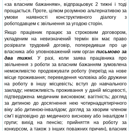
«за власним бажанням», відпрацьовує 2 тижні і тоді
прощається. Проте, цілком розумною альтернативою за
умови наявності конструктивного діалогу з
роботодавцем є звільнення за угодою сторін.
Якщо працівник працює за строковим договором,
укладеним на невизначений термін він має право
розірвати трудовий договір, попередивши про це
власника або уповноважений ним орган
письмово за
два тижні
. У разі, коли заява працівника про
звільнення з роботи за власним бажанням зумовлена
неможливістю продовжувати роботу (переїзд на нове
місце проживання; переведення чоловіка або дружини
на роботу в іншу місцевість; вступ до навчального
закладу; неможливість проживання у даній місцевості,
підтверджена медичним висновком; вагітність; догляд
за дитиною до досягнення нею чотирнадцятирічного
віку або дитиною-інвалідом; догляд за хворим членом
сім’ї відповідно до медичного висновку або інвалідом I
групи; вихід на пенсію; прийняття на роботу за
конкурсом, а також з інших поважних причин), власник