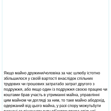
Якщо майно дружини/чоловіка за час шлюбу істотно
збільшилося у своїй вартості внаслідок спільних
трудових чи грошових затратабо затрат другого з
подружжя, або якщо один із подружжя своєю працею чи
коштами брав участь в утриманні майна, управлінні
цим майном чи догляді за ним, то таке майно абодохід,
одержаний від цього майна, у разі спору можутьбути