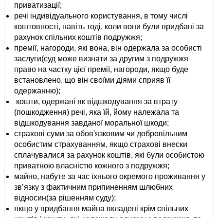
приватизації;
речі індивідуального користування, в тому числі
коштовності, навіть тоді, коли вони були придбані за
рахунок спільних коштів подружжя;
премії, нагороди, які вона, він одержала за особисті
заслуги(суд може визнати за другим з подружжя
право на частку цієї премії, нагороди, якщо буде
встановлено, що він своїми діями сприяв її
одержанню);
кошти, одержані як відшкодування за втрату
(пошкодження) речі, яка їй, йому належала та
відшкодування завданої моральної шкоди;
страхові суми за обов'язковим чи добровільним
особистим страхуванням, якщо страхові внески
сплачувалися за рахунок коштів, які були особистою
приватною власністю кожного з подружжя;
майно, набуте за час їхнього окремого проживання у
зв’язку з фактичним припиненням шлюбних
відносин(за рішенням суду);
якщо у придбання майна вкладені крім спільних