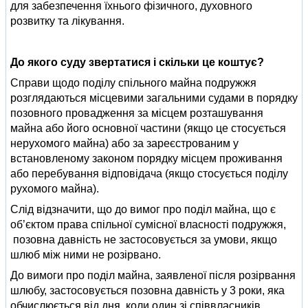
для забезпечення їхнього фізичного, духовного
розвитку та лікування.
До якого суду звертатися і скільки це коштує?
Справи щодо поділу спільного майна подружжя
розглядаються місцевими загальними судами в порядку
позовного провадження за місцем розташування
майна або його основної частини (якщо це стосується
нерухомого майна) або за зареєстрованим у
встановленому законом порядку місцем проживання
або перебування відповідача (якщо стосується поділу
рухомого майна).
Слід відзначити, що до вимог про поділ майна, що є
об’єктом права спільної сумісної власності подружжя,
позовна давність не застосовується за умови, якщо
шлюб між ними не розірвано.
До вимоги про поділ майна, заявленої після розірвання
шлюбу, застосовується позовна давність у 3 роки, яка
обчислюється від дня, коли один зі співвласників