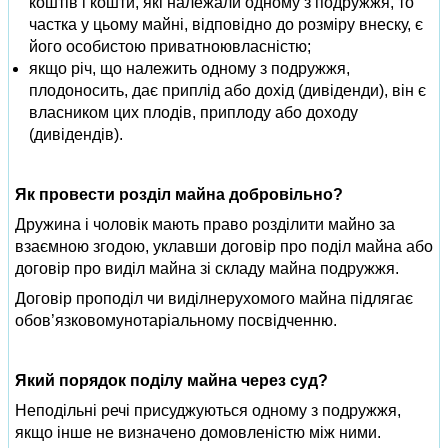
коштів і кошти, які належали одному з подружжя, то
частка у цьому майні, відповідно до розміру внеску, є
його особистою приватноювласністю;
якщо річ, що належить одному з подружжя,
плодоносить, дає приплід або дохід (дивіденди), він є
власником цих плодів, приплоду або доходу
(дивідендів).
Як провести розділ майна добровільно?
Дружина і чоловік мають право розділити майно за
взаємною згодою, уклавши договір про поділ майна або
договір про виділ майна зі складу майна подружжя.
Договір проподіл чи виділнерухомого майна підлягає
обов’язковомунотаріальному посвідченню.
Який порядок поділу майна через суд?
Неподільні речі присуджуються одному з подружжя,
якщо інше не визначено домовленістю між ними.