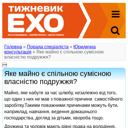
Головна
»
Порада спеціаліста
»
Юридична
консультація
» Яке майно є спільною сумісною
власністю подружжя?

Яке майно є спільною сумісною
власністю подружжя?
Майно, яке набуте за час шлюбу, незалежно від того,
що один з них не мав з поважної причини самостійного
заробітку.Такими поважними причинами можуть бути,
наприклад, навчання, ведення домашнього
господарства, догляд за дітьми, хвороба тощо.
Дружина та чоловік мають рівні права на володіння,