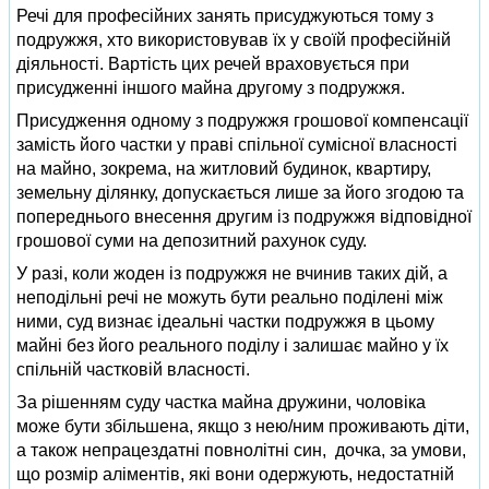
Речі для професійних занять присуджуються тому з
подружжя, хто використовував їх у своїй професійній
діяльності. Вартість цих речей враховується при
присудженні іншого майна другому з подружжя.
Присудження одному з подружжя грошової компенсації
замість його частки у праві спільної сумісної власності
на майно, зокрема, на житловий будинок, квартиру,
земельну ділянку, допускається лише за його згодою та
попереднього внесення другим із подружжя відповідної
грошової суми на депозитний рахунок суду.
У разі, коли жоден із подружжя не вчинив таких дій, а
неподільні речі не можуть бути реально поділені між
ними, суд визнає ідеальні частки подружжя в цьому
майні без його реального поділу і залишає майно у їх
спільній частковій власності.
За рішенням суду частка майна дружини, чоловіка
може бути збільшена, якщо з нею/ним проживають діти,
а також непрацездатні повнолітні син, дочка, за умови,
що розмір аліментів, які вони одержують, недостатній