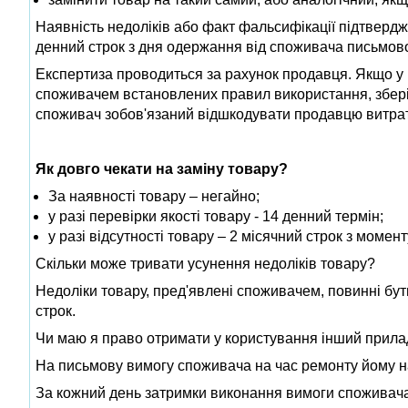
Наявність недоліків або факт фальсифікації підтверд
денний строк з дня одержання від споживача письмової
Експертиза проводиться за рахунок продавця. Якщо у
споживачем встановлених правил використання, збері
споживач зобов'язаний відшкодувати продавцю витрат
Як довго чекати на заміну товару?
За наявності товару – негайно;
у разі перевірки якості товару - 14 денний термін;
у разі відсутності товару – 2 місячний строк з момен
Скільки може тривати усунення недоліків товару?
Недоліки товару, пред'явлені споживачем, повинні бути
строк.
Чи маю я право отримати у користування інший прила
На письмову вимогу споживача на час ремонту йому над
За кожний день затримки виконання вимоги споживача с