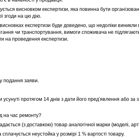
жується висновком експертизи, яка повинна бути організова
 згоди на цю дію.
 висновках експертизи буде доведено, що недоліки виникли
гання чи транспортування, вимоги споживача не підлягают
и на проведення експертизи.
ту подання заяви.
 усунуті протягом 14 днів з дати його пред'явлення або за 
д на час ремонту?
ається (з доставкою) товар аналогічної марки (моделі, арти
плачується неустойка у розмірі 1 % вартості товару.