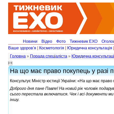
Новини
Відео
Фото
Тижневик ЕХО
Оголо
Ваше здоров'я
|
Косметологія
|
Юридична консультація
Головна
»
Порада спеціаліста
»
Юридична консультац

На що має право покупець у разі 
Консультує Міністр юстиції України: «На що має право
Доброго дня пане Павле! На новий рік чоловік подарув
сього перестала включатися. Чек і всі документи ми
іншу.