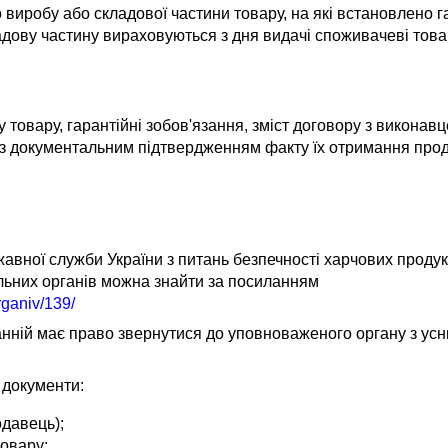
виробу або складової частини товару, на які встановлено га
адову частину вираховуються з дня видачі споживачеві това
овару, гарантійні зобов'язання, зміст договору з виконавце
) з документальним підтвердженням факту їх отримання про
?
жавної служби України з питань безпечності харчових продукт
альних органів можна знайти за посиланням
ganiv/139/
ній має право звернутися до уповноваженого органу з усн
 документи:
одавець);
товару;