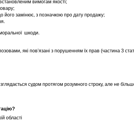
 встановленим вимогам якості;
товару;
що його замінює, з позначкою про дату продажу;
ня.
моральної шкоди.
озовами, які пов'язані з порушенням їх прав (частина 3 стат
глядається судом протягом розумного строку, але не більше
тацію?
ій області