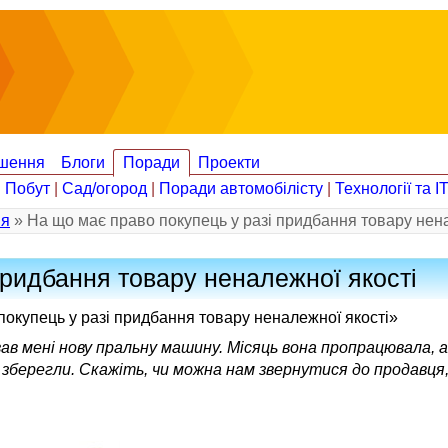
шення
Блоги
Поради
Проекти
|
Побут
|
Сад/огород
|
Поради автомобілісту
|
Технології та І
ія
» На що має право покупець у разі придбання товару нена
придбання товару неналежної якості
 покупець у разі придбання товару неналежної якості»
ав мені нову пральну машину. Місяць вона пропрацювала, а 
 зберегли. Скажіть, чи можна нам звернутися до продавця