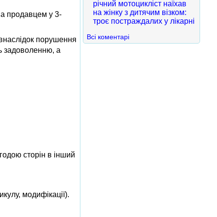
річний мотоцикліст наїхав
на жінку з дитячим візком:
на продавцем у 3-
троє постраждалих у лікарні
Всі коментарі
 внаслідок порушення
ь задоволенню, а
згодою сторін в інший
кулу, модифікації).