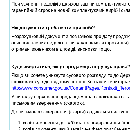
При усуненні недоліків шляхом заміни комплектуючого 
гарантійний строк на новий комплектуючий виріб і скл
Які документи треба мати при собі?
Розрахунковий документ з позначкою про дату продажу т
опис виявлених недоліків, висунуті вимоги (прохання
отримані заявником відповіді, висновки тощо.
Куди звертатися, якщо продавець порушує права
Якщо ви хочете уникнути судового розгляду, то до Дер
споживачів у відповідному регіоні. Контакти територі
http://www.consumer.gov.ua/ContentPages/Kontakti_Teror
У випадку порушення продавцем прав споживача остан
письмовим зверненням (скаргою).
До письмового звернення (скарги) додаються наступні
копія звернення до суб'єкта господарювання (пр
копія документу, який засвідчує факт придбання 