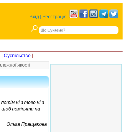
Вхід
|
Реєстрація
Т
|
Суспільство
|
лежної якості
потім ні з того ні з
, щоб поміняти на
Ольга Пращакова