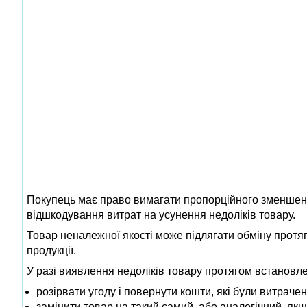
Покупець має право вимагати пропорційного зменшення
відшкодування витрат на усунення недоліків товару.
Товар неналежної якості може підлягати обміну протяг
продукції.
У разі виявлення недоліків товару протягом встановле
розірвати угоду і повернути кошти, які були витрачені
замінити товар на такий самий, або аналогічний, якщ