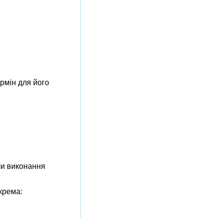
рмін для його
чи виконання
крема: