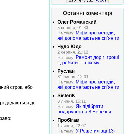
Останні коментарі
Олег Романский
5 серпня, 01:33
Міфи про методи,
На тему:
які допомагають не сп’яніти
Чудо Юдо
2 серпня, 21:12
Ремонт доріг: гроші
На тему:
є, робити — нікому
Руслан
31 липня, 12:31
Міфи про методи,
На тему:
ний строк, або
які допомагають не сп’яніти
SisteriK
8 липня, 15:11
трі додаються до
Як підібрати
На тему:
подарунок на 8 Березня
раво:
Пробігав
1 липня, 22:07
У Решетилівці 13-
На тему: