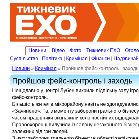
Новини
Відео
Фото
Тижневик ЕХО
Огол
Суспільство
|
Політика
|
Кримінал
|
Фінанси
|
Надзвичай
Новини
»
Кримінал
» Пройшов фейс-контроль і заходь
Пройшов фейс-контроль і заходь
Нещодавно у центрі Лубен викрили підпільну залу ігро
фейс-контроль.
Більшість жителів мікрорайону навіть не здогадувалис
«Зачинено». Та, з моменту заборони грального бізнесу 
часом працівники визначили коло постійних відвідувач
Правоохоронці вилучили із салону незаконного бізнесу 
залежних від гри людей.
З часу заборони грального бізнесу в області зафіксов