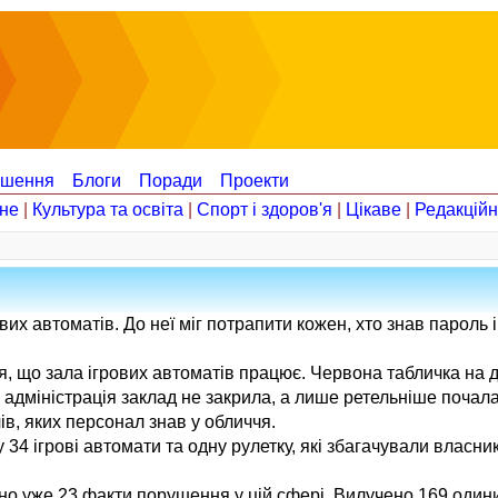
ошення
Блоги
Поради
Проекти
не
|
Культура та освіта
|
Спорт і здоров'я
|
Цікаве
|
Редакцій
вих автоматів. До неї міг потрапити кожен, хто знав пароль 
я, що зала ігрових автоматів працює. Червона табличка на 
адміністрація заклад не закрила, а лише ретельніше почала 
ів, яких персонал знав у обличчя.
34 ігрові автомати та одну рулетку, які збагачували власник
ано уже 23 факти порушення у цій сфері. Вилучено 169 один