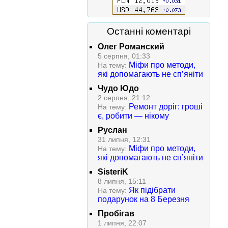
Останні коментарі
Олег Романский
5 серпня, 01:33
Міфи про методи,
На тему:
які допомагають не сп’яніти
Чудо Юдо
2 серпня, 21:12
Ремонт доріг: гроші
На тему:
є, робити — нікому
Руслан
31 липня, 12:31
Міфи про методи,
На тему:
які допомагають не сп’яніти
SisteriK
8 липня, 15:11
Як підібрати
На тему:
подарунок на 8 Березня
Пробігав
1 липня, 22:07