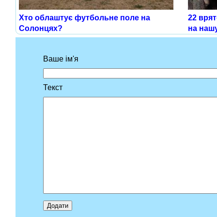
Хто облаштує футбольне поле на
22 врят
Солонцях?
на нашу
Ваше ім'я
Текст