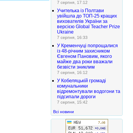
7 серпня, 17:12
Учителька із Полтави
увійшла до ТОП-25 кращих
вихователів України за
версією Global Teacher Prize
Ukraine
7 серпня, 16:33
У Кременчуці попрощалися
із 48-річним захисником
Євгеном Пановим, якого
майже два роки вважали
безвісти зниклим
7 серпня, 16:12
У Кобеляцькій громаді
комунальники
відремонтували водогони та
підсипали дороги
7 серпня, 15:42
Всі новини