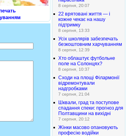
8 серпня, 20:07
зпечать
22 врятовані життя — і
чуванням
кожне чекає на нашу
підтримку
8 серпня, 13:33
Усіх школярів забезпечать
безкоштовним харчуванням
8 серпня, 12:39
Хто облаштує футбольне
поле на Солонцях?
8 серпня, 10:37
Сходи на площі Філармонії
відремонтували
надгробками
7 серпня, 21:04
Шквали, град та поступове
спадання спеки: прогноз для
Полтавщини на вихідні
7 серпня, 20:12
Жінки масово опановують
професію водійки