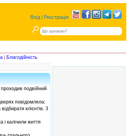
Вхід
|
Реєстрація
на
|
Благодійність
і проходив подвійний
дверях повідомляла:
відбирати клієнтів. З
а і калічили життя
иць грального