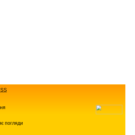
SS
ння
яє погляди