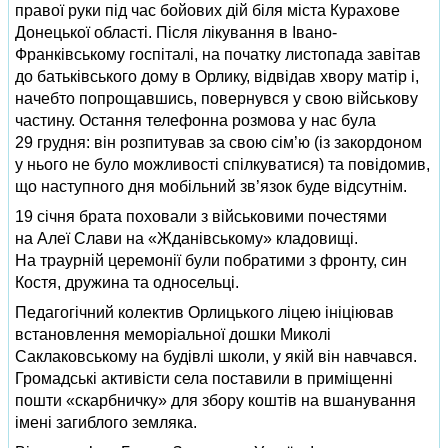
правої руки під час бойових дій біля міста Курахове
Донецької області. Після лікування в Івано-
Франківському госпіталі, на початку листопада завітав
до батьківського дому в Орлику, відвідав хвору матір і,
начебто попрощавшись, повернувся у свою військову
частину. Остання телефонна розмова у нас була
29 грудня: він розпитував за свою сім’ю (із закордоном
у нього не було можливості спілкуватися) та повідомив,
що наступного дня мобільний зв’язок буде відсутнім.
19 січня брата поховали з військовими почестями
на Алеї Слави на «Жданівському» кладовищі.
На траурній церемонії були побратими з фронту, син
Костя, дружина та односельці.
Педагогічний колектив Орлицького ліцею ініціював
встановлення меморіальної дошки Миколі
Саклаковському на будівлі школи, у якій він навчався.
Громадські активісти села поставили в приміщенні
пошти «скарбничку» для збору коштів на вшанування
імені загиблого земляка.