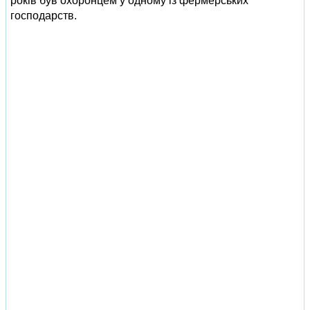
років був охоронцем у одному із фермерських
господарств.