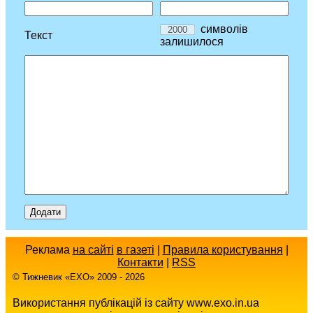
символів
Текст
залишилося
Реклама
на сайті
в газеті
|
Правила користування
|
Контакти
|
RSS
© Тижневик «EХO» 2009 - 2026
Використання публікацій із сайту www.exo.in.ua