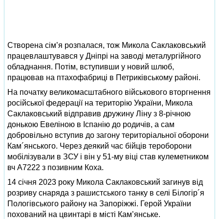
Створена сім’я розпалася, тож Микола Саклаковський
працевлаштувався у Дніпрі на заводі металургійного
обладнання. Потім, вступивши у новий шлюб,
працював на птахофабриці в Петриківському районі.
На початку великомасштабного військового вторгнення
російської федерації на територію України, Микола
Саклаковський відправив дружину Ліну з 8‑річною
донькою Евеліною в Іспанію до родичів, а сам
добровільно вступив до загону територіальної оборони
Кам´янського. Через деякий час бійців тероборони
мобілізували в ЗСУ і він у 51‑му віці став кулеметником
вч А7222 з позивним Коха.
14 січня 2023 року Микола Саклаковський загинув від
розриву снаряда з рашистського танку в селі Білогір´я
Пологівського району на Запоріжжі. Герой України
похований на цвинтарі в місті Кам’янське.