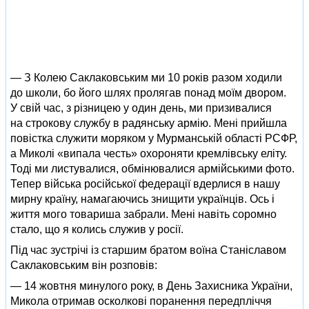
— З Колею Саклаковським ми 10 років разом ходили
до школи, бо його шлях пролягав понад моїм двором.
У свій час, з різницею у один день, ми призивалися
на строкову службу в радянську армію. Мені прийшла
повістка служити моряком у Мурманській області РСФР,
а Миколі «випала честь» охороняти кремлівську еліту.
Тоді ми листувалися, обмінювалися армійськими фото.
Тепер війська російської федерації вдерлися в нашу
мирну країну, намагаючись знищити українців. Ось і
життя мого товариша забрали. Мені навіть соромно
стало, що я колись служив у росії.
Під час зустрічі із старшим братом воїна Станіславом
Саклаковським він розповів:
— 14 жовтня минулого року, в День Захисника України,
Микола отримав осколкові поранення передпліччя