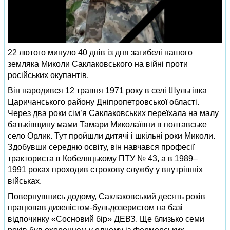
22 лютого минуло 40 днів із дня загибелі нашого
земляка Миколи Саклаковського на війні проти
російських окупантів.
Він народився 12 травня 1971 року в селі Шульгівка
Царичанського району Дніпропетровської області.
Через два роки сім’я Саклаковських переїхала на малу
батьківщину мами Тамари Миколаївни в полтавське
село Орлик. Тут пройшли дитячі і шкільні роки Миколи.
Здобувши середню освіту, він навчався професії
тракториста в Кобеляцькому ПТУ № 43, а в 1989–
1991 роках проходив строкову службу у внутрішніх
військах.
Повернувшись додому, Саклаковський десять років
працював дизелістом-бульдозеристом на базі
відпочинку «Сосновий бір» ДЕВЗ. Ще близько семи