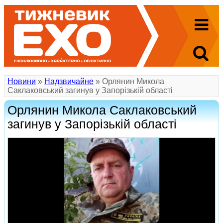
Новини
»
Надзвичайне
» Орлянин Микола
Саклаковський загинув у Запорізькій області
Орлянин Микола Саклаковський
загинув у Запорізькій області