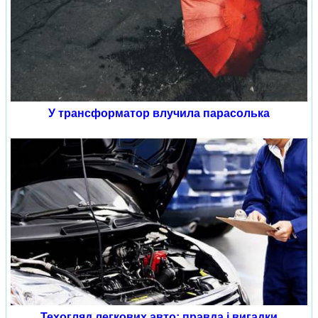
У трансформатор влучила парасолька
Техогляд легкових авто: правда і вигадки