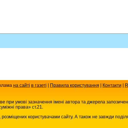
клама
на сайті
в газеті
|
Правила користування
|
Контакти
|
R
иве при умові зазначення імені автора та джерела запозиче
уміжні права» ст.21.
в, розміщених користувачами сайту. А також не завжди поділ