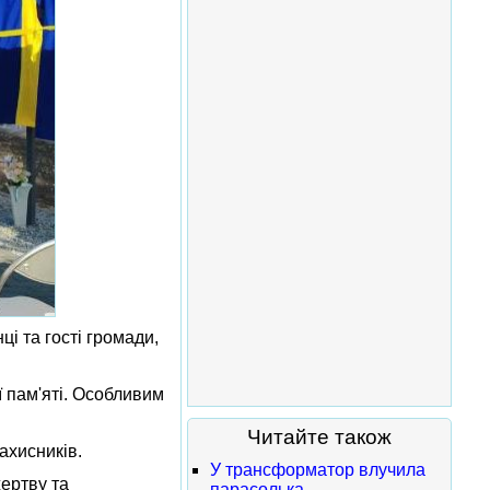
і та гості громади,
 пам'яті. Особливим
Читайте також
ахисників.
У трансформатор влучила
жертву та
парасолька