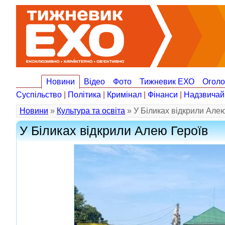
Новини
Відео
Фото
Тижневик ЕХО
Огол
Суспільство
|
Політика
|
Кримінал
|
Фінанси
|
Надзвичай
Новини
»
Культура та освіта
» У Біликах відкрили Алею
У Біликах відкрили Алею Героїв