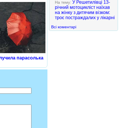
У Решетилівці 13-
На тему:
річний мотоцикліст наїхав
на жінку з дитячим візком:
троє постраждалих у лікарні
Всі коментарі
лучила парасолька