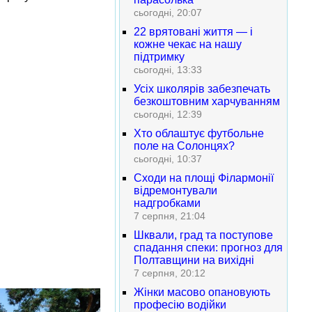
сьогодні, 20:07
22 врятовані життя — і
кожне чекає на нашу
підтримку
сьогодні, 13:33
Усіх школярів забезпечать
безкоштовним харчуванням
сьогодні, 12:39
Хто облаштує футбольне
поле на Солонцях?
сьогодні, 10:37
Сходи на площі Філармонії
відремонтували
надгробками
7 серпня, 21:04
Шквали, град та поступове
спадання спеки: прогноз для
Полтавщини на вихідні
7 серпня, 20:12
Жінки масово опановують
професію водійки