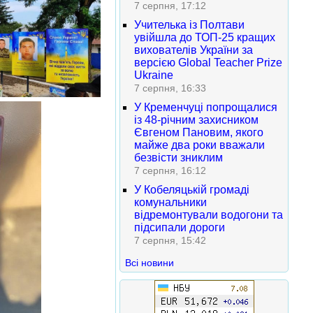
7 серпня, 17:12
Учителька із Полтави
увійшла до ТОП-25 кращих
вихователів України за
версією Global Teacher Prize
Ukraine
7 серпня, 16:33
У Кременчуці попрощалися
із 48-річним захисником
Євгеном Пановим, якого
майже два роки вважали
безвісти зниклим
7 серпня, 16:12
У Кобеляцькій громаді
комунальники
відремонтували водогони та
підсипали дороги
7 серпня, 15:42
Всі новини