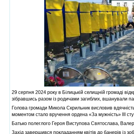
29 серпня 2024 року в Білицькій селищній громаді відк
зібравшись разом із родичами загиблих, вшанували пам'
Голова громади Микола Скрильник висловив вдячність
моментом стало вручення ордена «За мужність» ІІІ ст
Батько полеглого Героя Виступова Святослава, Валерій 
Захід завершився покладанням квітів до банерів із зо