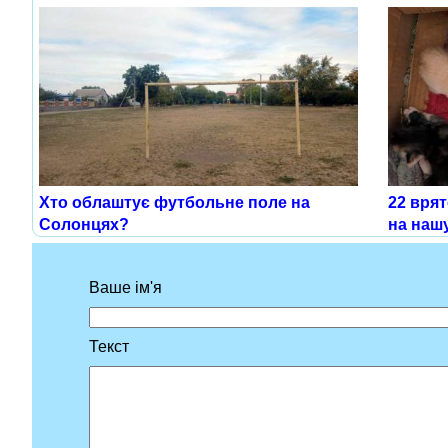
Хто облаштує футбольне поле на
22 врят
Солонцях?
на нашу
Ваше ім'я
Текст