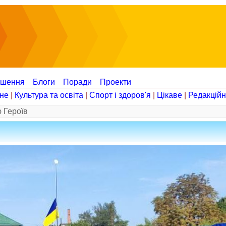
ошення
Блоги
Поради
Проекти
не
|
Культура та освіта
|
Спорт і здоров'я
|
Цікаве
|
Редакцій
 Героїв