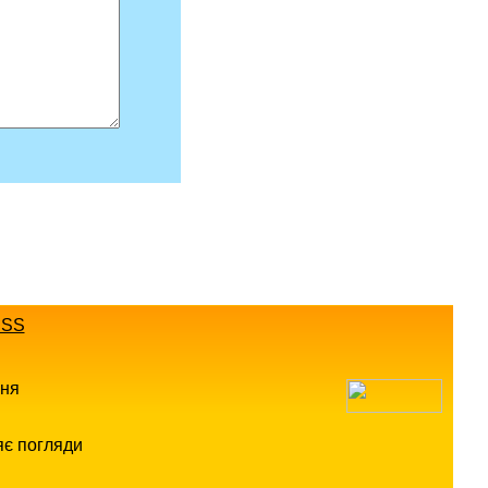
SS
ння
яє погляди