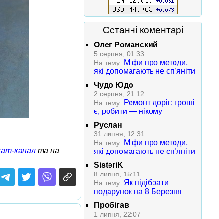
Останні коментарі
Олег Романский
5 серпня, 01:33
Міфи про методи,
На тему:
які допомагають не сп’яніти
Чудо Юдо
2 серпня, 21:12
Ремонт доріг: гроші
На тему:
є, робити — нікому
Руслан
31 липня, 12:31
Міфи про методи,
На тему:
ram-канал
та на
які допомагають не сп’яніти
SisteriK
8 липня, 15:11
Як підібрати
На тему:
подарунок на 8 Березня
Пробігав
1 липня, 22:07