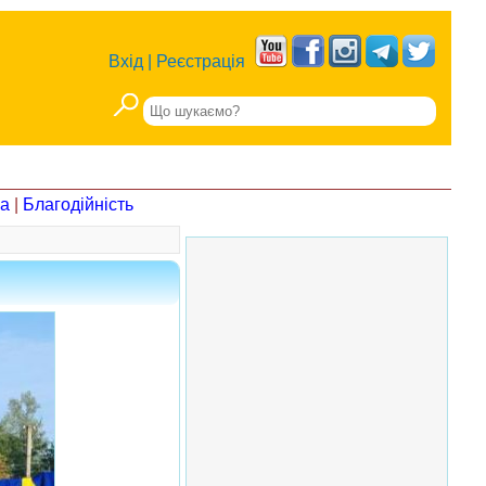
Вхід
|
Реєстрація
на
|
Благодійність