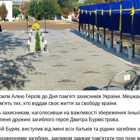
рили Алею Героїв до Дня пам'яті захисників України. Мешканц
ять тих, хто віддав своє життя за свободу країни.
 захисникам, наголосивши на важливості збереження їхньої
упеня дружині загиблого героя Дмитра Бурмістрова.
Буряк, виступив від імені всіх батьків та рідних загиблих з
браженнями загиблих, закликом завжди пам'ятати про їхню 