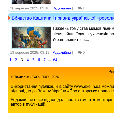
26 вересня 2025, 09:18 |
Редакційна
|
1
Вбивство Каштана і привид української «револ
Тиждень тому став мимовільним 
після війни. Один із учасників 
Україні зміниться....
19 вересня 2025, 09:13 |
Редакційна
|
0
1
2
3
4
5
6
7
...
64
Ре
© Тижневик «EХO» 2009 - 2026
Використання публікацій із сайту www.exo.in.ua можл
відповідно до Закону України «Про авторське право і с
Редакція не несе відповідальності за зміст коментарі
авторів публікацій.