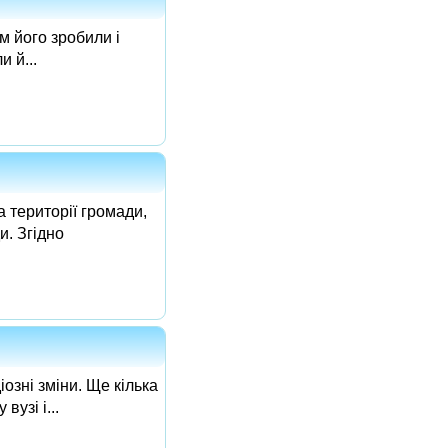
м його зробили і
 й...
 території громади,
и. Згідно
озні зміни. Ще кілька
узі і...