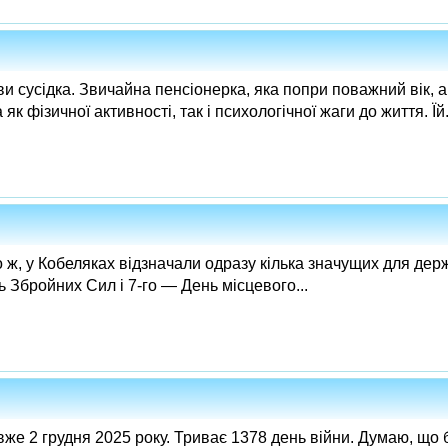
и сусідка. Звичайна пенсіонерка, яка попри поважний вік, а
к фізичної активності, так і психологічної жаги до життя. Їй.
но ж, у Кобеляках відзначали одразу кілька значущих для держ
 Збройних Сил і 7‑го — День місцевого...
вже 2 грудня 2025 року. Триває 1378 день війни. Думаю, що б