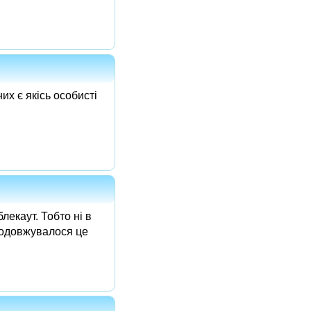
их є якісь особисті
екаут. Тобто ні в
Продовжувалося це