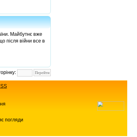
аїни. Майбутнє вже
що після війни все в
торінку:
SS
ння
яє погляди