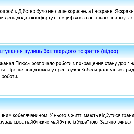
пробіг. Дійство було не лише корисне, а і яскраве. Яскрави
й день додав комфорту і специфічного осіннього шарму, коли
штування вулиць без твердого покриття (відео)
анал Плюс» розпочало роботи з покращення стану доріг на
ття. Про це повідомили у пресслужбі Кобеляцької міської рад
роботи...
ним кобелячанином. У нього в житті мають відбутися гранді
зував своє найближче майбутнє із Україною. Заочно вчився у в