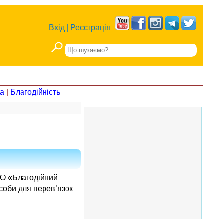
Вхід
|
Реєстрація
на
|
Благодійність
 БО «Благодійний
соби для перев’язок