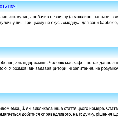
ють печі
ляцьких вулиць, побачив незвичну (а можливо, навпаки, зви
вуличну піч. При цьому не якусь «модну», для зони барбекю,.
обеляцьких підприємців. Чоловік має кафе і не так давно зіт
ю. У розмові він задавав риторичні запитання, не розуміюч
вом емоцій, які викликала інша стаття цього номера. Стаття 
намагається добитися справедливого, на їх думку, рішення що