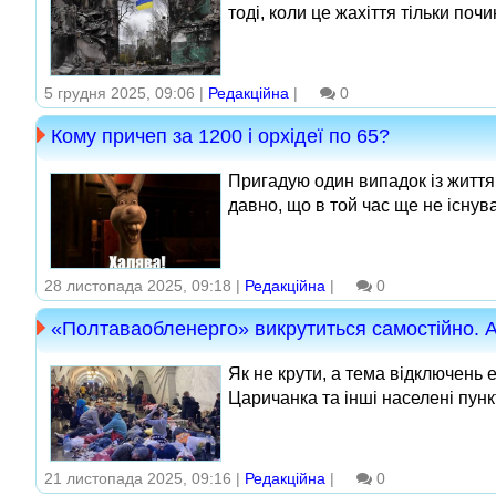
тоді, коли це жахіття тільки почи
5 грудня 2025, 09:06 |
Редакційна
|
0
Кому причеп за 1200 і орхідеї по 65?
Пригадую один випадок із життя.
давно, що в той час ще не існува
28 листопада 2025, 09:18 |
Редакційна
|
0
«Полтаваобленерго» викрутиться самостійно.
Як не крути, а тема відключень 
Царичанка та інші населені пунк
21 листопада 2025, 09:16 |
Редакційна
|
0