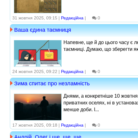
31 жовтня 2025, 09:15 |
Редакційна
|
0
Ваша єдина таємниця
Напевне, ще й до цього часу є л
таємниці. Думаю, що зберегти я
24 жовтня 2025, 09:22 |
Редакційна
|
0
Зима спитає про незламність
Днями, а конкретніше 10 жовтня
приватних оселях, ні в установа
менше доби. І...
17 жовтня 2025, 09:18 |
Редакційна
|
0
Андрій, Олег і ще, ще, ще