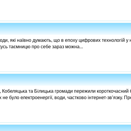
юди, які наївно думають, що в епоху цифрових технологій у н
кусь таємницю про себе зараз можна...
, Кобеляцька та Білицька громади пережили короткочасний бл
х не було електроенергії, води, частково інтернет-зв’язку. 