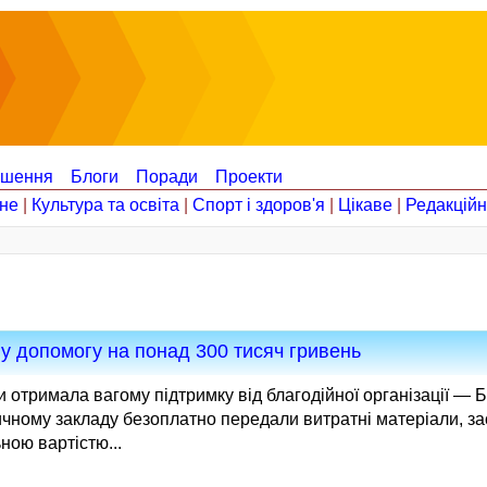
ошення
Блоги
Поради
Проекти
не
|
Культура та освіта
|
Спорт і здоров'я
|
Цікаве
|
Редакцій
ну допомогу на понад 300 тисяч гривень
и отримала вагому підтримку від благодійної організації —
чному закладу безоплатно передали витратні матеріали, за
ною вартістю...