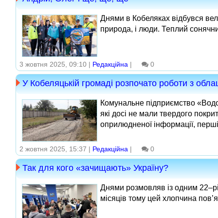
Днями в Кобеляках відбувся вело
природа, і люди. Теплий сонячни
3 жовтня 2025, 09:10 |
Редакційна
|
0
У Кобеляцькій громаді розпочато роботи з обла
Комунальне підприємство «Водок
які досі не мали твердого покри
оприлюдненої інформації, перші 
2 жовтня 2025, 15:37 |
Редакційна
|
0
Так для кого «зачищають» Україну?
Днями розмовляв із одним 22–річ
місяців тому цей хлопчина пов’я