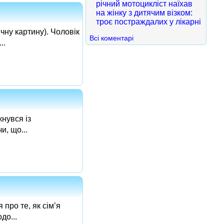
річний мотоцикліст наїхав
на жінку з дитячим візком:
троє постраждалих у лікарні
чну картину). Чоловік
Всі коментарі
..
кнувся із
и, що...
про те, як сім’я
до...