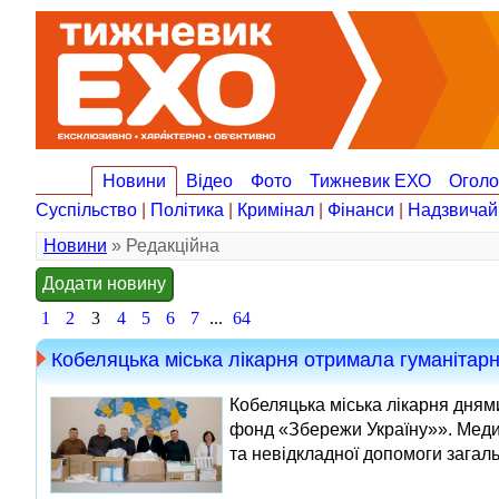
Новини
Відео
Фото
Тижневик ЕХО
Огол
Суспільство
|
Політика
|
Кримінал
|
Фінанси
|
Надзвичай
Новини
» Редакційна
Додати новину
1
2
3
4
5
6
7
...
64
Кобеляцька міська лікарня отримала гуманітар
Кобеляцька міська лікарня дням
фонд «Збережи Україну»». Меди
та невідкладної допомоги загаль