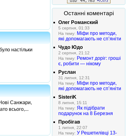
Останні коментарі
Олег Романский
5 серпня, 01:33
Міфи про методи,
На тему:
які допомагають не сп’яніти
Чудо Юдо
 було настільки
2 серпня, 21:12
Ремонт доріг: гроші
На тему:
є, робити — нікому
Руслан
31 липня, 12:31
Міфи про методи,
На тему:
які допомагають не сп’яніти
SisteriK
 Нові Санжари,
8 липня, 15:11
Як підібрати
На тему:
то всього,...
подарунок на 8 Березня
Пробігав
1 липня, 22:07
У Решетилівці 13-
На тему: