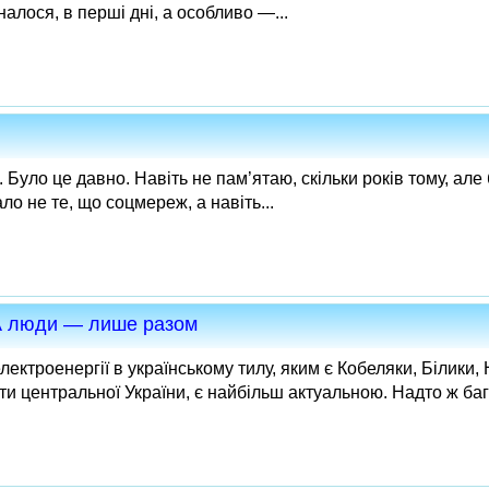
налося, в перші дні, а особливо —...
 Було це давно. Навіть не пам’ятаю, скільки років тому, але
ло не те, що соцмереж, а навіть...
 А люди — лише разом
електроенергії в українському тилу, яким є Кобеляки, Білики,
ти центральної України, є найбільш актуальною. Надто ж бага