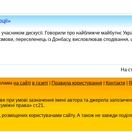
юції»
учасником дискусії. Говорили про найближче майбутнє Укр
розмови, переселенець із Донбасу, висловлював сподівання, 
На с
клама
на сайті
в газеті
|
Правила користування
|
Контакти
|
R
иве при умові зазначення імені автора та джерела запозиче
уміжні права» ст.21.
в, розміщених користувачами сайту. А також не завжди поділ