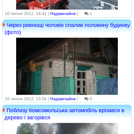
10 липня 2012, 14:41 |
Надзвичайне
|
1
Через ревнощі чоловік спалив половину будинку
(фото)
10 липня 2012, 13:56 |
Надзвичайне
|
0
Поблизу Комсомольська автомобіль врізався в
дерево і загорівся