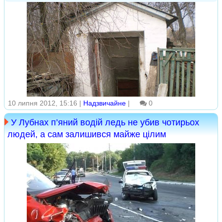
10 липня 2012, 15:16 |
Надзвичайне
|
0
У Лубнах п’яний водій ледь не убив чотирьох
людей, а сам залишився майже цілим