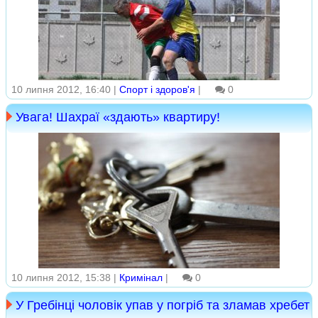
10 липня 2012, 16:40 |
Спорт і здоров'я
|
0
Увага! Шахраї «здають» квартиру!
10 липня 2012, 15:38 |
Кримінал
|
0
У Гребінці чоловік упав у погріб та зламав хребет