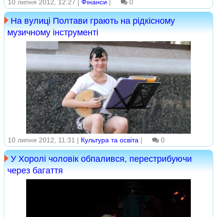
10 липня 2012, 12:27 |
Фінанси
|
0
На вулиці Полтави грають на рідкісному
музичному інструменті
10 липня 2012, 11:31 |
Культура та освіта
|
0
У Хоролі чоловік обпалився, перестрибуючи
через багаття