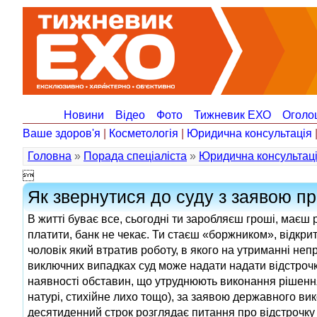
Новини
Відео
Фото
Тижневик ЕХО
Оголо
Ваше здоров'я
|
Косметологія
|
Юридична консультація
Головна
»
Порада спеціаліста
»
Юридична консультац

Як звернутися до суду з заявою п
В житті буває все, сьогодні ти заробляєш гроші, маєш
платити, банк не чекає. Ти стаєш «боржником», відкр
чоловік який втратив роботу, в якого на утриманні непр
виключних випадках суд може надати надати відстрочку
наявності обставин, що утруднюють виконання рішення 
натурі, стихійне лихо тощо), за заявою державного ви
десятиденний строк розглядає питання про відстрочку