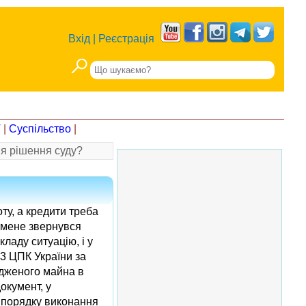
Вхід
|
Реєстрація
Т
|
Суспільство
|
ня рішення суду?
ту, а кредити треба
 мене звернувся
кладу ситуацію, і у
73 ЦПК України за
удженого майна в
окумент, у
і порядку виконання