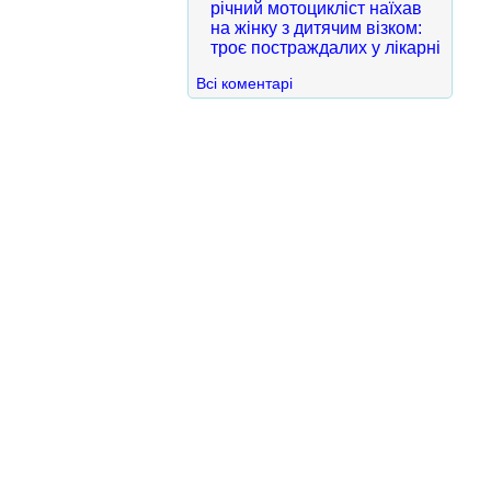
річний мотоцикліст наїхав
на жінку з дитячим візком:
троє постраждалих у лікарні
Всі коментарі