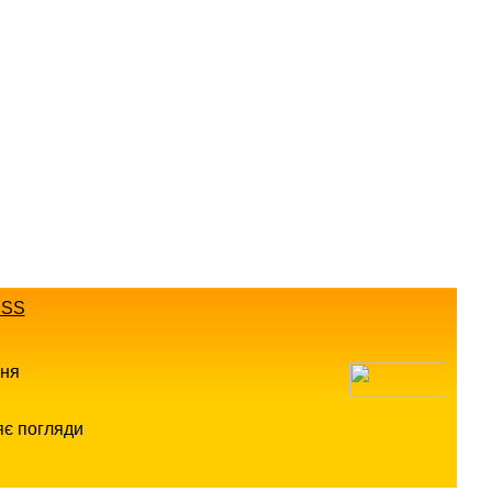
SS
ння
яє погляди