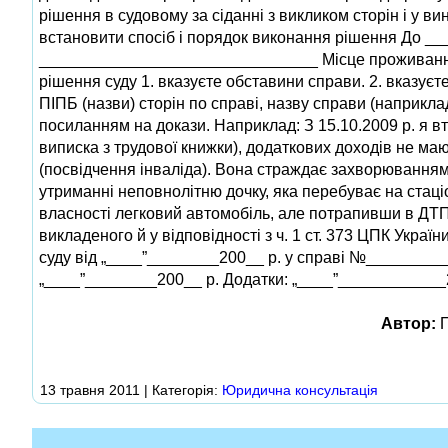
рішення в судовому за сіданні з викликом сторін і у в
встановити спосіб і порядок виконання рішення До ___
_______________________________ Місце проживання
рішення суду 1. вказуєте обставини справи. 2. вказуєт
ПІПБ (назви) сторін по справі, назву справи (наприкла
посиланням на докази. Наприклад: З 15.10.2009 р. я в
виписка з трудової книжки), додаткових доходів не маю.
(посвідчення інваліда). Вона страждає захворюванням 
утриманні неповнолітню дочку, яка перебуває на стаці
власності легковий автомобіль, але потрапивши в ДТП, 
викладеного й у відповідності з ч. 1 ст. 373 ЦПК Укра
суду від „____”________200__ р. у справі №_________
„____”________200__ р. Додатки: „____”____________2
Автор:
П
13 травня 2011 | Категорія:
Юридична консультація