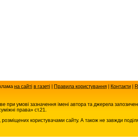
клама
на сайті
в газеті
|
Правила користування
|
Контакти
|
R
иве при умові зазначення імені автора та джерела запозиче
уміжні права» ст.21.
в, розміщених користувачами сайту. А також не завжди поділ