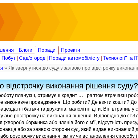
шення
Блоги
Поради
Проекти
|
Побут
|
Сад/огород
|
Поради автомобілісту
|
Технології та І
ія
» Як звернутися до суду з заявою про відстрочку виконан
ро відстрочку виконання рішення суду?
 роботу плануєш, отримуєш кредит … і раптом втрачаєш робо
ите виконавче провадження. Що робити? Де взяти кошти? До
ацездатні батьки та дружина, малолітні діти. Він втрапив у с
 або розстрочку на виконання рішення. Відповідно до ст.3
(хвороба боржника або членів його сім’ї, відсутність прис
конавця або за заявою сторони суд, який видав виконавчий д
 або розстрочку виконання, зміну чи встановлення способу 