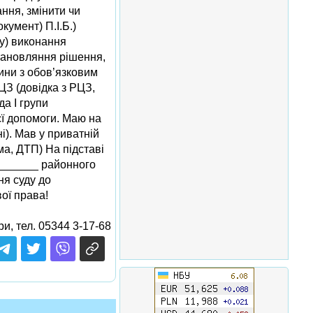
ння, змінити чи
умент) П.І.Б.)
у) виконання
становляння рішення,
чини з обов’язковим
ЦЗ (довідка з РЦЗ,
да І групи
єї допомоги. Маю на
і). Мав у приватній
ма, ДТП) На підставі
________ районного
ня суду до
ої права!
и, тел. 05344 3-17-68