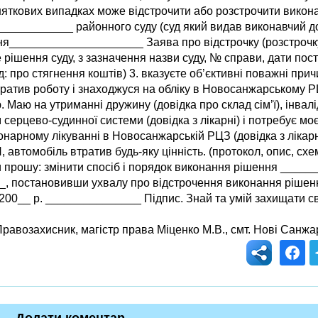
иняткових випадках може відстрочити або розстрочити викона
___________ районного суду (суд який видав виконавчий док
_____________________ Заява про відстрочку (розстрочк
е рішення суду, з зазначення назви суду, № справи, дати по
д: про стягнення коштів) 3. вказуєте об’єктивні поважні при
тратив роботу і знаходжуся на обліку в Новосанжарському Р
 Маю на утриманні дружину (довідка про склад сім’ї), інвалі
серцево-судинної системи (довідка з лікарні) і потребує мо
онарному лікуванні в Новосанжарській РЦЗ (довідка з лікарн
автомобіль втратив будь-яку цінність. (протокол, опис, схе
їни прошу: змінити спосіб і порядок виконання рішення ____
_, постановивши ухвалу про відстрочення виконання рішен
00__ р. _______________ Підпис. Знай та умій захищати св
равозахисник, магістр права Міценко М.В., смт. Нові Санжар