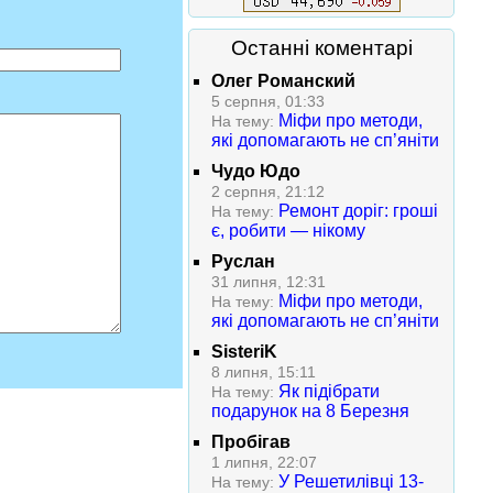
Останні коментарі
Олег Романский
5 серпня, 01:33
Міфи про методи,
На тему:
які допомагають не сп’яніти
Чудо Юдо
2 серпня, 21:12
Ремонт доріг: гроші
На тему:
є, робити — нікому
Руслан
31 липня, 12:31
Міфи про методи,
На тему:
які допомагають не сп’яніти
SisteriK
8 липня, 15:11
Як підібрати
На тему:
подарунок на 8 Березня
Пробігав
1 липня, 22:07
У Решетилівці 13-
На тему: