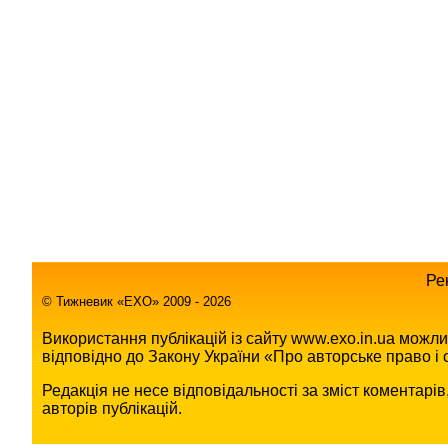
Ре
© Тижневик «EХO» 2009 - 2026
Використання публікацій із сайту www.exo.in.ua можл
відповідно до Закону України «Про авторське право і с
Редакція не несе відповідальності за зміст коментарі
авторів публікацій.