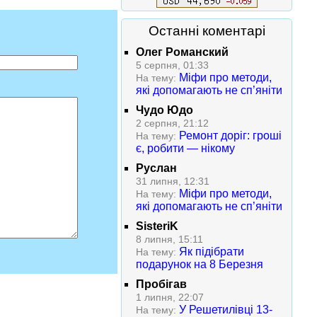
Останні коментарі
Олег Романский
5 серпня, 01:33
Міфи про методи,
На тему:
які допомагають не сп’яніти
Чудо Юдо
2 серпня, 21:12
Ремонт доріг: гроші
На тему:
є, робити — нікому
Руслан
31 липня, 12:31
Міфи про методи,
На тему:
які допомагають не сп’яніти
SisteriK
8 липня, 15:11
Як підібрати
На тему:
подарунок на 8 Березня
Пробігав
1 липня, 22:07
У Решетилівці 13-
На тему: