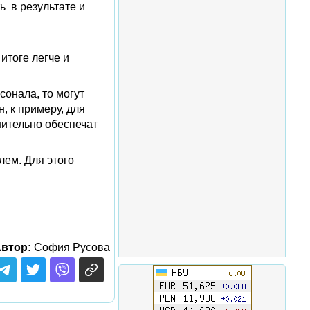
ь в результате и
итоге легче и
сонала, то могут
, к примеру, для
нительно обеспечат
лем. Для этого
втор:
София Русова