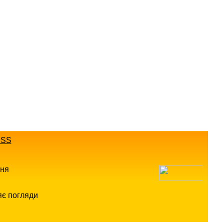
SS
ння
яє погляди