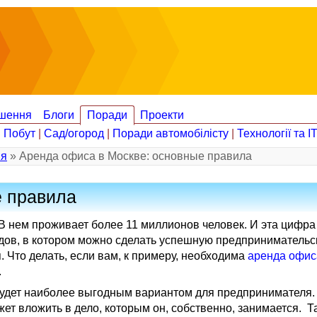
шення
Блоги
Поради
Проекти
|
Побут
|
Сад/огород
|
Поради автомобілісту
|
Технології та І
ія
» Аренда офиса в Москве: основные правила
е правила
 В нем проживает более 11 миллионов человек. И эта цифр
одов, в котором можно сделать успешную предпринимательс
. Что делать, если вам, к примеру, необходима
аренда офис
.
будет наиболее выгодным вариантом для предпринимателя. 
ет вложить в дело, которым он, собственно, занимается. Т