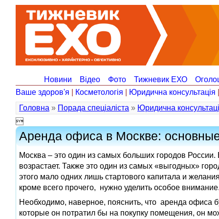
Новини
Відео
Фото
Тижневик ЕХО
Оголо
Ваше здоров'я
|
Косметологія
|
Юридична консультація
Головна
»
Порада спеціаліста
»
Юридична консультац

Аренда офиса в Москве: основны
Москва – это один из самых больших городов России.
возрастает. Также это один из самых «выгодных» гор
этого мало одних лишь стартового капитала и желания
кроме всего прочего, нужно уделить особое внимание
Необходимо, наверное, пояснить, что аренда офиса 
которые он потратил бы на покупку помещения, он мож