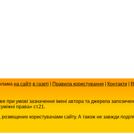
клама
на сайті
в газеті
|
Правила користування
|
Контакти
|
R
иве при умові зазначення імені автора та джерела запозиче
уміжні права» ст.21.
в, розміщених користувачами сайту. А також не завжди поділ