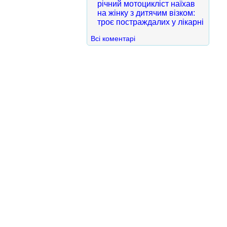
річний мотоцикліст наїхав
на жінку з дитячим візком:
троє постраждалих у лікарні
Всі коментарі