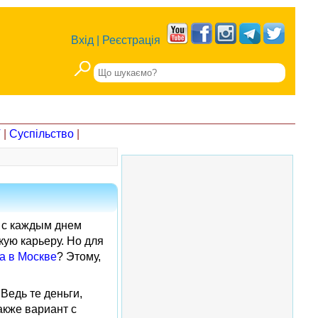
Вхід
|
Реєстрація
Т
|
Суспільство
|
а с каждым днем
кую карьеру. Но для
а в Москве
? Этому,
Ведь те деньги,
акже вариант с