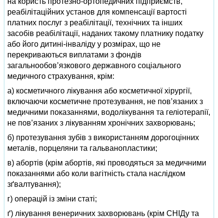
на користь протезно-ортопедичних підприємств,
реабілітаційних установ для компенсації вартості
платних послуг з реабілітації, технічних та інших
засобів реабілітації, наданих такому платнику податку
або його дитині-інваліду у розмірах, що не
перекриваються виплатами з фондів
загальнообов’язкового державного соціального
медичного страхування, крім:
а) косметичного лікування або косметичної хірургії,
включаючи косметичне протезування, не пов’язаних з
медичними показаннями, водолікування та геліотерапії,
не пов’язаних з лікуванням хронічних захворювань;
б) протезування зубів з використанням дорогоцінних
металів, порцеляни та гальванопластики;
в) абортів (крім абортів, які проводяться за медичними
показаннями або коли вагітність стала наслідком
зґвалтування);
г) операцій із зміни статі;
ґ) лікування венеричних захворювань (крім СНІДу та