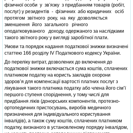
фізичної особи у зв'язку з придбанням товарів (робіт,
послуг) у резидентів - фізичних або юридичних осіб
протягом звітного року, на яку дозволяється
зменшення його загального річного
оподатковуваного доходу, одержаного за наслідками
такого звітного року у вигляді заробітної плати.
Умови та порядок надання податкової знижки визначені
статтею 166 розділу IV Податкового кодексу України.
До переліку витрат, дозволених до включення до
податкової знижки включається сума коштів, сплачених
платником податку на користь закладів охорони
здоров’я для компенсації вартості платних послуг з
лікування такого платника податку або члена його сім’ї
першого ступеня споріднення, у тому числі для
придбання ліків (донорських компонентів, протезно-
ортопедичних пристосувань, виробів медичного
призначення для індивідуального користування
інвалідів), а також суму коштів, сплачених платником
податку, визнаного в установленому порядку інвалідом,