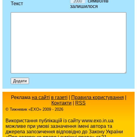
символів
Текст
залишилося
Реклама
на сайті
в газеті
|
Правила користування
|
Контакти
|
RSS
© Тижневик «EХO» 2009 - 2026
Використання публікацій із сайту www.exo.in.ua
можливе при умові зазначення імені автора та
джерела запозичення відповідно до Закону України