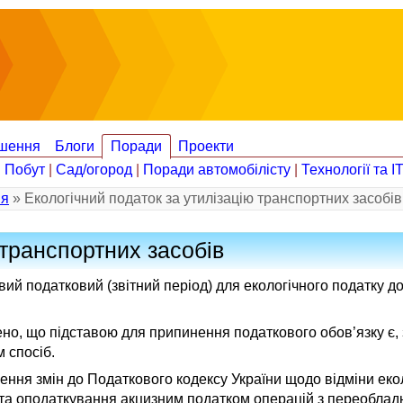
шення
Блоги
Поради
Проекти
|
Побут
|
Сад/огород
|
Поради автомобілісту
|
Технології та І
ія
» Екологічний податок за утилізацію транспортних засобів
 транспортних засобів
вий податковий (звітний період) для екологічного податку д
чено, що підставою для припинення податкового обов’язку є
 спосіб.
ення змін до Податкового кодексу України щодо відміни екол
ів та оподаткування акцизним податком операцій з переобла