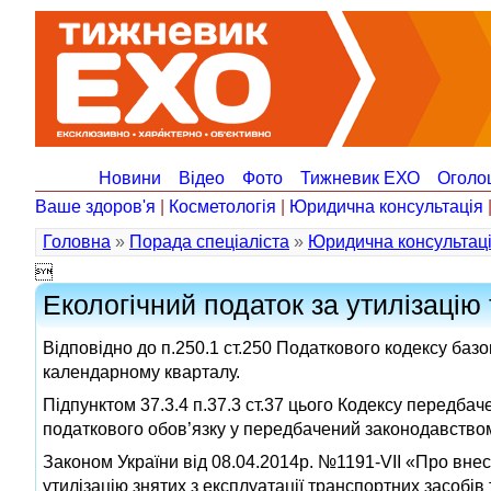
Новини
Відео
Фото
Тижневик ЕХО
Оголо
Ваше здоров'я
|
Косметологія
|
Юридична консультація
Головна
»
Порада спеціаліста
»
Юридична консультац

Екологічний податок за утилізацію
Відповідно до п.250.1 ст.250 Податкового кодексу базо
календарному кварталу.
Підпунктом 37.3.4 п.37.3 ст.37 цього Кодексу передба
податкового обов’язку у передбачений законодавством
Законом України від 08.04.2014р. №1191-VII «Про внес
утилізацію знятих з експлуатації транспортних засоб