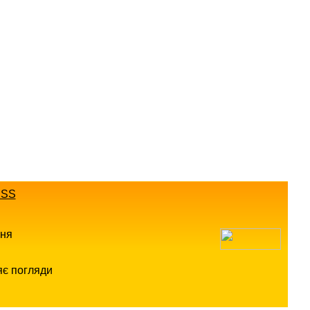
SS
ння
яє погляди