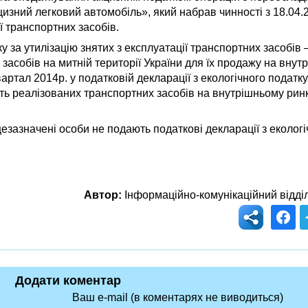
цизний легковий автомобіль», який набрав чинності з 18.04.
ї транспортних засобів.
 за утилізацію знятих з експлуатації транспортних засобів 
асобів на митній території України для їх продажу на внут
вартал 2014р. у податковій декларації з екологічного податку
сть реалізованих транспортних засобів на внутрішньому ринк
щезазначені особи не подають податкові декларації з екологі
Автор:
Інформаційно-комунікаційний відді
Додати коментар
Ваш e-mail (в коментарях не виводиться)