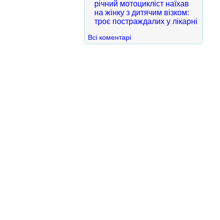
річний мотоцикліст наїхав
на жінку з дитячим візком:
троє постраждалих у лікарні
Всі коментарі