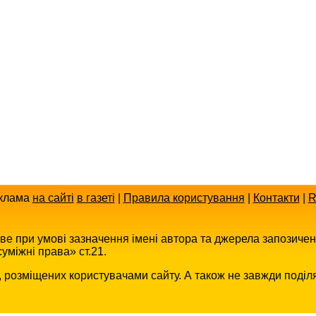
клама
на сайті
в газеті
|
Правила користування
|
Контакти
|
R
иве при умові зазначення імені автора та джерела запозиче
уміжні права» ст.21.
в, розміщених користувачами сайту. А також не завжди поділ