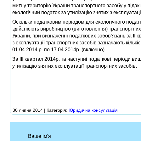
митну територію України транспортного засобу у підак
екологічний податок за утилізацію знятих з експлуатаці
Оскільки податковим періодом для екологічного податку
здійснюють виробництво (виготовлення) транспортних з
України, при визначенні податкових зобов’язань за ІІ к
з експлуатації транспортних засобів зазначають кількі
01.04.2014 р. по 17.04.2014р. (включно).
За ІІІ квартал 2014р. та наступні податкові періоди ви
утилізацію знятих експлуатації транспортних засобів.
30 липня 2014 | Категорія:
Юридична консультація
Ваше ім'я