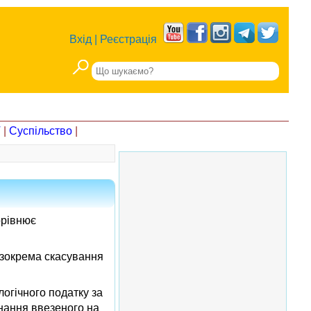
Вхід
|
Реєстрація
Т
|
Суспільство
|
орівнює
, зокрема скасування
огічного податку за
днання ввезеного на