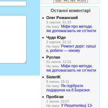
Останні коментарі
Олег Романский
5 серпня, 01:33
Міфи про методи,
На тему:
які допомагають не сп’яніти
Чудо Юдо
2 серпня, 21:12
Ремонт доріг: гроші
На тему:
є, робити — нікому
Руслан
31 липня, 12:31
Міфи про методи,
На тему:
які допомагають не сп’яніти
SisteriK
8 липня, 15:11
Як підібрати
На тему:
подарунок на 8 Березня
Пробігав
1 липня, 22:07
У Решетилівці 13-
На тему: