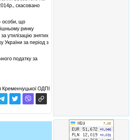
2014р., скасовано
– особи, що
рішньому ринку
 за утилізацію знятих
у України за період з
чного податку за
л Кременчуцької ОДПІ