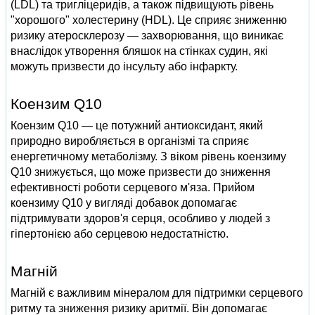
(LDL) та тригліцеридів, а також підвищують рівень
"хорошого" холестерину (HDL). Це сприяє зниженню
ризику атеросклерозу — захворювання, що виникає
внаслідок утворення бляшок на стінках судин, які
можуть призвести до інсульту або інфаркту.
Коензим Q10
Коензим Q10 — це потужний антиоксидант, який
природно виробляється в організмі та сприяє
енергетичному метаболізму. З віком рівень коензиму
Q10 знижується, що може призвести до зниження
ефективності роботи серцевого м'яза. Прийом
коензиму Q10 у вигляді добавок допомагає
підтримувати здоров'я серця, особливо у людей з
гіпертонією або серцевою недостатністю.
Магній
Магній є важливим мінералом для підтримки серцевого
ритму та зниження ризику аритмії. Він допомагає