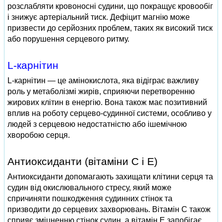
розслабляти кровоносні судини, що покращує кровообіг
і знижує артеріальний тиск. Дефіцит магнію може
призвести до серйозних проблем, таких як високий тиск
або порушення серцевого ритму.
L-карнітин
L-карнітин — це амінокислота, яка відіграє важливу
роль у метаболізмі жирів, сприяючи перетворенню
жирових клітин в енергію. Вона також має позитивний
вплив на роботу серцево-судинної системи, особливо у
людей з серцевою недостатністю або ішемічною
хворобою серця.
Антиоксиданти (вітаміни С і Е)
Антиоксиданти допомагають захищати клітини серця та
судин від окислювального стресу, який може
спричиняти пошкодження судинних стінок та
призводити до серцевих захворювань. Вітамін С також
сприяє зміцненню стінок судин, а вітамін Е запобігає