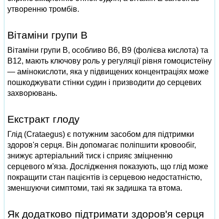
утворенню тромбів.
Вітаміни групи В
Вітаміни групи В, особливо В6, В9 (фолієва кислота) та
В12, мають ключову роль у регуляції рівня гомоцистеїну
— амінокислоти, яка у підвищених концентраціях може
пошкоджувати стінки судин і призводити до серцевих
захворювань.
Екстракт глоду
Глід (Crataegus) є потужним засобом для підтримки
здоров'я серця. Він допомагає поліпшити кровообіг,
знижує артеріальний тиск і сприяє зміцненню
серцевого м'яза. Дослідження показують, що глід може
покращити стан пацієнтів із серцевою недостатністю,
зменшуючи симптоми, такі як задишка та втома.
Як додатково підтримати здоров'я серця